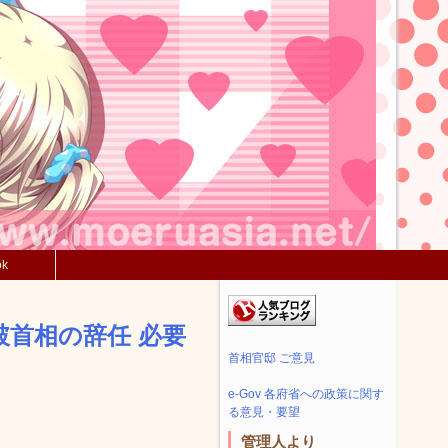
ok
破首相の辞任 必要
首相官邸 ご意見
e-Gov 各府省への政策に関す
る意見・要望
管理人より