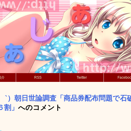
紹介
RSS
Twitter
Facebo
´_ゝ`）朝日世論調査「商品券配布問題で石
６割」
へのコメント