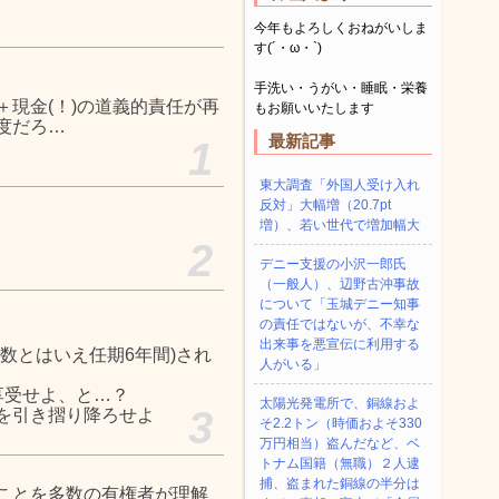
今年もよろしくおねがいしま
す(´・ω・`)
手洗い・うがい・睡眠・栄養
現金(！)の道義的責任が再
もお願いいたします
度だろ…
最新記事
1
東大調査「外国人受け入れ
反対」大幅増（20.7pt
増）、若い世代で増加幅大
2
デニー支援の小沢一郎氏
（一般人）、辺野古沖事故
について「玉城デニー知事
の責任ではないが、不幸な
出来事を悪宣伝に利用する
数とはいえ任期6年間)され
人がいる」
享受せよ、と…？
太陽光発電所で、銅線およ
3
を引き摺り降ろせよ
そ2.2トン（時価およそ330
万円相当）盗んだなど、ベ
トナム国籍（無職）２人逮
捕、盗まれた銅線の半分は
ことを多数の有権者が理解