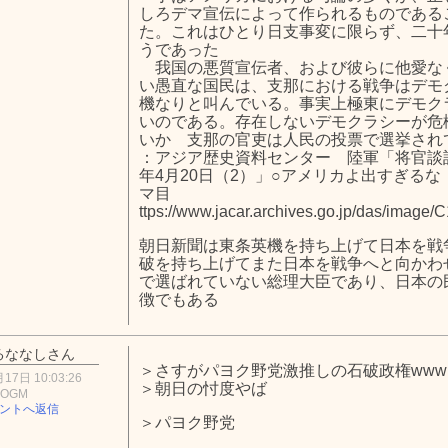
しろデマ宣伝によって作られるものである
た。これはひとり日支事変に限らず、二十
うであった
我国の悪質宣伝者、および彼らに他愛な
い愚直な国民は、支那における戦争はデモ
機なりと叫んでいる。事実上極東にデモク
いのである。存在しないデモクラシーが危
いか 支那の官吏は人民の投票で選挙され
：アジア歴史資料センター 陸軍「将官談話
年4月20日（2）」○アメリカよ出すぎるな
マ目
ttps://www.jacar.archives.go.jp/das/image
朝日新聞は東条英機を持ち上げて日本を戦
破を持ち上げてまた日本を戦争へと向かわ
で選ばれていない総理大臣であり、日本の
徴でもある
るななしさん
＞さすがパヨク野党激推しの石破政権www
17日 10:03:26
＞朝日の忖度やば
3OGM
ントへ返信
＞パヨク野党