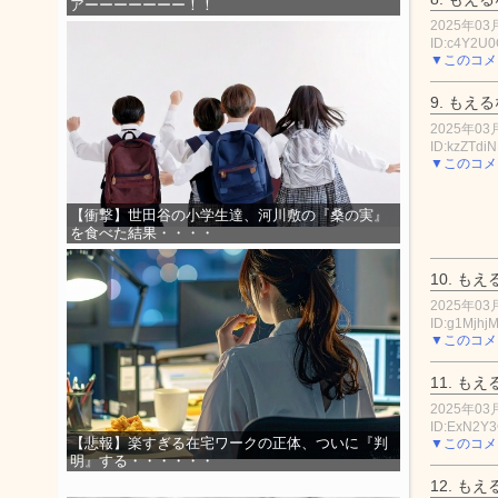
アーーーーーーー！！
2025年03月
ID:c4Y2U
▼このコメ
9.
もえる
2025年03月
ID:kzZTdiN
▼このコメ
【衝撃】世田谷の小学生達、河川敷の『桑の実』
を食べた結果・・・・
10.
もえ
2025年03月
ID:g1Mjhj
▼このコメ
11.
もえ
2025年03月
ID:ExN2Y
【悲報】楽すぎる在宅ワークの正体、ついに『判
▼このコメ
明』する・・・・・・
12.
もえ