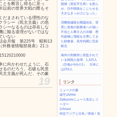
ことを断言し得るに至っ
国側（習近平主席）を怒ら
年以前の世界大戦の際もそ
せ、日中関係をこじらせる
大きなきっかけになった」
くだまされている理性のな
クラシー（民主主義）の危
消費税減税を閣議決定、背
ラシーなるものは存在しな
景に首相の財務省への強い
機に陥る道理がないではな
不信と人事介入の示唆 歴
ていない
代政権に増税を主導してき
会月報 第225号 昭和13
た財務省、高市内閣に完全
（外務省情報部発表）21コ
敗北
/C15120210000
海外の刑務所に収監されて
いる韓国人急増、1,325人
争に向かわせたように、石
（詐偽が4分の1） 日本に
せるのだろう。石破も民意
は254人
民主主義が死んだ、その象
19
リンク
ニュースの森
保守JAPAN
Zattoyomiニュース見出しリ
ーダー
2chnavi
特定アジアと日本／情強！良