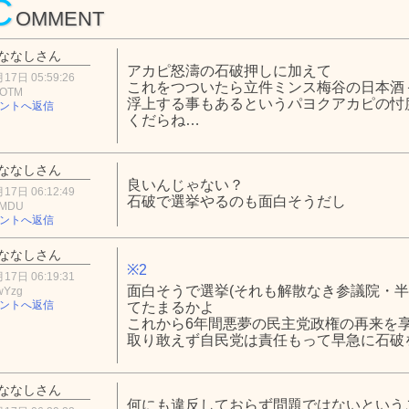
C
OMMENT
ななしさん
アカピ怒濤の石破押しに加えて
17日 05:59:26
これをつついたら立件ミンス梅谷の日本酒＋
0OTM
浮上する事もあるというパヨクアカピの忖
ントへ返信
くだらね…
ななしさん
良いんじゃない？
17日 06:12:49
石破で選挙やるのも面白そうだし
3MDU
ントへ返信
ななしさん
※2
17日 06:19:31
面白そうで選挙(それも解散なき参議院・半
wYzg
ントへ返信
てたまるかよ
これから6年間悪夢の民主党政権の再来を
取り敢えず自民党は責任もって早急に石破
ななしさん
何にも違反しておらず問題ではないという