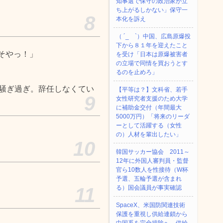
知事選で保守の政治家が立
ち上がるしかない」保守一
8
本化を訴え
（ ´_ゝ`）中国、広島原爆投
下から８１年を迎えたこと
そやっ！」
を受け「日本は原爆被害者
の立場で同情を買おうとす
るのを止めろ」
。騒ぎ過ぎ。辞任しなくてい
【平等は？】文科省、若手
9
女性研究者支援のため大学
に補助金交付（年間最大
5000万円）「将来のリーダ
ーとして活躍する（女性
の）人材を輩出したい」
10
韓国サッカー協会 2011～
12年に外国人審判員・監督
官ら10数人を性接待（W杯
予選、五輪予選が含まれ
11
る）国会議員が事実確認
SpaceX、米国防関連技術
保護を重視し供給連鎖から