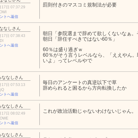
罰則付きのマスコミ規制法が必要
17日 07:37:29
0OWI
ントへ返信
ななしさん
朝日「参院選まで辞めて欲しくないなぁ。
17日 07:38:43
朝日「辞任すべきではない60％」
DI
ントへ返信
60％は盛り過ぎｗ
60％がそう言うレベルなら、「ええやん
いよ」ってレベルやで
るななしさん
毎日のアンケートの真逆以下で草
17日 07:53:13
辞められると困るから方向転換したか
MjQ
ントへ返信
るななしさん
これが政治活動じゃないわけないじゃん。
17日 08:02:49
3OWE
ントへ返信
るななしさん