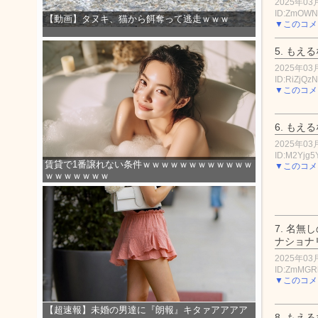
2025年03月
ID:ZmOW
【動画】タヌキ、猫から餌奪って逃走ｗｗｗ
▼このコメ
5.
もえる
2025年03月
ID:RiZjQz
▼このコメ
6.
もえる
2025年03月
ID:M2Yjg5
賃貸で1番譲れない条件ｗｗｗｗｗｗｗｗｗｗｗｗ
▼このコメ
ｗｗｗｗｗｗｗ
7.
名無し
ナショナ
2025年03月
ID:ZmMGR
▼このコメ
【超速報】未婚の男達に『朗報』キタァアアアア
8.
もえる