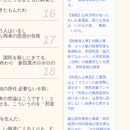
る」
16
きたもんだわ
【速報】山本太郎が去った
れいわ新選組、新たな党名
は「いのちの党」 略称
う人はいるし
「いのち」
ら両者の思惑が合致
17
【財務省人事】内閣人事
局、エース級の財務官僚を
異例転出 官邸幹部「協力
的でなかった」※岸田首相
 国民を殺しにきてる
（当時）の秘書官などを歴
％終わり 参院選ボロボロの
18
任 、岸田首相の後輩
【外国人公務員】三重県、
ぱよくマスコミの総攻撃に
屈せず！「県民対象アンケ
相の辞任 必要ない６割」
ート『外国人の職員採用を
本の世論はこうです！」と
続けるべきか』は差別に該
せる。こういうのを「邪道
当しない」結果を公表する
方針
戦を生んだ」
森山前幹事長が暴露「高市
総理のSNS投稿が習主席を
しい報道によるよりも、む
怒らせた」 「その投稿が中