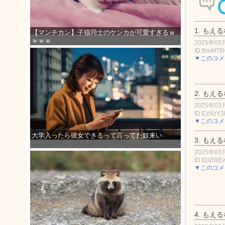
1.
もえる
【マンチカン】子猫同士のケンカが可愛すぎるｗ
ｗｗｗ
2025年03月
ID:BmMTI
▼このコメ
2.
もえる
2025年03月
ID:EzNzY
▼このコメ
大学入ったら彼女できるって言ってた奴来い
3.
もえる
2025年03月
ID:E0ZWE
▼このコメ
4.
もえる