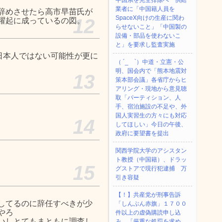
中国系を完全排除へ 供給
業者に「中国籍人員を
辞めさせたら高市早苗氏が
SpaceX向けの生産に関わ
12
躍起に成っているの図。
らせないこと」「中国製の
設備・部品を使わないこ
と」を要求し監査実施
日本人ではない可能性が更に
（ ´_ゝ`）中道・立憲・公
明、国会内で「熊本地震対
13
策本部会議」各省庁からヒ
アリング・現地から意見聴
取「パーティション、人
手、宿泊施設の不足や、外
国人実習生の方々にも対応
14
してほしい」今日の午後、
政府に要望書を提出
関西学院大学のアシスタン
ト教授（中国籍）、ドラッ
15
グストアで現行犯逮捕 万
引き容疑
【！】共産党が刑事告訴
落してるのに辞任すべきが少
「しんぶん赤旗」１７００
るやろ
件以上の虚偽購読申し込
しいしとてもまともに調査し
み 「厳重な処罰を求め