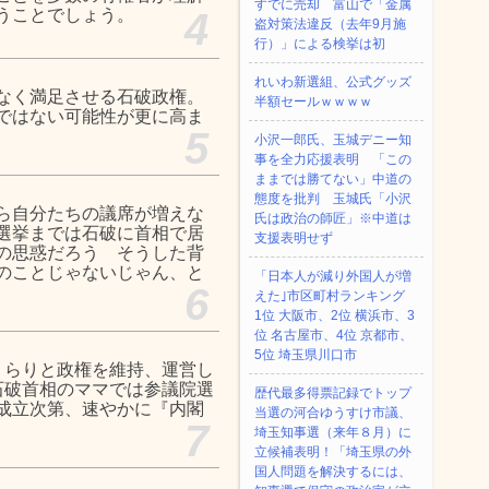
すでに売却 富山で「金属
うことでしょう。
4
盗対策法違反（去年9月施
行）」による検挙は初
れいわ新選組、公式グッズ
なく満足させる石破政権。
半額セールｗｗｗｗ
ではない可能性が更に高ま
5
小沢一郎氏、玉城デニー知
事を全力応援表明 「この
ままでは勝てない」中道の
態度を批判 玉城氏「小沢
ら自分たちの議席が増えな
氏は政治の師匠」※中道は
選挙までは石破に首相で居
支援表明せず
の思惑だろう そうした背
のことじゃないじゃん、と
「日本人が減り外国人が増
6
えた｣市区町村ランキング
1位 大阪市、2位 横浜市、3
位 名古屋市、4位 京都市、
5位 埼玉県川口市
りくらりと政権を維持、運営し
「石破首相のママでは参議院選
歴代最多得票記録でトップ
』成立次第、速やかに『内閣
当選の河合ゆうすけ市議、
7
埼玉知事選（来年８月）に
立候補表明！「埼玉県の外
国人問題を解決するには、