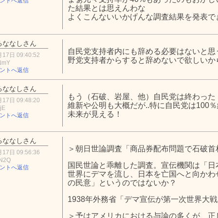
ントへ返信
た結果とは思えんわな
よくこんないいかげんな調査結果を発表で
るななしさん
自民党支持者内にも辞める必要はないと思
17日 09:40:52
野党支持者からすると辞めないで欲しいか
mNmY
ントへ返信
るななしさん
もう（石破、岩屋、他）自民党は終わった
17日 09:48:20
維新や公明も大概だが..特に自民党は100
jE
未来が見える！
ントへ返信
るななしさん
＞朝日世論調査「商品券配布問題で石破首
17日 09:56:36
hN2Q
国民世論と乖離した調査。宣伝機関は「日
ントへ返信
世界にデマを流し、日本を亡国へと向かわ
の民意」というのではないか？
1938年外務省「デマ宣伝が第一次世界大
＞予はアメリカにおける与論の多くが、正