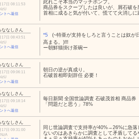
此れこそ本当のマッチポンプ。
17日 08:11:53
商品券をスクープしたは良いが、屑石破を
0NzU
首相に成ると気が付いて、慌てて火消しに
ントへ返信
るななしさん
*5
(~特亜が支持をしろと言うことは奴が
17日 08:43:51
高まる。)!!!
0NzU
ントへ返信
ー朝鮮猫掛け茶碗ー
るななしさん
朝日の逆が真成り。
17日 09:06:11
石破首相即刻辞任 必要！
0NzU
ントへ返信
るななしさん
毎日新聞 全国世論調査 石破茂首相 商品券
17日 09:18:14
「問題だと思う」78%
0NzU
ントへ返信
るななしさん
同じ世論調査で支持率が40%→26%に急
17日 09:31:00
ないのはあきらかに調査として矛盾して
2NzA
まぁ元々支持率が40%もあったのもおか