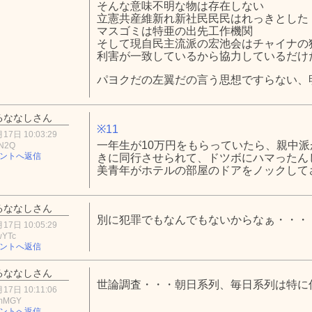
そんな意味不明な物は存在しない
立憲共産維新れ新社民民民はれっきとした
マスゴミは特亜の出先工作機関
そして現自民主流派の宏池会はチャイナの
利害が一致しているから協力しているだけ
パヨクだの左翼だの言う思想ですらない、
るななしさん
※11
17日 10:03:29
一年生が10万円をもらっていたら、親中
hN2Q
ントへ返信
きに同行させられて、ドツボにハマったん
美青年がホテルの部屋のドアをノックし
るななしさん
別に犯罪でもなんでもないからなぁ・・・
17日 10:05:29
wYTc
ントへ返信
るななしさん
世論調査・・・朝日系列、毎日系列は特に
17日 10:11:06
hmMGY
ントへ返信