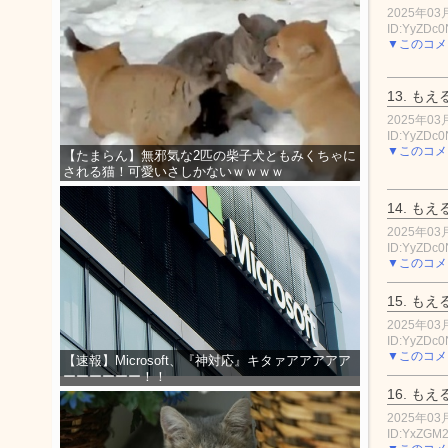
2025年03月
ID:YyZDc
▼このコメ
13.
もえ
2025年03月
ID:YyZDc
▼このコメ
【たまらん】無邪気な2匹の柴子犬ともみくちゃに
される猫！可愛いさしかないｗｗｗｗ
14.
もえ
2025年03月
ID:YyZDc
▼このコメ
15.
もえ
2025年03月
ID:YyZDc
▼このコメ
【速報】Microsoft、『神対応』キタァアアアアア
ーーーーーー！！
16.
もえ
2025年03月
ID:YxZGM