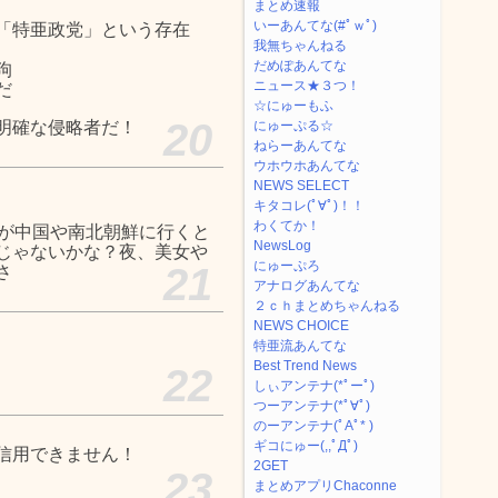
まとめ速報
いーあんてな(#ﾟｗﾟ)
「特亜政党」という存在
我無ちゃんねる
だめぽあんてな
狗
ニュース★３つ！
だ
☆にゅーもふ
20
明確な侵略者だ！
にゅーぷる☆
ねらーあんてな
ウホウホあんてな
NEWS SELECT
キタコレ(ﾟ∀ﾟ)！！
わくてか！
派が中国や南北朝鮮に行くと
NewsLog
じゃないかな？夜、美女や
にゅーぷろ
21
てさ
アナログあんてな
２ｃｈまとめちゃんねる
NEWS CHOICE
特亜流あんてな
Best Trend News
22
しぃアンテナ(*ﾟーﾟ)
つーアンテナ(*ﾟ∀ﾟ)
のーアンテナ(ﾟAﾟ* )
ギコにゅー(,,ﾟДﾟ)
信用できません！
2GET
23
まとめアプリChaconne