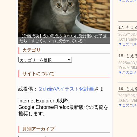
▼このコメ
17.
もえ
2025年03月
【分離成功】父の毛色をきれいに受け継いだ子猫
ID:Y1Njl
たち！すごくキレイに分かれている！
▼このコメ
カテゴリ
18.
もえ
2025年03月
ID:czMjBiM
▼このコメ
サイトについて
19.
もえ
絵提供：
２ch全AAイラスト化計画
さま
2025年03月
Internet Explorer 9以降、
ID:IxNmV
▼このコメ
Google Chrome/Firefox最新版での閲覧を
推奨します。
月別アーカイブ