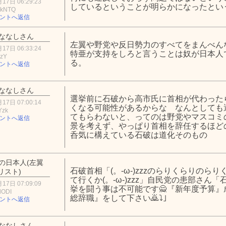
17日 06:29:23
しているということが明らかになったとい
NkNTQ
ントへ返信
ななしさん
左翼や野党や反日勢力のすべてをまんべん
17日 06:33:24
特亜が支持をしろと言うことは奴が日本人
NzY
る。
ントへ返信
ななしさん
選挙前に石破から高市氏に首相が代わった
17日 07:00:14
くなる可能性があるからな なんとしても
Yzk
てもらわないと、ってのは野党やマスコミ
ントへ返信
景を考えず、やっぱり首相を辞任するほど
呑気に構えている石破は道化そのもの
の日本人(左翼
石破首相「(。-ω-)zzzのらりくらりのら
リスト)
て行くか(。-ω-)zzz」自民党の患部さん
17日 07:09:09
挙を闘う事は不可能です🙅『新年度予算
lODI
総辞職』をして下さい🙇⤵」
ントへ返信
ななしさん