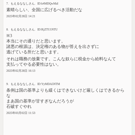
7. もえるななしさん. ID:k4MDQwMzI
素晴らしい、全国に広げるべき活動だな
2025年02月28日 14:21
8. もえるななしさん. ID:RjZTU1NTU
※3
本当にその通りだと思います。
諸悪の根源は、決定権のある物が答えを出さずに
逃げている所だと思います。
それは職務の放棄です。こんな奴らに税金から給料なんて
支払ってやる必要性はない。
2025年02月28日 16:13
9. もえるななしさん. ID:YyMDA5NTM
条例は国の基準よりも緩くはできないけど厳しくはできるから
な
まあ国の基準が甘すぎなんだろうが
石破すぐやれ
2025年03月02日 11:53