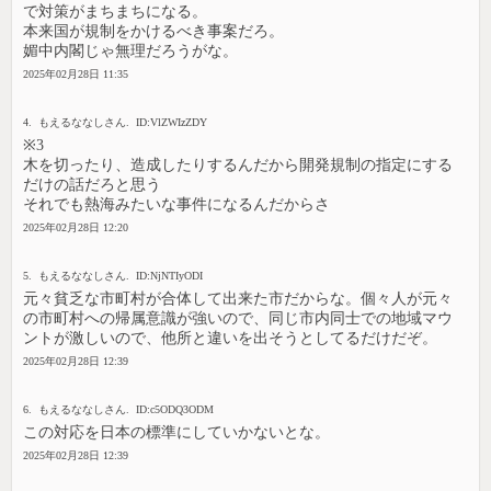
で対策がまちまちになる。
本来国が規制をかけるべき事案だろ。
媚中内閣じゃ無理だろうがな。
2025年02月28日 11:35
4. もえるななしさん. ID:VlZWIzZDY
※3
木を切ったり、造成したりするんだから開発規制の指定にする
だけの話だろと思う
それでも熱海みたいな事件になるんだからさ
2025年02月28日 12:20
5. もえるななしさん. ID:NjNTIyODI
元々貧乏な市町村が合体して出来た市だからな。個々人が元々
の市町村への帰属意識が強いので、同じ市内同士での地域マウ
ントが激しいので、他所と違いを出そうとしてるだけだぞ。
2025年02月28日 12:39
6. もえるななしさん. ID:c5ODQ3ODM
この対応を日本の標準にしていかないとな。
2025年02月28日 12:39