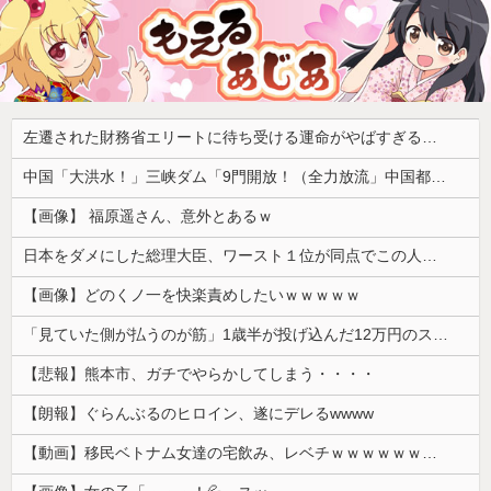
左遷された財務省エリートに待ち受ける運命がやばすぎる！と話題に、経歴自体はとんでもないものだが……
中国「大洪水！」三峡ダム「9門開放！（全力放流」中国都市「三峡沿線の道路水没」中国政府「高速道路封鎖！」中国ダム「緊急放流に合わせて開門（土砂崩れ発生」→
【画像】 福原遥さん、意外とあるｗ
日本をダメにした総理大臣、ワースト１位が同点でこの人ｗｗｗｗｗｗ
【画像】どのくノ一を快楽責めしたいｗｗｗｗｗ
「見ていた側が払うのが筋」1歳半が投げ込んだ12万円のスマホ、半額提示した母親は冷たい？
【悲報】熊本市、ガチでやらかしてしまう・・・・
【朗報】ぐらんぶるのヒロイン、遂にデレるwwww
【動画】移民ベトナム女達の宅飲み、レベチｗｗｗｗｗｗｗｗｗｗｗｗｗｗｗｗｗｗｗｗｗｗｗｗ