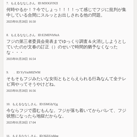
7. もえるななしさん. ID:M3OGFlN2I
何時やるか！？今でしょっ！！！！って感じでフジに批判が集
中している合間にスルッとお出しされる他の問題。
2025年01月28日 16:50
8. もえるななしさん. ID:E2MDVhNzA
フジの第三者委員会発表までゆっくり調査＆火消ししようとし
ていたのが文春の訂正（）のせいで時間的猶予なくなった
な・・・
2025年01月28日 16:54
9. . ID:YyYmM0ZWM
そもそもフジみたいな女衒ともとらえられる行為なんて全テレ
ビ局やってそうやけどね。
2025年01月28日 16:56
10. もえるななしさん. ID:I5MGIyYjg
今ならフジで霞むもんな。フジが落ち着いてからバレて、フジ
状態になったら地獄だからな。
2025年01月28日 17:04
11. もえるななしさん. ID:NlZjUxMzg