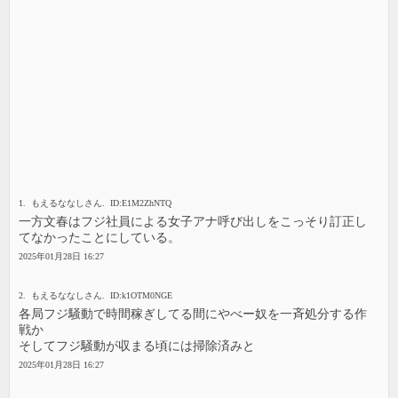
1. もえるななしさん. ID:E1M2ZhNTQ
一方文春はフジ社員による女子アナ呼び出しをこっそり訂正し
てなかったことにしている。
2025年01月28日 16:27
2. もえるななしさん. ID:k1OTM0NGE
各局フジ騒動で時間稼ぎしてる間にやべー奴を一斉処分する作
戦か
そしてフジ騒動が収まる頃には掃除済みと
2025年01月28日 16:27