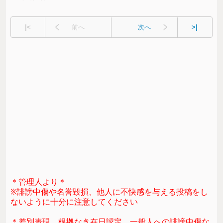
|<
前へ
次へ
>|
＊管理人より＊
※誹謗中傷や名誉毀損、他人に不快感を与える投稿をし
ないように十分に注意してください
＊差別表現、根拠なき在日認定、一般人への誹謗中傷な