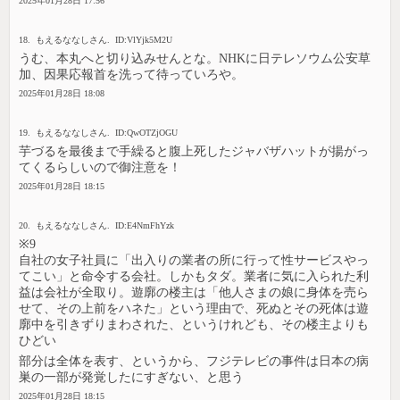
2025年01月28日 17:56
18. もえるななしさん. ID:VlYjk5M2U
うむ、本丸へと切り込みせんとな。NHKに日テレソウム公安草
加、因果応報首を洗って待っていろや。
2025年01月28日 18:08
19. もえるななしさん. ID:QwOTZjOGU
芋づるを最後まで手繰ると腹上死したジャバザハットが揚がっ
てくるらしいので御注意を！
2025年01月28日 18:15
20. もえるななしさん. ID:E4NmFhYzk
※9
自社の女子社員に「出入りの業者の所に行って性サービスやっ
てこい」と命令する会社。しかもタダ。業者に気に入られた利
益は会社が全取り。遊廓の楼主は「他人さまの娘に身体を売ら
せて、その上前をハネた」という理由で、死ぬとその死体は遊
廓中を引きずりまわされた、というけれども、その楼主よりも
ひどい
部分は全体を表す、というから、フジテレビの事件は日本の病
巣の一部が発覚したにすぎない、と思う
2025年01月28日 18:15