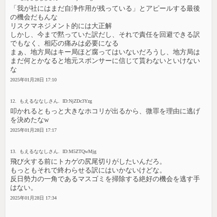
「我が社にはまだ自浄作用が残っている」とアピールする最後
の機会だもんな
リスクマネジメント的には大正解
しかし、今まで黙っていた訳だし、それで責任を回避できる訳
でもなく、相応の痛みは必要になる
まぁ、地方局はキー局ほど腐ってはいないだろうし、地方局は
まだ何とかなると地元スポンサーに信じて貰わないといけない
な
2025年01月28日 17:10
12. もえるななしさん. ID:NjZDc3Yzg
叩かれるともっと大きなホコリが出るから、微罪を理由に逃げ
を決めたなw
2025年01月28日 17:17
13. もえるななしさん. ID:M5ZTQwMjg
飛び火する前にトカゲの尻尾切りがしたいんだろ。
もっともそれで終わらせる訳にはいかないけどな。
反日勢力の一角であるマスゴミを掃除する絶好の機会を逃す手
はない。
2025年01月28日 17:34