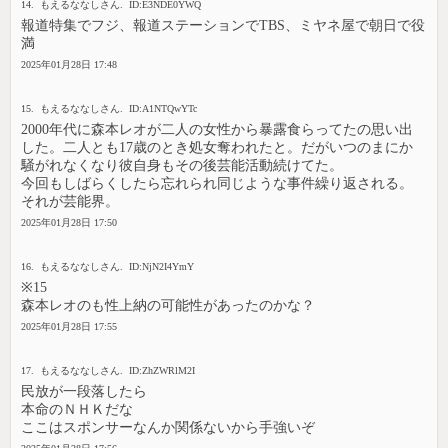
14. もえるななしさん. ID:E3NDE0YWQ
報道特集でフジ、報道ステーションでTBS、ミヤネ屋で朝日で役
満
2025年01月28日 17:48
15. もえるななしさん. ID:A1NTQwYTc
2000年代に森本レオが二人の女性から暴露食らってたの思い出
した。二人とも17歳のとき処女奪われたと。だがいつのまにか
騒がれなくなり彼自身もその後芸能活動続けてた。
今回もしばらくしたら忘れられ同じような事件繰り返される。
それが芸能界。
2025年01月28日 17:50
16. もえるななしさん. ID:NjN2I4YmY
※15
森本レオのも性上納の可能性があったのかな？
2025年01月28日 17:55
17. もえるななしさん. ID:ZhZWRlM2I
民放が一段落したら
本命のＮＨＫだな
ここはスポンサーなんか関係ないから手強いぞ