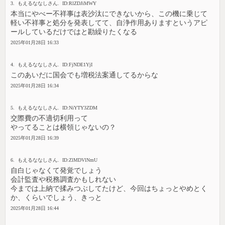
3. もえるななしさん. ID:RlZDJiMWY
本当にやべー不祥事は表沙汰にできないから、この機に乗じて
軽い不祥事と処分を発表してて、自浄作用ありますというアピ
ールしているだけではと勘繰りたくなる
2025年01月28日 16:33
4. もえるななしさん. ID:FjNDE1YjI
このあいだに国会でも増税法案通してるからな
2025年01月28日 16:34
5. もえるななしさん. ID:NiYTY3ZDM
交際費の不適切利用って
やってることは横領じゃないの？
2025年01月28日 16:39
6. もえるななしさん. ID:ZlMDVlNmU
自白じゃなくて発覚でしょう
会計監査や税務調査かもしれない
今までは上納で揉みつぶしてたけど、今回はちょっとやめとく
か、くらいでしょう、きっと
2025年01月28日 16:44