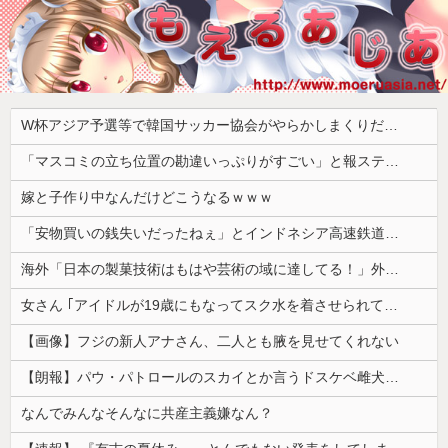
W杯アジア予選等で韓国サッカー協会がやらかしまくりだと発覚、「いきなり共同開催になったしな」と日韓共催の件に言及する声も……
「マスコミの立ち位置の勘違いっぷりがすごい」と報ステ大越キャスターの台詞に視聴者絶句、高市とトランプを同列視させようという思惑がひしひしと
嫁と子作り中なんだけどこうなるｗｗｗ
「安物買いの銭失いだったねぇ」とインドネシア高速鉄道の最終処分に日本側騒然、国家予算は使わないというと何が財源なんだ？
海外「日本の製菓技術はもはや芸術の域に達してる！」外国人が驚いた日本のお菓子の見た目とは・・・？【海外の反応】
女さん ｢アイドルが19歳にもなってスク水を着させられている！｣⇒結果ｗｗｗ
【画像】フジの新人アナさん、二人とも腋を見せてくれない
【朗報】パウ・パトロールのスカイとか言うドスケベ雌犬🐶ｗｗｗｗｗｗｗｗｗｗｗｗ
なんでみんなそんなに共産主義嫌なん？