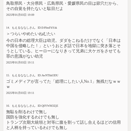
鳥取県民・大分県民・広島県民・愛媛県民の目は節穴だから、
その自覚を持たないと駄目だよ
2025年01月03日 19:09
14. もえるななしさん. ID:E4NmFhYzk
＞つらいやめたいねむたい
今の日本の総理大臣は幼児。ダダをこねるだけでなく「日本は
中国を侵略した！」というおとぎ話で日本を地獄に突き落とそ
うとしている。ヒーローになりきって兄弟に大ケガをさせても
罪の意識がない幼児
2025年01月03日 19:11
15. もえるななしさん. ID:AwNThkODU
ゴミメディアが言ってた「総理にしたい人No.1」無残だなｗｗ
ｗ
2025年01月03日 19:11
16. もえるななしさん. ID:Q0YWM3ZjE
無駄を削るわけで無し
国防を強化するわけでも無し
トランプ次期大統領と対等に腹を割って話し合えるほどの信用
と人柄を持っているわけでも無し