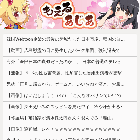
韓国Webtoon企業の最後の牙城だった日本市場、韓国の自慢の種だった某アプリが遂に……
【動画】広島慰霊の日に発生したパヨク集団、強制退去で機動隊により無事排除される
海外「全部日本の真似だったのか…」 日本の普通のテレビ番組が最新SNSの数十年先を行っていたと話題に
【速報】 NHKの性被害問題、性加害した番組出演者が衝撃告白！
兄嫁「正月に帰るから、ゲームと、いいお肉と酒と、お風呂グッズの準備しとけよ」寝起きの私「知るかボケ」兄嫁「キィィィィー！！！！」私「あ…」
【画像】はいだしょうこ（47）「こんなオバサンでいいの…？」
【画像】深田えいみのスッピンを見たワイ、冷や汗が出る････････！
【修羅場】落語家が清水良太郎さんを恨んでる『理由』、ガチでヤバイ・・・・・
【画像】避難飯、レベチｗｗｗｗｗｗｗｗｗｗｗｗｗｗｗ