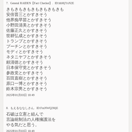
7. General RAIDEN【Fact Checker】. ID:hhMjYxN2E
きもきもきもきもきもきもきも
安倍晋三とかすきそう
他界痴早苗とかすきそう
小野田清美とかすきそう
佐藤正久とかすきそう
世耕弘成とかすきそう
トランプとかすきそう
プーチンとかすきそう
モディとかすきそう
ネタニヤフとかすきそう
頼清徳とかすきそう
日本保守党とかすきそう
参政党とかすきそう
百田直樹とかすきそう
原口一博とかすきそう
鈴木宗男とかすきそう
2025年01月03日 18:49
8. もえるななしさん. ID:FmNWQ2MjE
石破は立憲と組んで
言論統制法の人権擁護法を
やる気だと思う。
2025年01月03日 18:49