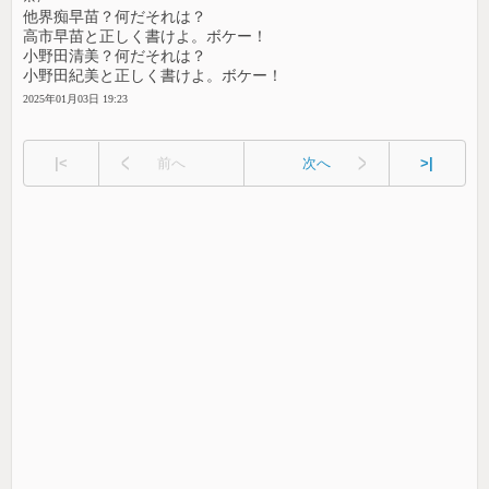
他界痴早苗？何だそれは？
高市早苗と正しく書けよ。ボケー！
小野田清美？何だそれは？
小野田紀美と正しく書けよ。ボケー！
2025年01月03日 19:23
|<
前へ
次へ
>|