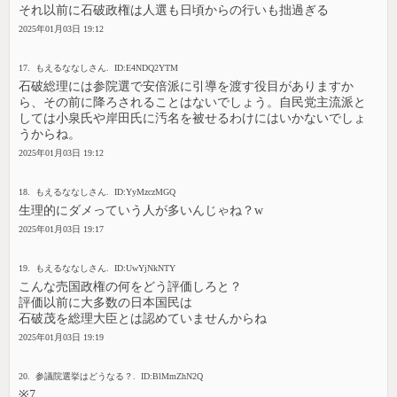
それ以前に石破政権は人選も日頃からの行いも拙過ぎる
2025年01月03日 19:12
17. もえるななしさん. ID:E4NDQ2YTM
石破総理には参院選で安倍派に引導を渡す役目がありますか
ら、その前に降ろされることはないでしょう。自民党主流派と
しては小泉氏や岸田氏に汚名を被せるわけにはいかないでしょ
うからね。
2025年01月03日 19:12
18. もえるななしさん. ID:YyMzczMGQ
生理的にダメっていう人が多いんじゃね？w
2025年01月03日 19:17
19. もえるななしさん. ID:UwYjNkNTY
こんな売国政権の何をどう評価しろと？
評価以前に大多数の日本国民は
石破茂を総理大臣とは認めていませんからね
2025年01月03日 19:19
20. 参議院選挙はどうなる？. ID:BlMmZhN2Q
※7