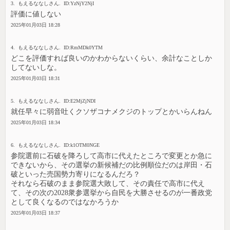
3. もえるななしさん. ID:YzNjY2NjI
評価に値しない
2025年01月03日 18:28
4. もえるななしさん. ID:RmMDk0YTM
どこを評価すれば良いのかわからないくらい、余計なことしか
してないしな。
2025年01月03日 18:31
5. もえるななしさん. ID:E2MjZjNDI
就任早々に弱音吐くクソザコナメクジのトップとかいらんねん
2025年01月03日 18:34
6. もえるななしさん. ID:k1OTM0NGE
参院選前に石破を降ろして高市に代えたところで変更とか急に
できないから、その選挙の新候補だの比例順位だのは岸田・石
破といった売国勢力寄りになるんだろ？
それなら石破のまま参院選大敗して、その責任で高市に代え
て、その次の2028衆参選挙から自民を大勝させるのが一番政党
として良くなるのではなかろうか
2025年01月03日 18:37