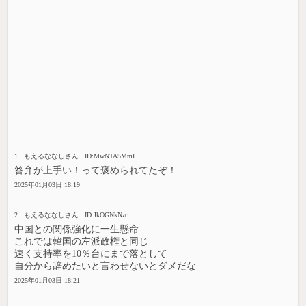
1. もえるななしさん. ID:MwNTA5MmI
答弁が上手い！って褒められてたぞ！
2025年01月03日 18:19
2. もえるななしさん. ID:JkOGNkNzc
中国との関係強化に一生懸命
これでは韓国の左派政権と同じ
速く支持率を10％台にまで落として
自分から辞めたいと言わせないとダメだな
2025年01月03日 18:21