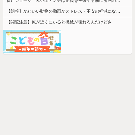
森川ジョージ「みい山アンチは正義を主張する前に漫画の無断転載をやめろよ」←これwwww
【朗報】かわいい動物の動画がストレス・不安の軽減になる可能性。英大学の研究で実証
【閲覧注意】俺が近くにいると機械が壊れるんだけどさ