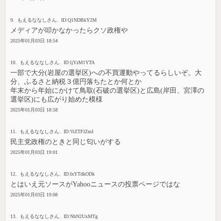
9. もえるななしさん. ID:Q1NDBkY2M
メディアが叩かなかったらクソ政権や
2025年01月03日 18:54
10. もえるななしさん. ID:ljYzM1YTA
一部で大分(岩屋の選挙区)への不買運動やってるらしいぞ。大
分、ふるさと納税３億円落ちたとか何とか
年末から年始にかけて鳥取(石破の選挙区)と広島(岸田、宮澤の
選挙区)にも広がり始めた模様
2025年01月03日 18:58
11. もえるななしさん. ID:ViZTFlZmI
民主党政権のときと同じ匂いがする
2025年01月03日 19:01
12. もえるななしさん. ID:IxYTdkODk
とはいえ元ソースがYahooニュースの投票ページではな
2025年01月03日 19:08
13. もえるななしさん. ID:NhN2UxMTg