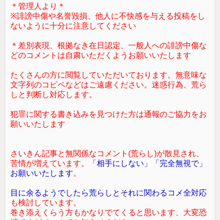
＊管理人より＊
※誹謗中傷や名誉毀損、他人に不快感を与える投稿をし
ないように十分に注意してください
＊差別表現、根拠なき在日認定、一般人への誹謗中傷な
どのコメントは自粛いただくようお願いいたします
たくさんの方に閲覧していただいております。無意味な
文字列のコピペなどはご遠慮ください。迷惑行為、荒ら
しと判断し対応します。
犯罪に関する書き込みを見つけた方は通報のご協力をお
願いいたします
さいきん記事と無関係なコメント(荒らし)が散見され、
苦情が増えています。
「相手にしない」「完全無視で」
お願いいたします
。
目に余るようでしたら荒らしとそれに関わるコメ全対応
も検討しています。
巻き添えくらう方もかなりでてくると思います、大変恐