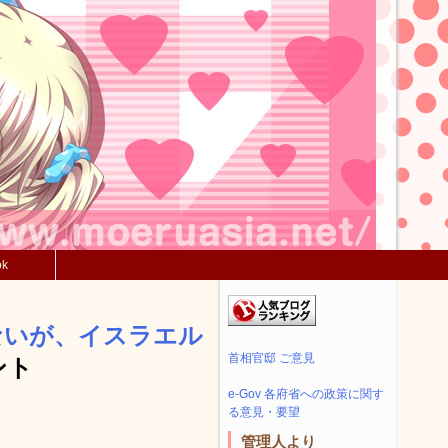
ok
ないが、イスラエル
首相官邸 ご意見
ント
e-Gov 各府省への政策に関す
る意見・要望
管理人より