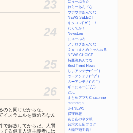
23
にゅーぷる☆
ねらーあんてな
ウホウホあんてな
NEWS SELECT
キタコレ(ﾟ∀ﾟ)！！
24
わくてか！
NewsLog
にゅーぷろ
アナログあんてな
２ｃｈまとめちゃんねる
NEWS CHOICE
25
特亜流あんてな
Best Trend News
しぃアンテナ(*ﾟーﾟ)
つーアンテナ(*ﾟ∀ﾟ)
のーアンテナ(ﾟAﾟ* )
26
ギコにゅー(,,ﾟДﾟ)
2GET
まとめアプリChaconne
matomeja
U-1NEWS
るのと同じだからな。
保守速報
てイスラエルを責めるなん
あじあのネタ帳
台湾の反応ブログ
件で解放してからだ。人質
大艦巨砲主義！
ってる似非人道主義者には