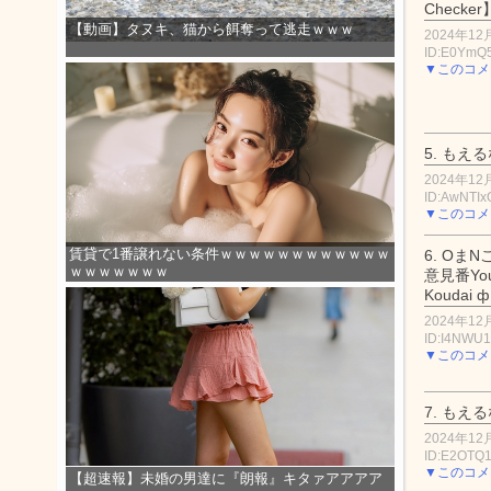
Checker
【動画】タヌキ、猫から餌奪って逃走ｗｗｗ
2024年12月
ID:E0YmQ
▼このコメ
5.
もえる
2024年12月
ID:AwNTI
▼このコメ
賃貸で1番譲れない条件ｗｗｗｗｗｗｗｗｗｗｗｗ
6.
OまN
ｗｗｗｗｗｗｗ
意見番YouT
Koudai
2024年12月
ID:I4NWU
▼このコメ
7.
もえる
2024年12月
ID:E2OTQ
▼このコメ
【超速報】未婚の男達に『朗報』キタァアアアア