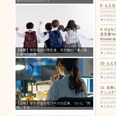
アーーーーーーー！！
8.
もえる
2024年12月
ID:FlMTc3
▼このコメ
9.
OまN
意見番YouT
Koudai
2024年12月
ID:I4NWU
【衝撃】世田谷の小学生達、河川敷の『桑の実』
▼このコメ
を食べた結果・・・・
10.
もえ
2024年12月
ID:UwMDQ
▼このコメ
11.
名無
ナショナ
2024年12月
ID:cyYmR
【悲報】楽すぎる在宅ワークの正体、ついに『判
▼このコメ
明』する・・・・・・