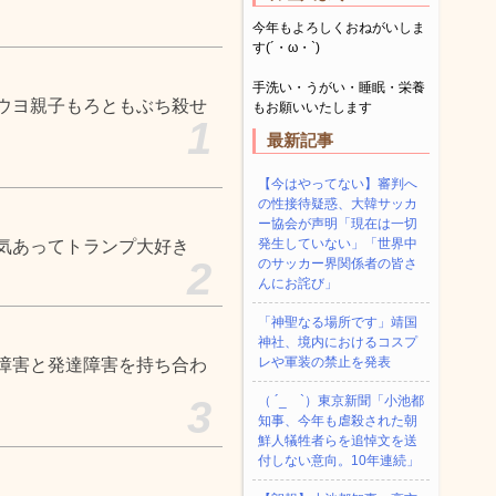
今年もよろしくおねがいしま
す(´・ω・`)
手洗い・うがい・睡眠・栄養
ウヨ親子もろともぶち殺せ
もお願いいたします
1
最新記事
【今はやってない】審判へ
の性接待疑惑、大韓サッカ
ー協会が声明「現在は一切
発生していない」「世界中
気あってトランプ大好き
2
のサッカー界関係者の皆さ
んにお詫び」
「神聖なる場所です」靖国
神社、境内におけるコスプ
レや軍装の禁止を発表
障害と発達障害を持ち合わ
3
（ ´_ゝ`）東京新聞「小池都
知事、今年も虐殺された朝
鮮人犠牲者らを追悼文を送
付しない意向。10年連続」