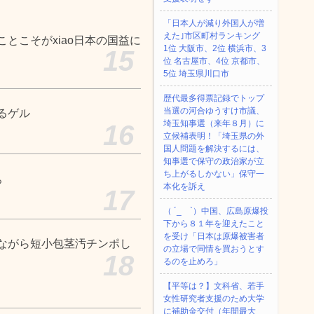
「日本人が減り外国人が増
えた｣市区町村ランキング
とこそがxiao日本の国益に
1位 大阪市、2位 横浜市、3
15
位 名古屋市、4位 京都市、
5位 埼玉県川口市
歴代最多得票記録でトップ
当選の河合ゆうすけ市議、
るゲル
埼玉知事選（来年８月）に
16
立候補表明！「埼玉県の外
国人問題を解決するには、
知事選で保守の政治家が立
ち上がるしかない」保守一
ぁ
本化を訴え
17
（ ´_ゝ`）中国、広島原爆投
下から８１年を迎えたこと
を受け「日本は原爆被害者
ながら短小包茎汚チンポし
の立場で同情を買おうとす
18
るのを止めろ」
【平等は？】文科省、若手
女性研究者支援のため大学
に補助金交付（年間最大