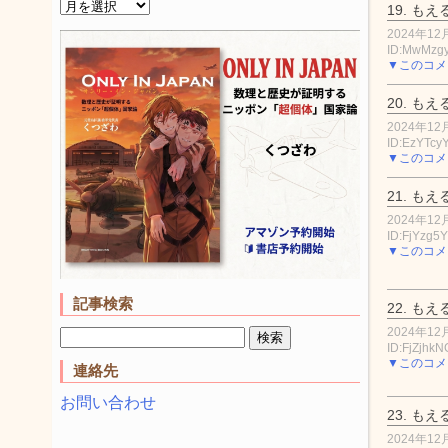
19.
もえ
2024年12月
ID:MwMzgy
▼このコメ
20.
もえ
2024年12月
ID:EzYTcyY
▼このコメ
21.
もえ
2024年12月
ID:FjYzg
▼このコメ
記事検索
22.
もえ
2024年12月
ID:FjZjhk
▼このコメ
連絡先
お問い合わせ
23.
もえ
2024年12月