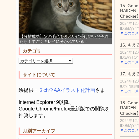
15.
Gener
RAIDEN【
Checker
2024年12月
ID:BiMjY
▼このコメ
【分離成功】父の毛色をきれいに受け継いだ子猫
たち！すごくキレイに分かれている！
16.
もえ
カテゴリ
2024年12月
ID:EyYTQ
▼このコメ
17.
もえ
サイトについて
2024年12月
ID:NjNjI3N
絵提供：
２ch全AAイラスト化計画
さま
▼このコメ
Internet Explorer 9以降、
18.
Gener
RAIDEN【
Google Chrome/Firefox最新版での閲覧を
Checker
推奨します。
2024年12月
ID:BiMjY
▼このコメ
月別アーカイブ