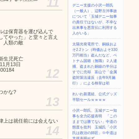
11
デニー支援の小沢一郎氏
（一般人）、辺野古沖事故
について「玉城デニー知事
の責任ではないが、不幸な
出来事を悪宣伝に利用する
ルは保育器を運び込んで
人がいる」
してやった」と堂々と言え
、人類の敵
太陽光発電所で、銅線およ
そ2.2トン（時価およそ330
万円相当）盗んだなど、ベ
新生児死亡
トナム国籍（無職）２人逮
1月13日
捕、盗まれた銅線の半分は
12
400184
すでに売却 富山で「金属
盗対策法違反（去年9月施
行）」による検挙は初
つかな?
れいわ新選組、公式グッズ
13
半額セールｗｗｗｗ
小沢一郎氏、玉城デニー知
事を全力応援表明 「この
律上は就任前には会えない
ままでは勝てない」中道の
14
態度を批判 玉城氏「小沢
氏は政治の師匠」※中道は
支援表明せず