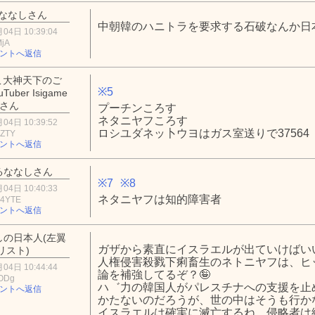
ななしさん
中朝韓のハニトラを要求する石破なんか日
04日 10:39:04
MjA
ントへ返信
こ大神天下のご
※5
uber Isigame
 фさん
プーチンころす
ネタニヤフころす
04日 10:39:52
ロシユダネッ卜ウヨはガス室送りで37564
1ZTY
ントへ返信
るななしさん
※7
※8
04日 10:40:33
ネタニヤフは知的障害者
4YTE
ントへ返信
しの日本人(左翼
ガザから素直にイスラエルが出ていけばいい
リスト)
人権侵害殺戮下痢畜生のネトニヤフは、ヒ
04日 10:44:44
論を補強してるぞ？🤪
lODg
ハ゛力の韓国人がパレスチナへの支援を止
ントへ返信
かたないのだろうが、世の中はそうも行かな
イスラエルは確実に滅亡するね、侵略者は絶滅