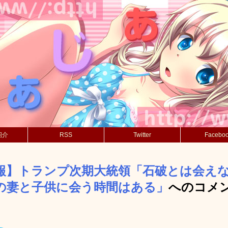
紹介
RSS
Twitter
Facebo
報】トランプ次期大統領「石破とは会え
の妻と子供に会う時間はある」
へのコメ