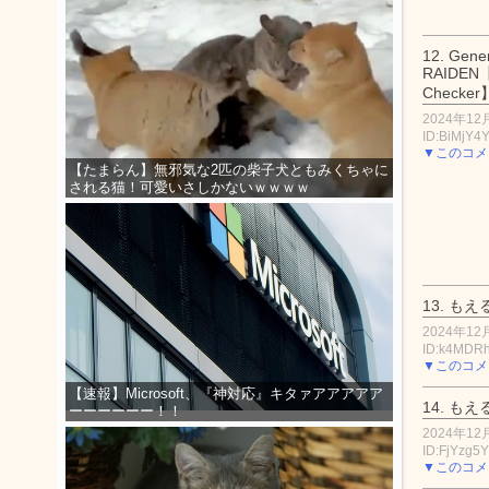
12.
Gener
RAIDEN【
Checker
2024年12月
ID:BiMjY
▼このコメ
【たまらん】無邪気な2匹の柴子犬ともみくちゃに
される猫！可愛いさしかないｗｗｗｗ
13.
もえ
2024年12月
ID:k4MDR
▼このコメ
【速報】Microsoft、『神対応』キタァアアアアア
14.
もえ
ーーーーーー！！
2024年12月
ID:FjYzg
▼このコメ