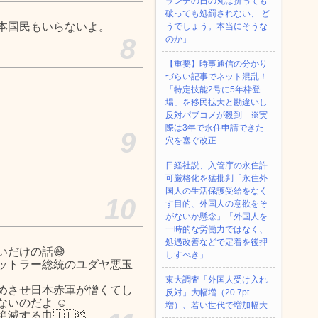
ランチの日の丸は折っても
破っても処罰されない、 ど
本国民もいらないよ。
うでしょう。本当にそうな
8
のか」
【重要】時事通信の分かり
づらい記事でネット混乱！
「特定技能2号に5年枠登
場」を移民拡大と勘違いし
反対パブコメが殺到 ※実
際は3年で永住申請できた
9
穴を塞ぐ改正
日経社説、入管庁の永住許
可厳格化を猛批判「永住外
国人の生活保護受給をなく
10
す目的、外国人の意欲をそ
がないか懸念」「外国人を
一時的な労働力ではなく、
処遇改善などで定着を後押
だけの話😅
しすべき」
ットラー総統のユダヤ悪玉
東大調査「外国人受け入れ
めさせ日本赤軍が憎くてし
反対」大幅増（20.7pt
いのだよ ☺️
増）、若い世代で増加幅大
する巾🇮🇱💩