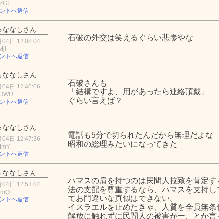
ZGI
ントへ返信
るななしさん
石破の外交は笑えるぐらい悲惨やな
04日 12:08:04
MjI
ントへ返信
るななしさん
石破さんも
04日 12:40:06
「結構ですよ、用があったら連絡頂戴」
0OWU
ぐらい言えば？
ントへ返信
るななしさん
電話も5分で切られたんだから無理だよな
04日 12:47:36
昭和の総理みたいになってきた
yMmY
ントへ返信
るななしさん
ハマスの肩を持つのは民間人拉致を肯定す
04日 12:53:04
法の支配を尊重するなら、ハマスを支持し
YmQ
てお門違いな真似はできない。
ントへ返信
イスラエルを止めたきゃ、人質を全員無条
解放に触れずに民間人の被害がー、とか言