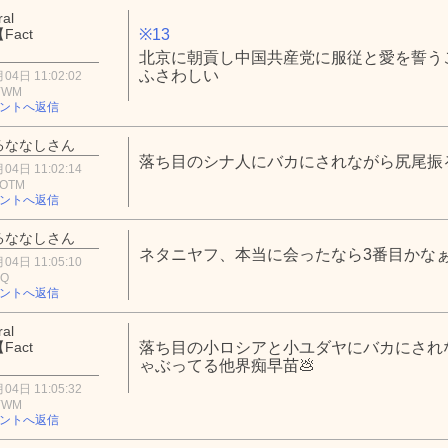
al
Fact
※13
】
北京に朝貢し中国共産党に服従と愛を誓うこ
ふさわしい
04日 11:02:02
4YWM
ントへ返信
るななしさん
落ち目のシナ人にバカにされながら尻尾振
04日 11:02:14
4OTM
ントへ返信
るななしさん
ネタニヤフ、本当に会ったなら3番目かな
04日 11:05:10
jQ
ントへ返信
al
Fact
落ち目の小ロシアと小ユダヤにバカにされ
】
ゃぶってる他界痴早苗💩
04日 11:05:32
4YWM
ントへ返信