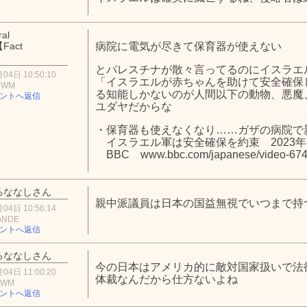
al
Fact
病院に電気が尽きて保育器が使えない
】
とパレスチナが散々言ってるのにイスラエ
04日 10:50:10
「イスラエルが赤ちゃんを助けて安全確保
4YWM
る知能しかないのが人間以下の動物、悪魔
ントへ返信
ユダヤだからな
・保育器も使えなくなり……ガザの病院で
イスラエル軍は安全確保を約束 2023年1
BBC www.bbc.com/japanese/video-67
るななしさん
親中派議員は日本の国益無視でいつまで持
04日 10:56:14
hNDE
ントへ返信
るななしさん
今の日本はアメリカ的に敵対国家扱いで法
04日 11:00:20
体裁なんだから仕方ないよね
5YWM
ントへ返信