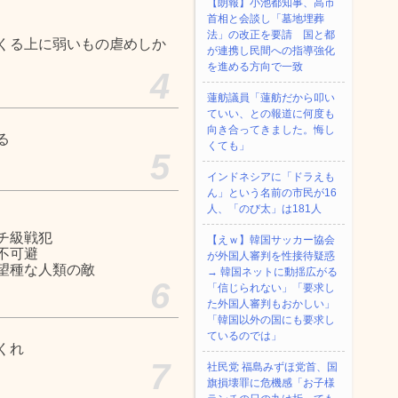
【朗報】小池都知事、高市
首相と会談し「墓地埋葬
法」の改正を要請 国と都
くる上に弱いもの虐めしか
が連携し民間への指導強化
を進める方向で一致
4
蓮舫議員「蓮舫だから叩い
ていい、との報道に何度も
向き合ってきました。悔し
る
くても」
5
インドネシアに「ドラえも
ん」という名前の市民が16
人、「のび太」は181人
チ級戦犯
【えｗ】韓国サッカー協会
不可避
が外国人審判を性接待疑惑
望種な人類の敵
→ 韓国ネットに動揺広がる
6
「信じられない」「要求し
た外国人審判もおかしい」
「韓国以外の国にも要求し
ているのでは」
くれ
7
社民党 福島みずほ党首、国
旗損壊罪に危機感「お子様