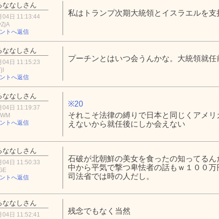
るななしさん
私はトランプ次期大統領とイスラエルを支
04日 11:13:44
ZjA
ントへ返信
るななしさん
プーチンとはいつ会うんかな。大統領就任
04日 11:15:23
jI
ントへ返信
るななしさん
※20
04日 11:19:37
それこそ法律の縛りで日本と同じくアメリ
5YWM
ントへ返信
えないから就任後にしか会えない
るななしさん
石破が北朝鮮の美女を食ったの知ってるん
04日 11:50:33
中から平気で撃つ卑怯者の話もｗ１００万
NGE
司法省では時の人だし。
ントへ返信
るななしさん
残念でもなく当然
04日 11:52:41