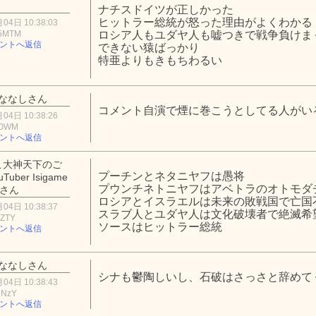
】
ナチスドイツが正しかった
ヒットラー総統が怒った理由がよくわかる
04日 10:38:03
5MTM
ロシア人もユダヤ人も嘘つきで戦争負けま
ントへ返信
できない猿ばっかり
特亜よりもきもちわるい
ななしさん
コメント自演で煙に巻こうとしてる人がい
04日 10:38:26
xOWM
ントへ返信
こ大神天下のご
プーチンとネタニヤフは愚将
uber Isigame
プウンチネトニヤフはアベトラのオトモダ
 фさん
ロシアとイスラエルは未来の敗戦国で亡国
04日 10:38:37
スラブ人とユダヤ人は文化破壊者で絶滅希
1ZTY
ソースはヒットラー総統
ントへ返信
ななしさん
シナも鬱陶しいし、石破はさっさと辞めて
04日 10:38:43
1NzY
ントへ返信