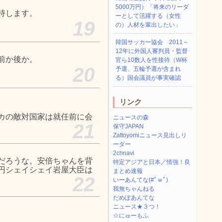
5000万円）「将来のリーダ
持します。
ーとして活躍する（女性
19
の）人材を輩出したい」
韓国サッカー協会 2011～
12年に外国人審判員・監督
前か後か。
官ら10数人を性接待（W杯
20
予選、五輪予選が含まれ
る）国会議員が事実確認
リンク
カの敵対国家は就任前に会
ニュースの森
21
保守JAPAN
Zattoyomiニュース見出しリ
ーダー
2chnavi
だろうな。安倍ちゃんを背
特定アジアと日本／情強！良
円シェイシェイ岩屋大臣は
まとめ速報
22
いーあんてな(#ﾟｗﾟ)
我無ちゃんねる
だめぽあんてな
ニュース★３つ！
☆にゅーもふ