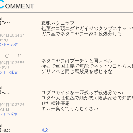
C
OMMENT
l
Fact
戦犯ネタニヤフ
】
包茎タコ頭ユダヤガイジのクソブスネッ卜
ガス室でネタニヤフ一家を殺処分しろ
04日 10:34:37
0YzQ
ントへ返信
＿〇＿ ｽﾞｺｰ
ネタニヤフはプーチンと同レベル
04日 10:35:55
極右で軍国主義で無能でネッ卜ウヨから人
1OWU
ゲリアベと同じ腐敗臭を感じるな
ントへ返信
l
Fact
ユダヤガイジを一匹残らず殺処分でFA
】
ユダヤ人は包茎で頭が悪く陰謀論者で知的
せた精神疾患
04日 10:37:26
キムチ臭くてうんちくさい
5MTM
ントへ返信
l
Fact
※2