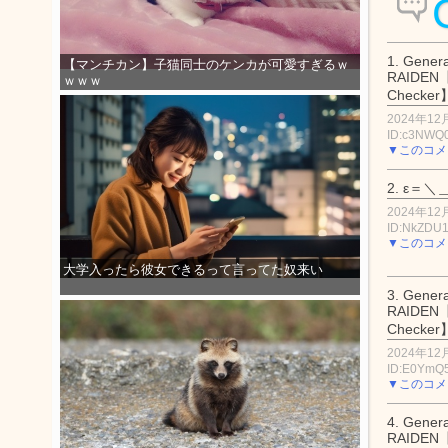
1.
Genera
【マンチカン】子猫同士のケンカが可愛すぎるｗ
RAIDEN【
ｗｗｗ
Checker
2024年12月
ID:c3NWQ
▼このコメ
2.
ε＝＼＿
2024年12月
ID:NkZDU
▼このコメ
大学入ったら彼女できるって言ってた奴来い
3.
Genera
RAIDEN【
Checker
2024年12月
ID:E0YmQ
▼このコメ
4.
Genera
RAIDEN【