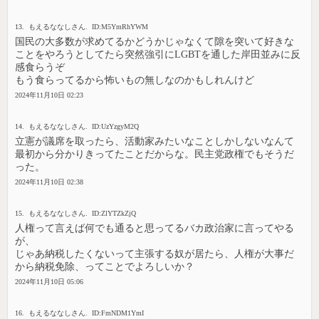
13. もえるななしさん. ID:M5YmRhYWM
国民の大多数が求めてるかどうかじゃなくて隙を突いて好きな
ことをやろうとしてたら突然強引にLGBTを通した岸田並みに反
感食らうぞ
もう食らってるから怖いもの無しなのかもしれんけど
2024年11月10日 02:23
14. もえるななしさん. ID:UzYzgyM2Q
立憲が議席を取ったら、活動家みたいなことしかしないなんて
最初から分かりきってたことだからな。民主党政権でもそうだ
った。
2024年11月10日 02:38
15. もえるななしさん. ID:ZlYTZkZjQ
人権って言えば何でも通ると思ってるバカ政治家に言ってやる
が、
じゃあ納税したくないって主張する奴が居たら、人権が大事だ
から納税免除、ってことでよろしいか？
2024年11月10日 05:06
16. もえるななしさん. ID:FmNDM1YmI