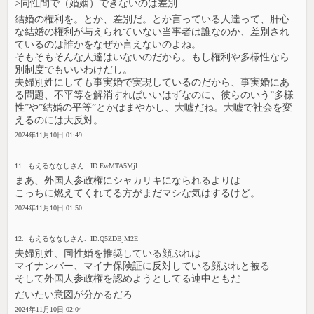
>同性間で（婚姻）できないのは差別
結婚の権利を。とか、差別だ。とか言っている人達って、肝心
な結婚の権利が与えられていない当事者は誰なのか、差別され
ているのは誰かをなぜか言えないのよね。
そもそもそんな人達はいないのだから。もし権利や多様性なら
別制度でもいいわけだし。
夫婦別姓にしても事実婚で実現しているのだから、事実婚にあ
る問題、不平等を解消すればいいはずなのに、彼らのいう”多様
性”や”結婚の平等”とかはまやかし、大嘘だね。大嘘で社会を変
えるのには大反対。
2024年11月10日 01:49
11. もえるななしさん. ID:EwMTA5MjI
まあ、外国人参政権にシャカリキになられるよりは
こっちに燃えてくれてる方がまだマシな気はするけど。
2024年11月10日 01:50
12. もえるななしさん. ID:Q5ZDBjM2E
夫婦別姓、同性婚を推奨している顔ぶれは
マイナンバー、マイナ保険証に反対している顔ぶれと被る
そして外国人参政権を認めようとしてる連中ともだ
だいたい意図が分かるだろ
2024年11月10日 02:04