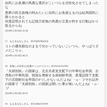
自民にお灸層の馬鹿な選択がこいつらを活性化させてしまった
な
悪夢の民主政権の時みたいに自民にお灸据えるのは結局国民に
降りかかると
何度説明されても記憶力皆無の馬鹿が立憲が利する行動ばかり
取るからね
2024年11月10日 05:38
17. もえるななしさん. ID:FhMWRkOGE
コトの優先順位のまるで分かっていないこいつら、やっぱりダ
メだこりゃ。
2024年11月10日 06:25
18. 名無しの日本人(左翼ナショナリスト). ID:FhYmYyOWI
『夫婦別姓』の国家は、北京共産党支配下の中華社会帝国、台
湾島の中華民国、韓国を僭称する南朝鮮帝国、黒電話陛下支配
下の北朝鮮社会帝国の4つしかないんだよね(´・ω・`)?それ以外
の国家で『夫婦別姓』の国家は聞いた事が無いんだよね(´・ω・
`)?
2024年11月10日 06:47
19. もえるななしさん. ID:ExMmY5OWI