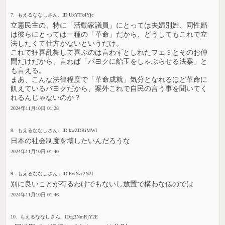
7. もえるななしさん. ID:UxYTk4Yjc
立憲民主の、特に「活動家議員」にとっては夫婦別姓、同性婚
は彼らにとっては一種の「革命」だから、どうしてもこれで立
法したくて仕方がないというだけ。
これで狂喜乱舞して喜ぶのは言わずとしれたフェミとそのお仲
間だけだから、言わば「パヨクに飴玉をしゃぶらせる法案」と
も言える。
まあ、こんな法律程度で「革命成就」気分となれるほど革命に
飢えているパヨクだから、案外これで自民の言う事を聞いてく
れるんじゃないのか？
2024年11月10日 01:28
8. もえるななしさん. ID:kwZDRiMWI
日本の社会制度を壊したいんだろうな
2024年11月10日 01:40
9. もえるななしさん. ID:EwNzc2N2I
別に良いことが有るわけでもないし放置で構わな似のでは
2024年11月10日 01:46
10. もえるななしさん. ID:g3NmRjY2E