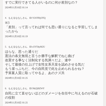
すでに実行できてる人がいるのに何が差別なの？
2024年11月10日 01:14
4. もえるななしさん. ID:Y2OTRjOTQ
※3
「差別」って言ってれば何でも思い通りになると学習してしま
ったから
2024年11月10日 01:19
5. もえるななしさん. ID:c5YTAyM2U
ほらな、思った通りだ
憲法の条文無視と言うか勝手な解釈でねじ曲げ
改憲する事なく法制化する気満々だよ、連中
そして最後の仕上げで女性女系天皇を認めさせる気だ
もう崖っぷちだ、今の自民党で此を止められるかね？
予算案人質に取ってやるよ、あのクズ共
2024年11月10日 01:25
6. もえるななしさん. ID:NkZjI0ZWY
自民に立て直せないほどのダメージを在任中に与えるのが石破
の役割
2024年11月10日 01:25