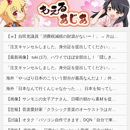
【ｗ】自民党議員「消費税減税の財源がないー！」 → 片山財務相、財源の心配は１ミリもいらない！と主張 ｗｗｗｗｗｗｗｗｗｗｗｗｗｗ
「注文キャンセルしました。身分証を提出してください」とAmazonから突然のメール、怪しすぎるのでカスタマーに確認したら……
【最新画像】 tuki.(17)、ハワイでほぼ全部出し！「隠しきれない美貌」とSNSざわつく
「注文キャンセルしました。身分証を提出してください」とAmazonから突然のメール、怪しすぎるのでカスタマーに確認したら……
海外「やっぱり日本のこういう部分が最高なんだよ！」外国人が語る日本の魅力的に感じる部分とは・・・？【海外の反応】
海外「日本なんて行くんじゃなかった…」 日本を知ってしまったディズニー信者、帰国後『本家』に失望する事態に
【画像】サンモニの女子アナさん、日曜の朝から素材を提供してしまう
【悲報】音楽愛好家「クラシック音楽のオーケストラはガラガラなのに、ゲーム音楽のオーケストラは満員……本当にイライラする」
【討論】オタク「パソコン自作できます」DQN「自分で車やバイクいじれます」