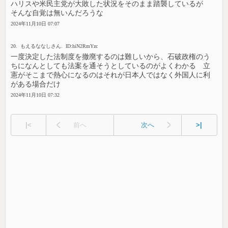
ハリスや米民主党が大敗した状況をそのまま踏襲しているが
そんな自覚は無いんだろうな
2024年11月10日 07:07
20. もえるななしさん. ID:hiN2RmYzc
一度決定した法制度を撤廃するのは難しいから、石破政権のう
ちになんとしても法案を通そうとしているのがよくわかる 立
憲がそこまで熱心になるのはそれが日本人ではなく外国人に利
がある場合だけ
2024年11月10日 07:32
|<
前へ
次へ
>|