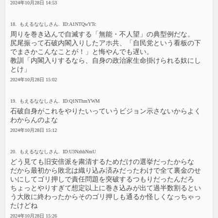
2024年10月28日 14:53
18. もえるななしさん. ID:A1NTQwYTc
周りを巻き込んで自滅する「無能・不人望」の典型例だな。
尻尾振って石破内閣入りしたアホ共、「自民党という看板の下
でまさかこんなことが！」と悔やんでも遅い。
教訓「内閣入りするなら、自身の政治家生命掛けられる奴にし
とけ」
2024年10月28日 15:02
19. もえるななしさん. ID:Q1NThmYWM
石破自身がこれをやりたいっていうビジョン示さないからよく
わからんのよな
2024年10月28日 15:12
20. もえるななしさん. ID:U3NzhhNmU
どう見ても旧安倍派を粛清するためだけの選挙だったからな
だから最初から敗北は織り込み済みだったわけで全て裏金のせ
いにしてゴリ押しで責任問題を突破するつもりだったんだろ
ちょっとやりすぎて想定以上に巻き込みが出て過半数割るとい
う大敗に終わったからそのゴリ押しも通るか怪しくなっちゃっ
たけどね
2024年10月28日 15:26