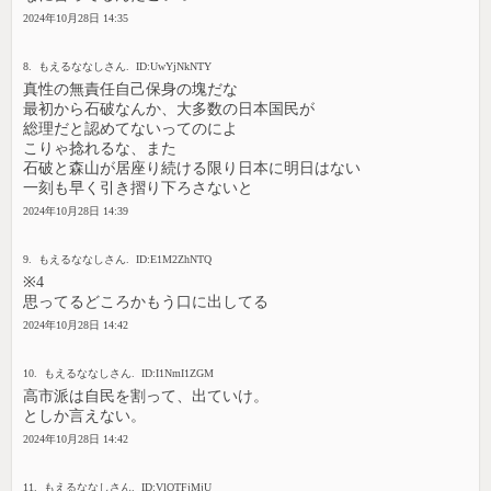
2024年10月28日 14:35
8. もえるななしさん. ID:UwYjNkNTY
真性の無責任自己保身の塊だな
最初から石破なんか、大多数の日本国民が
総理だと認めてないってのによ
こりゃ捻れるな、また
石破と森山が居座り続ける限り日本に明日はない
一刻も早く引き摺り下ろさないと
2024年10月28日 14:39
9. もえるななしさん. ID:E1M2ZhNTQ
※4
思ってるどころかもう口に出してる
2024年10月28日 14:42
10. もえるななしさん. ID:I1NmI1ZGM
高市派は自民を割って、出ていけ。
としか言えない。
2024年10月28日 14:42
11. もえるななしさん. ID:VlOTFjMjU