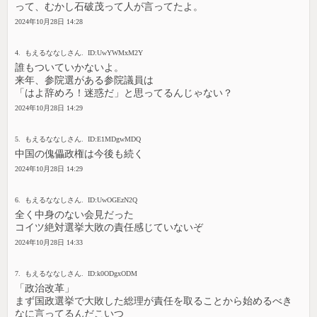
って、むかし石破茂って人が言ってたよ。
2024年10月28日 14:28
4. もえるななしさん. ID:UwYWMxM2Y
誰もついていかないよ。
来年、参院選がある参院議員は
「はよ辞めろ！迷惑だ」と思ってるんじゃない？
2024年10月28日 14:29
5. もえるななしさん. ID:E1MDgwMDQ
中国の傀儡政権は今後も続く
2024年10月28日 14:29
6. もえるななしさん. ID:UwOGEzN2Q
全く中身のない会見だった
コイツ絶対選挙大敗の責任感じていないぞ
2024年10月28日 14:33
7. もえるななしさん. ID:k0ODgxODM
「政治改革」
まず国政選挙で大敗した総理が責任を取ることから始めるべき
なに言ってるんだこいつ