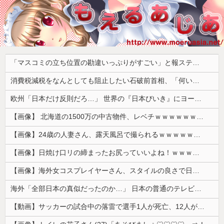
「マスコミの立ち位置の勘違いっぷりがすごい」と報ステ大越キャスターの台詞に視聴者絶句、高市とトランプを同列視させようという思惑がひしひしと
消費税減税をなんとしても阻止したい石破前首相、「何いってんのこいつ」と有権者をドン引きさせるよな屁理屈を……
欧州「日本だけ反則だろ…」 世界の『日本びいき』にヨーロッパ全土から不満の声
【画像】 北海道の1500万の中古物件、レベチｗｗｗｗｗｗｗｗｗｗｗｗｗｗｗｗｗｗｗｗ
【画像】24歳の人妻さん、露天風呂で撮られるｗｗｗｗｗｗｗｗｗｗｗｗｗｗｗｗｗ
【画像】日焼け口リの締まったお尻っていいよね！ｗｗｗｗｗ
【画像】海外女コスプレイヤーさん、スタイルの良さで日本人を圧倒してしまう 【Pickup06072001】
海外「全部日本の真似だったのか…」 日本の普通のテレビ番組が最新SNSの数十年先を行っていたと話題に
【動画】サッカーの試合中の落雷で選手1人が死亡、12人が負傷した事故。