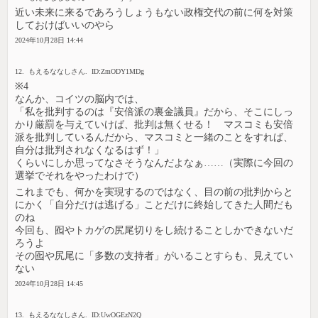
近い未来に来るであろうしょうもない政権交代の前に何を対策
しておけばいいのやら
2024年10月28日 14:44
12. もえるななしさん. ID:ZmODY1MDg
※4
なんか、コイツの脳内では、
「私を批判するのは『安倍派の裏金議員』だから、そこにしっ
かり厳罰を与えていけば、批判は無くせる！ マスコミも安倍
派を批判しているんだから、マスコミと一緒のことをすれば、
自分は批判されなくなるはず！」
くらいにしか思ってなさそうなんだよなぁ……（実際に今回の
選挙でそれをやったわけで）
これまでも、何かを実現するのではなく、目の前の批判からと
にかく「自分だけは逃げる」ことだけに終始してきた人間だも
のね
今回も、囮やトカゲの尻尾切りをし続けることしかできないだ
ろうよ
その囮や尻尾に「多数の支持者」がいることすらも、見えてい
ない
2024年10月28日 14:45
13. もえるななしさん. ID:UwOGEzN2Q