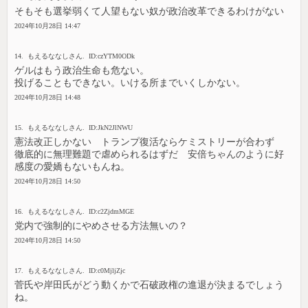
そもそも選挙弱くて人望もない奴が政治改革できるわけがない
2024年10月28日 14:47
14. もえるななしさん. ID:czYTM0ODk
ゲルはもう政治生命も危ない。
投げることもできない。いける所までいくしかない。
2024年10月28日 14:48
15. もえるななしさん. ID:JkN2JlNWU
憲法改正しかない トランプ復活ならケミストリーが合わず
徹底的に無理難題で虐められるはずだ 安倍ちゃんのように好
感度の愛嬌もないもんね。
2024年10月28日 14:50
16. もえるななしさん. ID:c2ZjdmMGE
党内で強制的にやめさせる方法無いの？
2024年10月28日 14:50
17. もえるななしさん. ID:c0MjljZjc
菅氏や岸田氏がどう動くかで石破政権の進退が決まるでしょう
ね。