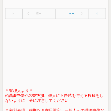
|<
前へ
次へ
>|
＊管理人より＊
※誹謗中傷や名誉毀損、他人に不快感を与える投稿をし
ないように十分に注意してください
＊差別表現、根拠なき在日認定、一般人への誹謗中傷な