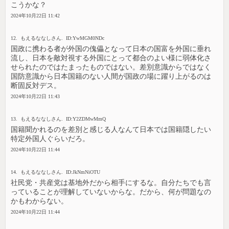
こうかな？
2024年10月22日 11:42
12. もえるななしさん. ID:YwMGM0NDc
国政に携わる者が外国の傀儡となって日本の国富を外国に垂れ
流し、日本を敵対視する外国にとって都合のよい様に弱体化さ
せられたのではたまったものではない。差別意識からではなく
国防意識から日本国籍のない人間が国政の場に躍り上がるのは
断固反対デス。
2024年10月22日 11:43
13. もえるななしさん. ID:Y2ZDMwMmQ
国籍聞かれるのを差別と感じる人なんて日本では国籍隠したい
特定外国人ぐらいだろ。
2024年10月22日 11:44
14. もえるななしさん. ID:JkNmNiOTU
社民党・共産党は基地外だから相手にするな。自分たちでも言
っていることが理解していないからな。だから、何が問題なの
かもわからない。
2024年10月22日 11:44