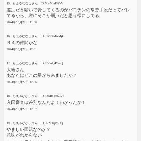
15. もえるななしさん. ID:MwMmI3YzY
差別だと騒いで脅してくるのがパヨチンの常套手段だってバレ
てるから、逆にそこが弱点だと思う様にしてる。
2024年10月22日 11:56
16. もえるななしさん. ID:FmYTMwMjk
Ｒ４の仲間かな
2024年10月22日 12:01
17. もえるななしさん. ID:I0YWQ4YmQ
大椿さん
あなたはどこの星から来ましたか？
2024年10月22日 12:06
18. もえるななしさん. ID:E4MmM0ZGY
入国審査は差別なんだよ！わかったか！
2024年10月22日 12:07
19. もえるななしさん. ID:U2NDQ0ZDQ
やましい国籍なのか？
意味がわからない