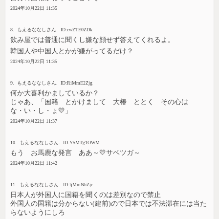
2024年10月22日 11:35
8. もえるななしさん. ID:cwZTE0ZDk
飲み屋では普通に聞くし嫌な顔せず答えてくれるよ。
韓国人や中国人とかが嫌がってるだけ？
2024年10月22日 11:35
9. もえるななしさん. ID:RiMmE2Zjg
何か大喜利かましているか？
じゃあ、「国籍 とかけまして 大椿 ととく その心は
な・い・し・ょ💛」
2024年10月22日 11:37
10. もえるななしさん. ID:Y5MTg1OWM
もう お馬鹿な発言 ああ～💛サベツガ～
2024年10月22日 11:42
11. もえるななしさん. ID:ljMmNhZjc
日本人が外国人に国籍を聞くのは差別なので禁止
外国人の国籍は分からない(建前)ので日本では不法滞在には当た
らないようにしろ