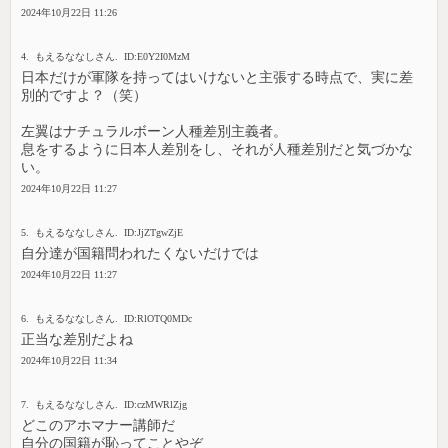
2024年10月22日 11:26
4. もえるななしさん. ID:E0Y2I0MzM
日本だけが軍隊を持ってはいけないと主張する時点で、実に差
別的ですよ？（笑）
左翼はナチュラルボーン人種差別主義者。
息をするように日本人差別をし、それが人種差別だと気づかな
い。
2024年10月22日 11:27
5. もえるななしさん. ID:JjZTgwZjE
自分達が国籍問われたくないだけでは
2024年10月22日 11:27
6. もえるななしさん. ID:RlOTQ0MDc
正当な差別だよね
2024年10月22日 11:34
7. もえるななしさん. ID:czMWRlZjg
どこのアホマナー講師だ
自分の国籍が恥ってことやぞ