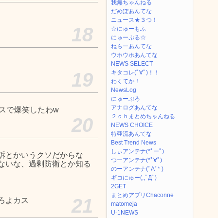
我無ちゃんねる
だめぽあんてな
ニュース★３つ！
18
☆にゅーもふ
にゅーぷる☆
ねらーあんてな
ウホウホあんてな
NEWS SELECT
19
キタコレ(ﾟ∀ﾟ)！！
わくてか！
NewsLog
にゅーぷろ
アナログあんてな
スで爆笑したわw
２ｃｈまとめちゃんねる
20
NEWS CHOICE
特亜流あんてな
Best Trend News
しぃアンテナ(*ﾟーﾟ)
訴とかいうクソだからな
つーアンテナ(*ﾟ∀ﾟ)
ないな、過剰防衛とか知る
のーアンテナ(ﾟAﾟ* )
ギコにゅー(,,ﾟДﾟ)
2GET
まとめアプリChaconne
21
ろよカス
matomeja
U-1NEWS