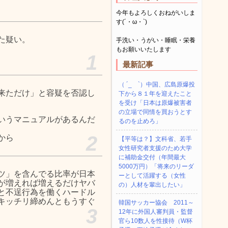
今年もよろしくおねがいしま
す(´・ω・`)
た疑い。
手洗い・うがい・睡眠・栄養
もお願いいたします
1
最新記事
（ ´_ゝ`）中国、広島原爆投
来ただけ」と容疑を否認し
下から８１年を迎えたこと
を受け「日本は原爆被害者
の立場で同情を買おうとす
いうマニュアルがあるんだ
るのを止めろ」
2
から
【平等は？】文科省、若手
女性研究者支援のため大学
に補助金交付（年間最大
5000万円）「将来のリーダ
ツ」を含んでる比率が日本
ーとして活躍する（女性
が増えれば増えるだけヤバ
の）人材を輩出したい」
と不逞行為を働くハードル
キッチリ締めんともうすぐ
韓国サッカー協会 2011～
3
12年に外国人審判員・監督
官ら10数人を性接待（W杯