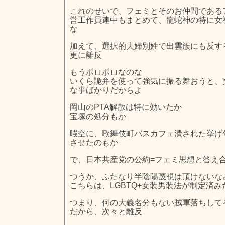
これのせいで、フェミとそのお仲間である
営工作員連中もまとめて、龍蛇神の特に女
な
加えて、選択的夫婦別姓で出雲族にも反す
更に離反
もうボロボロなのな
いくら詭弁を使って強気に振る舞おうと、
な事ばかりだからよ
岡山のPTA解散は特に効いたか
宝塚の処分もか
暇空に、歌舞伎町バスカフェ潰された挙げ
させたのもか
で、日本共産党の公約=フェミ思想と答え
つうか、ふたなり半陰陽蔑視は頂けないな
こちらは、LGBTQ+女装男装法が制定済
つまり、何の大義名分もない賊軍落ちして
だから、次々と離反