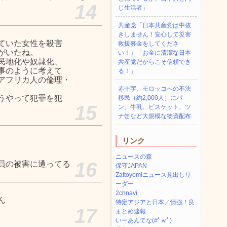
14
じ生活者」
共産党「日本共産党は中抜
きしません！安心して災害
ていた女性を殺害
救援募金をしてくださ
がいたね。
い！」「お金に清潔な日本
民地化や奴隷化、
共産党だからこそ信頼でき
事のように考えて
る！」
アフリカ人の倫理・
赤十字、モロッコへの不法
うやって犯罪を犯
移民（約2,000人）にパ
15
ン、牛乳、ビスケット、ツ
ナ缶など大規模な物資配布
リンク
ニュースの森
16
員の被害に遭ってる
保守JAPAN
Zattoyomiニュース見出しリ
ーダー
2chnavi
ん
特定アジアと日本／情強！良
17
まとめ速報
いーあんてな(#ﾟｗﾟ)