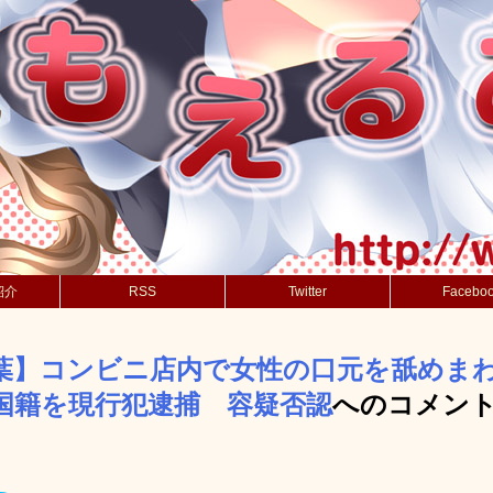
紹介
RSS
Twitter
Facebo
葉】コンビニ店内で女性の口元を舐めま
国籍を現行犯逮捕 容疑否認
へのコメン