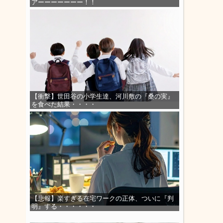
アーーーーーーー！！
【衝撃】世田谷の小学生達、河川敷の『桑の実』
を食べた結果・・・・
【悲報】楽すぎる在宅ワークの正体、ついに『判
明』する・・・・・・