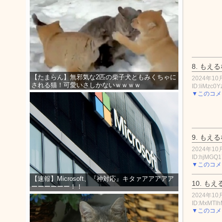
8.
もえる
【たまらん】無邪気な2匹の柴子犬ともみくちゃに
2024年10月
される猫！可愛いさしかないｗｗｗｗ
ID:liMzc0Y
▼このコメ
9.
もえる
2024年10月
ID:hjMGQ1
▼このコメ
【速報】Microsoft、『神対応』キタァアアアアア
10.
もえ
ーーーーーー！！
2024年10月
ID:MxMTlh
▼このコメ