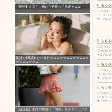
4.
もえる
【動画】タヌキ、猫から餌奪って逃走ｗｗｗ
2024年10月
ID:E3ODBh
▼このコメ
5.
もえる
2024年10月
ID:dkNm
▼このコメ
賃貸で1番譲れない条件ｗｗｗｗｗｗｗｗｗｗｗｗ
ｗｗｗｗｗｗｗ
6.
もえる
2024年10月
ID:A4NjZl
▼このコメ
7.
もえる
2024年10月
ID:Q4ZDU
▼このコメ
【超速報】未婚の男達に『朗報』キタァアアアア