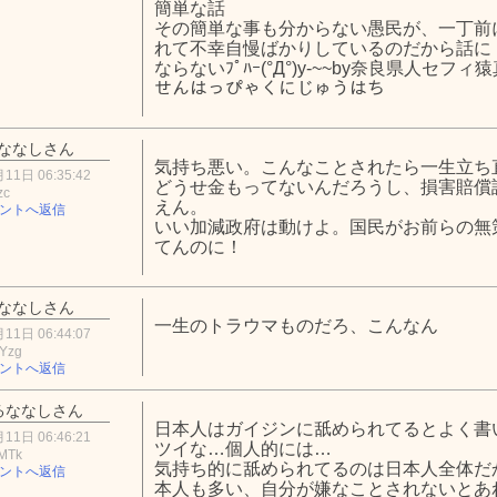
簡単な話
その簡単な事も分からない愚民が、一丁前
れて不幸自慢ばかりしているのだから話に
ならないﾌﾟﾊｰ(°Д°)y-~~by奈良県人セフィ
せんはっぴゃくにじゅうはち
ななしさん
気持ち悪い。こんなことされたら一生立ち
11日 06:35:42
どうせ金もってないんだろうし、損害賠償
zc
えん。
ントへ返信
いい加減政府は動けよ。国民がお前らの無
てんのに！
ななしさん
一生のトラウマものだろ、こんなん
11日 06:44:07
Yzg
ントへ返信
るななしさん
日本人はガイジンに舐められてるとよく書
11日 06:46:21
ツイな…個人的には…
MTk
気持ち的に舐められてるのは日本人全体だ
ントへ返信
本人も多い、自分が嫌なことされないとあ