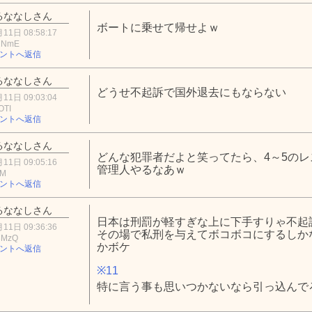
るななしさん
ボートに乗せて帰せよｗ
11日 08:58:17
2NmE
ントへ返信
るななしさん
どうせ不起訴で国外退去にもならない
11日 09:03:04
OTI
ントへ返信
るななしさん
どんな犯罪者だよと笑ってたら、4～5のレ
11日 09:05:16
管理人やるなあｗ
jM
ントへ返信
るななしさん
日本は刑罰が軽すぎな上に下手すりゃ不起
11日 09:36:36
その場で私刑を与えてボコボコにするしか
3MzQ
かボケ
ントへ返信
※11
特に言う事も思いつかないなら引っ込んで