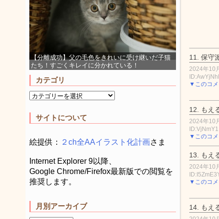
11.
保守
【分離成功】父の毛色をきれいに受け継いだ子猫
たち！すごくキレイに分かれている！
2024年10月
ID:AwYjN
カテゴリ
▼このコメ
12.
もえ
サイトについて
2024年10月
ID:VjNmY
▼このコメ
絵提供：
２ch全AAイラスト化計画
さま
13.
もえ
Internet Explorer 9以降、
2024年10月
Google Chrome/Firefox最新版での閲覧を
ID:I5ZmE3
推奨します。
▼このコメ
月別アーカイブ
14.
もえ
2024年10月