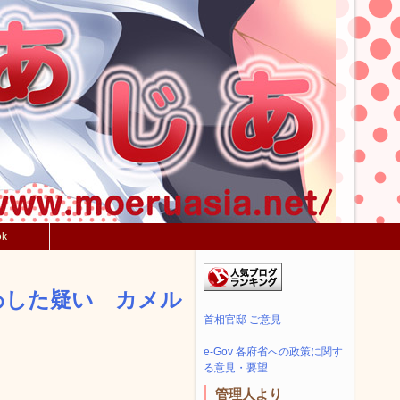
ok
わした疑い カメル
首相官邸 ご意見
ト
e-Gov 各府省への政策に関す
る意見・要望
管理人より