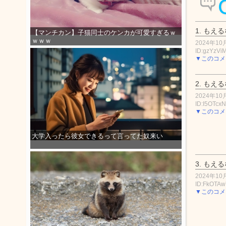
1.
もえる
【マンチカン】子猫同士のケンカが可愛すぎるｗ
ｗｗｗ
2024年10月
ID:gzYzVi
▼このコメ
2.
もえる
2024年10月
ID:I5OTcx
▼このコメ
大学入ったら彼女できるって言ってた奴来い
3.
もえる
2024年10月
ID:FkOTA
▼このコメ