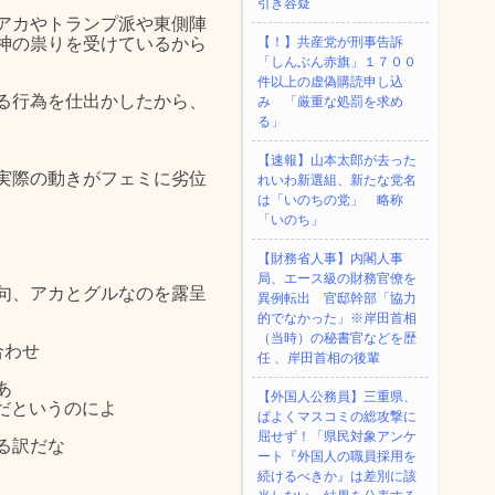
引き容疑
アカやトランプ派や東側陣
神の祟りを受けているから
【！】共産党が刑事告訴
「しんぶん赤旗」１７００
件以上の虚偽購読申し込
る行為を仕出かしたから、
み 「厳重な処罰を求め
る」
【速報】山本太郎が去った
実際の動きがフェミに劣位
れいわ新選組、新たな党名
は「いのちの党」 略称
「いのち」
【財務省人事】内閣人事
局、エース級の財務官僚を
句、アカとグルなのを露呈
異例転出 官邸幹部「協力
的でなかった」※岸田首相
（当時）の秘書官などを歴
合わせ
任 、岸田首相の後輩
あ
【外国人公務員】三重県、
みだというのによ
ぱよくマスコミの総攻撃に
屈せず！「県民対象アンケ
る訳だな
ート『外国人の職員採用を
続けるべきか』は差別に該