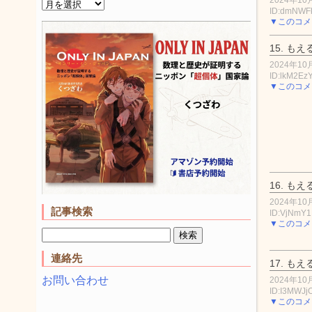
ID:dmNW
▼このコメ
15.
もえ
2024年10月
ID:lkM2Ez
▼このコメ
16.
もえ
2024年10月
記事検索
ID:VjNmY
▼このコメ
連絡先
17.
もえ
お問い合わせ
2024年10月
ID:I3MWJ
▼このコメ