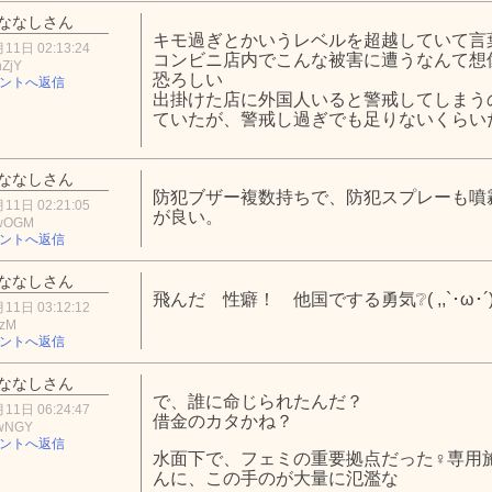
ななしさん
キモ過ぎとかいうレベルを超越していて言
11日 02:13:24
コンビニ店内でこんな被害に遭うなんて想
ZjY
恐ろしい
ントへ返信
出掛けた店に外国人いると警戒してしまう
ていたが、警戒し過ぎでも足りないくらい
ななしさん
防犯ブザー複数持ちで、防犯スプレーも噴
11日 02:21:05
が良い。
YwOGM
ントへ返信
ななしさん
飛んだ 性癖！ 他国でする勇気❔( ,,`･ω･´)
11日 03:12:12
YzM
ントへ返信
ななしさん
で、誰に命じられたんだ？
11日 06:24:47
借金のカタかね？
wNGY
ントへ返信
水面下で、フェミの重要拠点だった♀専用
んに、この手のが大量に氾濫な