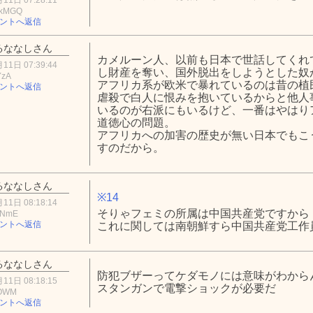
FkMGQ
ントへ返信
るななしさん
カメルーン人、以前も日本で世話してくれ
11日 07:39:44
し財産を奪い、国外脱出をしようとした奴
YzA
アフリカ系が欧米で暴れているのは昔の植
ントへ返信
虐殺で白人に恨みを抱いているからと他人
いるのが右派にもいるけど、一番はやはり
道徳心の問題。
アフリカへの加害の歴史が無い日本でもこ
すのだから。
るななしさん
※14
11日 08:18:14
そりゃフェミの所属は中国共産党ですから
1NmE
ントへ返信
これに関しては南朝鮮すら中国共産党工作
るななしさん
防犯ブザーってケダモノには意味がわから
11日 08:18:15
スタンガンで電撃ショックが必要だ
jOWM
ントへ返信