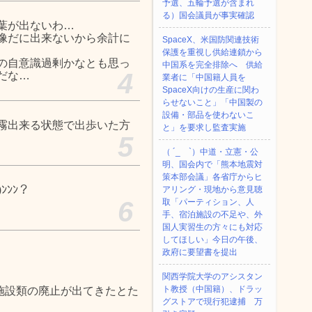
予選、五輪予選が含まれ
る）国会議員が事実確認
葉が出ないわ…
像だに出来ないから余計に
SpaceX、米国防関連技術
保護を重視し供給連鎖から
の自意識過剰かなとも思っ
中国系を完全排除へ 供給
4
だな…
業者に「中国籍人員を
SpaceX向けの生産に関わ
らせないこと」「中国製の
設備・部品を使わないこ
霧出来る状態で出歩いた方
と」を要求し監査実施
5
（ ´_ゝ`）中道・立憲・公
明、国会内で「熊本地震対
策本部会議」各省庁からヒ
ﾝﾝﾝ？
アリング・現地から意見聴
6
取「パーティション、人
手、宿泊施設の不足や、外
国人実習生の方々にも対応
してほしい」今日の午後、
政府に要望書を提出
関西学院大学のアシスタン
ト教授（中国籍）、ドラッ
施設類の廃止が出てきたとた
グストアで現行犯逮捕 万