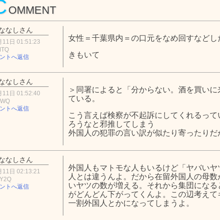
C
OMMENT
ななしさん
女性＝千葉県内＝の口元をなめ回すなどし
11日 01:51:23
MTQ
きもいて
ントへ返信
ななしさん
＞同署によると「分からない。酒を買いに
11日 01:52:40
ている。
NWQ
ントへ返信
こう言えば検察が不起訴にしてくれるって
ろうなと邪推してしまう
外国人の犯罪の言い訳が似たり寄ったりだ
ななしさん
外国人もマトモな人もいるけど「ヤバいヤ
11日 02:13:21
人とは違うんよ。だから在留外国人の母数
wY2Q
いヤツの数が増える。それから集団になる
ントへ返信
がどんどん下がってくんよ。この辺考えて
一割外国人とかになってしまうよ。