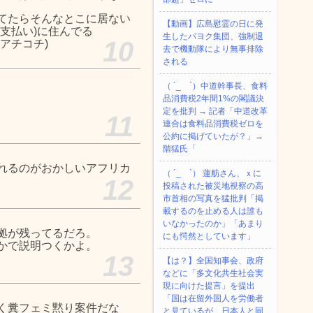
てたらそんなとこに居ない
【動画】広島慰霊の日に発
支払い)に住んでる
生したパヨク集団、強制退
10
アチコチ)
去で機動隊により無事排除
される
（ ´_ゝ`）中道幹事長、食料
品消費税2年間1%の閣議決
定を批判 → 記者「中道改革
11
連合は食料品消費税ゼロを
公約に掲げていたが？」→
階猛氏「
れるのがおかしいアフリカ
（ ´_ゝ`） 蓮舫さん、ｘに
12
投稿された被災地視察の高
市首相の写真を猛批判「掲
載するのを止める人は誰も
いなかったのか」「あまり
拠が残ってるだろ。
にも愕然としています」
かで説明つくかよ。
13
【は？】全国知事会、政府
などに「多文化共生社会実
現に向けた提言」を提出
「国は在留外国人を労働者
く糞フェミ黙り案件だな
と見ているが、日本人と同