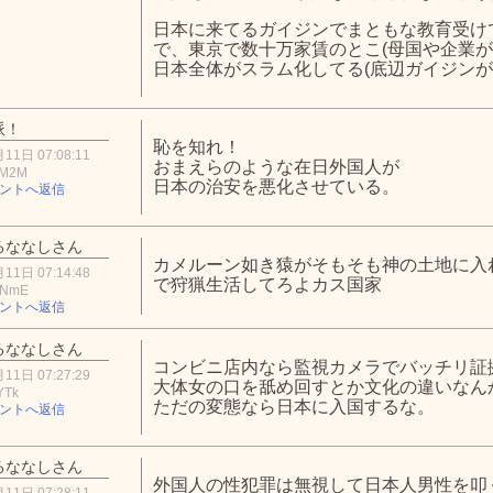
日本に来てるガイジンでまともな教育受け
で、東京で数十万家賃のとこ(母国や企業が
日本全体がスラム化してる(底辺ガイジンが
派！
恥を知れ！
11日 07:08:11
おまえらのような在日外国人が
hM2M
日本の治安を悪化させている。
ントへ返信
るななしさん
カメルーン如き猿がそもそも神の土地に入
11日 07:14:48
で狩猟生活してろよカス国家
1NmE
ントへ返信
るななしさん
コンビニ店内なら監視カメラでバッチリ証
11日 07:27:29
大体女の口を舐め回すとか文化の違いなん
YTk
ただの変態なら日本に入国するな。
ントへ返信
るななしさん
外国人の性犯罪は無視して日本人男性を叩
11日 07:28:11