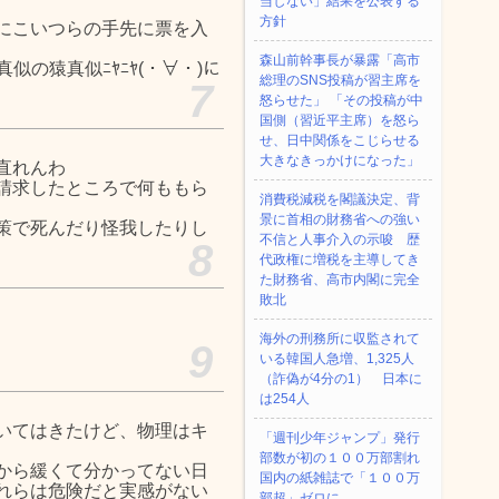
当しない」結果を公表する
方針
にこいつらの手先に票を入
森山前幹事長が暴露「高市
猿真似の猿真似ﾆﾔﾆﾔ(・∀・)に
総理のSNS投稿が習主席を
7
怒らせた」 「その投稿が中
国側（習近平主席）を怒ら
せ、日中関係をこじらせる
大きなきっかけになった」
直れんわ
請求したところで何ももら
消費税減税を閣議決定、背
景に首相の財務省への強い
策で死んだり怪我したりし
不信と人事介入の示唆 歴
8
代政権に増税を主導してき
た財務省、高市内閣に完全
敗北
海外の刑務所に収監されて
9
いる韓国人急増、1,325人
（詐偽が4分の1） 日本に
は254人
いてはきたけど、物理はキ
「週刊少年ジャンプ」発行
部数が初の１００万部割れ
から緩くて分かってない日
国内の紙雑誌で「１００万
れらは危険だと実感がない
部超」ゼロに