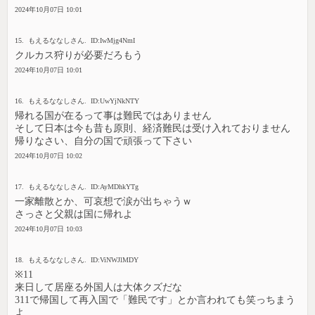
2024年10月07日 10:01
15. もえるななしさん. ID:IwMjg4NmI
クルカス狩りが必要だろもう
2024年10月07日 10:01
16. もえるななしさん. ID:UwYjNkNTY
帰れる国が在るって事は難民ではありません
そして日本は今も昔も原則、経済難民は受け入れておりません
帰りなさい、自分の国で頑張って下さい
2024年10月07日 10:02
17. もえるななしさん. ID:AyMDhkYTg
一家離散とか、可哀想で涙が出ちゃうｗ
さっさと父親は国に帰れよ
2024年10月07日 10:03
18. もえるななしさん. ID:ViNWJlMDY
※11
来日して居座る外国人は大体クズだな
311で帰国して再入国で「難民です」とか言われても笑っちまう
よ