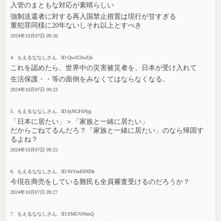
入管のまともな対応が素晴らしい
強制送還者に対する再入国禁止措置は現行が甘すぎる
重犯罪同様に20年ないしそれ以上とすべき
2024年10月07日 09:20
4. もえるななしさん. ID:QwZGIwZjk
これを認めたら、世界中の災害被災者を、日本が受け入れて
生活保護・・等の面倒をみなくてはならなくなる。
2024年10月07日 09:23
5. もえるななしさん. ID:hjNGFhNjg
「日本に居たい」＞「家族と一緒に居たい」
だからごねてるんだろ？「家族と一緒に居たい」のなら帰国す
るよね？
2024年10月07日 09:25
6. もえるななしさん. ID:NiYmE0NDk
今現在商売をしている難民も全員審査受けるのだろうか？
2024年10月07日 09:27
7. もえるななしさん. ID:llMGViNmQ