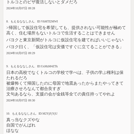
トルコとのビザ復活しないとダメだろ
2024年10月07日 09:28
8. もえるななしさん. ID:VhMTI2MWI
>帰国して仮設住宅を希望しても、提供されない可能性が極めて
高く、住む場所もないトルコで生活することはできません
パヨクと東京新聞がトルコに仮設住宅を建てればいいじゃない
パヨク曰く、「仮設住宅は安価ですぐに立てることができる」
2024年10月07日 09:29
9. もえるななしさん. ID:UxMzM4ZTk
日本の高校でなくトルコの学校で学べは、子供の学ぶ権利は保
たれるだろ
被爆怖くて帰国したのに母国で地震あったからまたやってきて
治療させろなんて都合良すぎ
文句あるなら、支援の会が金銭等全ての責任持ってやれよ
2024年10月07日 09:30
10. もえるななしさん. ID:M2YjFjYjU
真っ当なクズやな
自国でがんばれ
ほなな