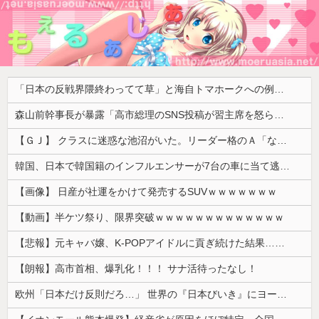
「日本の反戦界隈終わってて草」と海自トマホークへの例の界隈の反応が話題に、今になって存在に気付いてしまった結果……
森山前幹事長が暴露「高市総理のSNS投稿が習主席を怒らせた」 「その投稿が中国側（習近平主席）を怒らせ、日中関係をこじらせる大きなきっかけになった」
【ＧＪ】 クラスに迷惑な池沼がいた。リーダー格のＡ「なんで支援学級に入れないんですか？」先生「背の高い低いと同じで、これも個性なの！差別は...
韓国、日本で韓国籍のインフルエンサーが7台の車に当て逃げして逮捕されたのに「また日本は嫌韓しようとしている」と決めつけて責任転嫁
【画像】 日産が社運をかけて発売するSUVｗｗｗｗｗｗｗ
【動画】半ケツ祭り、限界突破ｗｗｗｗｗｗｗｗｗｗｗｗｗ
【悲報】元キャバ嬢、K-POPアイドルに貢ぎ続けた結果……
【朗報】高市首相、爆乳化！！！ サナ活待ったなし！
欧州「日本だけ反則だろ…」 世界の『日本びいき』にヨーロッパ全土から不満の声