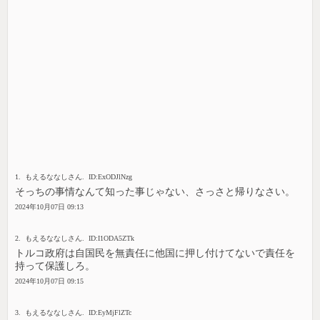
1. もえるななしさん. ID:ExODJlNzg
そっちの事情なんて知った事じゃない、さっさと帰りなさい。
2024年10月07日 09:13
2. もえるななしさん. ID:I1ODA5ZTk
トルコ政府は自国民を無責任に他国に押し付けてないで責任を
持って保護しろ。
2024年10月07日 09:15
3. もえるななしさん. ID:EyMjFlZTc