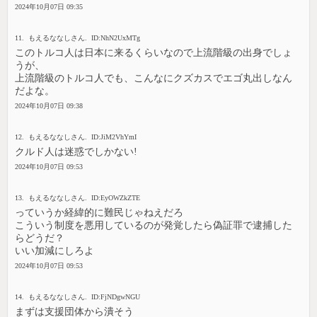
2024年10月07日 09:35
11. もえるななしさん. ID:NhN2UxMTg
このトルコ人は日本に来るくらいなので上流階級の出身でしょ
うが、
上流階級のトルコ人でも、こんなにクズカスでエゴ丸出しなん
だよな。
2024年10月07日 09:38
12. もえるななしさん. ID:JiM2VhYmI
クルド人は迷惑でしかない!
2024年10月07日 09:53
13. もえるななしさん. ID:EyOWZkZTE
っていうか経緯的に難民じゃねえだろ
こういう制度を悪用しているのが発覚したら偽証罪で逮捕した
らどうだ？
いい加減にしろよ
2024年10月07日 09:53
14. もえるななしさん. ID:FjNDgwNGU
まずは支援団体から潰そう