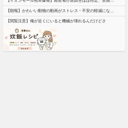
【イオンモール熊本爆発】経産省が原因をほぼ特定、全国の大規模施設でガス供給設備の点検要請にまで発展する事態に・・・
【朗報】かわいい動物の動画がストレス・不安の軽減になる可能性。英大学の研究で実証
【閲覧注意】俺が近くにいると機械が壊れるんだけどさ