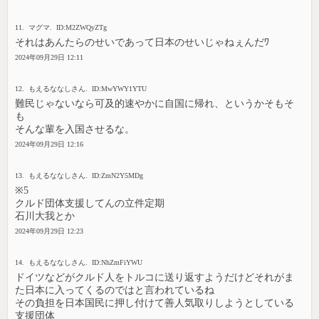
11. マグマ. ID:M2ZWQyZTg
それはあんたらのせいであって日本のせいじゃねぇんだﾜ
2024年09月29日 12:11
12. もえるななしさん. ID:MwYWY1YTU
難民じゃないなら可及的速やかに自国に帰れ、というかそもそ
も
そんな輩を入国させるな。
2024年09月29日 12:16
13. もえるななしさん. ID:ZmN2Y5MDg
※5
クルド団体支援してんの立件定期
石川大我とか
2024年09月29日 12:23
14. もえるななしさん. ID:NhZmFiYWU
ドイツなどがクルド人をトルコに送り返すようだけどそれがま
た日本に入ってくるのではと言われているね
その負担を日本国民に押し付けて善人気取りしようとしている
支援団体