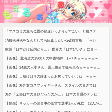
「マスコミの立ち位置の勘違いっぷりがすごい」と報ステ大越キャスターの台詞に視聴者絶句、高市とトランプを同列視させようという思惑がひしひしと
消費税減税をなんとしても阻止したい石破前首相、「何いってんのこいつ」と有権者をドン引きさせるよな屁理屈を……
欧州「日本だけ反則だろ…」 世界の『日本びいき』にヨーロッパ全土から不満の声
【画像】 北海道の1500万の中古物件、レベチｗｗｗｗｗｗｗｗｗｗｗｗｗｗｗｗｗｗｗｗ
【画像】24歳の人妻さん、露天風呂で撮られるｗｗｗｗｗｗｗｗｗｗｗｗｗｗｗｗｗ
【画像】日焼け口リの締まったお尻っていいよね！ｗｗｗｗｗ
【画像】海外女コスプレイヤーさん、スタイルの良さで日本人を圧倒してしまう 【Pickup06072001】
海外「全部日本の真似だったのか…」 日本の普通のテレビ番組が最新SNSの数十年先を行っていたと話題に
【動画】サッカーの試合中の落雷で選手1人が死亡、12人が負傷した事故。