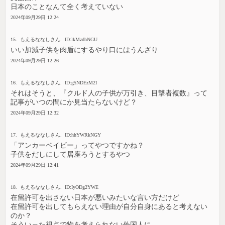
日本のことなんて全く考えていない
2024年09月29日 12:24
15. もえるななしさん. ID:lkMzdhNGU
いい加減子供を肉盾にするやり口にはうんざり
2024年09月29日 12:26
16. もえるななしさん. ID:g5NDEzM2I
それはそうと、『クルド人の子供が万引き、目撃者複数』って
記事がいつの間にか見当たらないけど？
2024年09月29日 12:32
17. もえるななしさん. ID:hhYWRkNGY
「アンカーベイビー」ってやつですかね？
子供をだしにして居座ろうとするやつ
2024年09月29日 12:41
18. もえるななしさん. ID:IyODg2YWE
在留許可を出さない日本が悪いみたいな言い方だけど
在留許可を出してもらえない理由が自分自身にあると考えない
のか？
そういった視点で物を考えられない外国人に