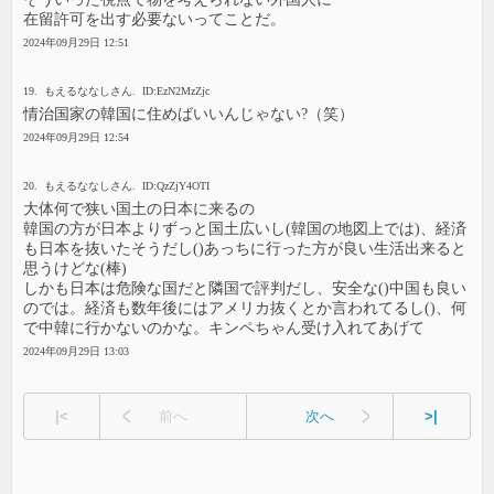
在留許可を出す必要ないってことだ。
2024年09月29日 12:51
19. もえるななしさん. ID:EzN2MzZjc
情治国家の韓国に住めばいいんじゃない?（笑）
2024年09月29日 12:54
20. もえるななしさん. ID:QzZjY4OTI
大体何で狭い国土の日本に来るの
韓国の方が日本よりずっと国土広いし(韓国の地図上では)、経済
も日本を抜いたそうだし()あっちに行った方が良い生活出来ると
思うけどな(棒)
しかも日本は危険な国だと隣国で評判だし、安全な()中国も良い
のでは。経済も数年後にはアメリカ抜くとか言われてるし()、何
で中韓に行かないのかな。キンペちゃん受け入れてあげて
2024年09月29日 13:03
|<
前へ
次へ
>|