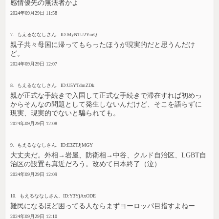
感情優先の無法者かよ
2024年09月29日 11:58
7. もえるななしさん. ID:MyNTU2YmQ
親子共々母国に帰ってもらったほうが現実的だと思うんだけ
ど。
2024年09月29日 12:07
8. もえるななしさん. ID:U5YTdmZDk
親が正式な手続きで入国して正式な手続きで滞在すれば初めっ
からそんなの問題として発生しないんだけど、そこを語らずに
現実、現実的でないと騙られても。
2024年09月29日 12:08
9. もえるななしさん. ID:E3ZTJjMGY
大丈夫だ。外相→岩屋、防衛相→中谷、クルド自治区、LGBT自
治区の設置も真近だろう。改めて日本終了（泣）
2024年09月29日 12:09
10. もえるななしさん. ID:Y3YjAxODE
難民になるほど困ってる人ならまずヨーロッパ目指すよねー
2024年09月29日 12:10