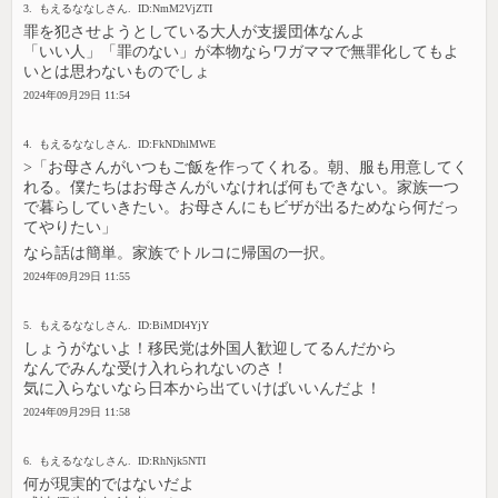
3. もえるななしさん. ID:NmM2VjZTI
罪を犯させようとしている大人が支援団体なんよ
「いい人」「罪のない」が本物ならワガママで無罪化してもよ
いとは思わないものでしょ
2024年09月29日 11:54
4. もえるななしさん. ID:FkNDhlMWE
>「お母さんがいつもご飯を作ってくれる。朝、服も用意してく
れる。僕たちはお母さんがいなければ何もできない。家族一つ
で暮らしていきたい。お母さんにもビザが出るためなら何だっ
てやりたい」
なら話は簡単。家族でトルコに帰国の一択。
2024年09月29日 11:55
5. もえるななしさん. ID:BiMDI4YjY
しょうがないよ！移民党は外国人歓迎してるんだから
なんでみんな受け入れられないのさ！
気に入らないなら日本から出ていけばいいんだよ！
2024年09月29日 11:58
6. もえるななしさん. ID:RhNjk5NTI
何が現実的ではないだよ