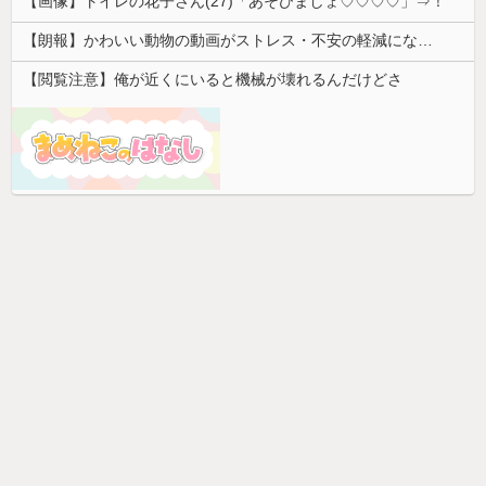
【画像】トイレの花子さん(27)「あそびましょ♡♡♡♡」⇒！
【朗報】かわいい動物の動画がストレス・不安の軽減になる可能性。英大学の研究で実証
【閲覧注意】俺が近くにいると機械が壊れるんだけどさ