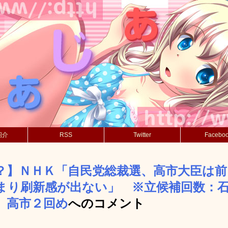
紹介
RSS
Twitter
Facebo
？】ＮＨＫ「自民党総裁選、高市大臣は
まり刷新感が出ない」 ※立候補回数：
、高市２回め
へのコメント