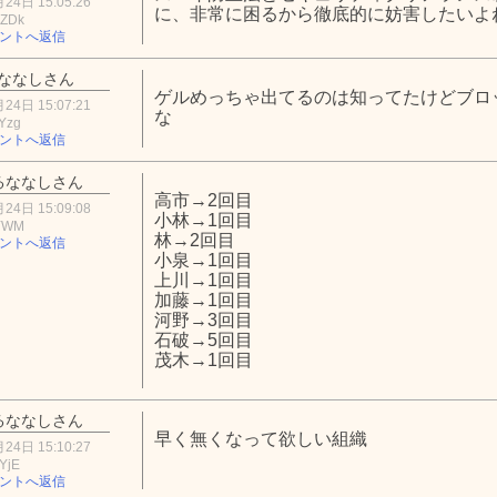
24日 15:05:26
に、非常に困るから徹底的に妨害したいよ
1ZDk
ントへ返信
ななしさん
ゲルめっちゃ出てるのは知ってたけどブロ
24日 15:07:21
な
Yzg
ントへ返信
るななしさん
高市→2回目
24日 15:09:08
小林→1回目
2YWM
林→2回目
ントへ返信
小泉→1回目
上川→1回目
加藤→1回目
河野→3回目
石破→5回目
茂木→1回目
るななしさん
早く無くなって欲しい組織
24日 15:10:27
YjE
ントへ返信