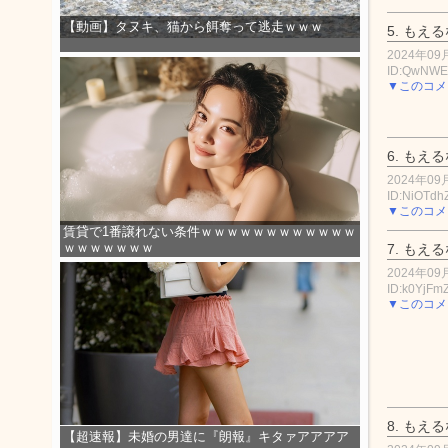
【動画】タヌキ、猫から餌奪って逃走ｗｗｗ
5.
もえる
2024年09月
ID:QwNW
▼このコメ
6.
もえる
2024年09月
ID:NiOTdh
▼このコメ
賃貸で1番譲れない条件ｗｗｗｗｗｗｗｗｗｗｗｗ
ｗｗｗｗｗｗｗ
7.
もえる
2024年09月
ID:k0YjFm
▼このコメ
8.
もえる
【超速報】未婚の男達に『朗報』キタァアアアア