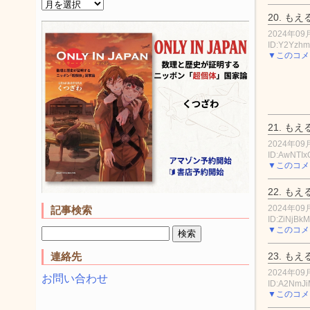
20.
もえ
2024年09月
ID:Y2Yzhm
▼このコメ
21.
もえ
2024年09月
ID:AwNTI
▼このコメ
22.
もえ
2024年09月
記事検索
ID:ZiNjBk
▼このコメ
23.
もえ
連絡先
2024年09月
お問い合わせ
ID:A2NmJ
▼このコメ