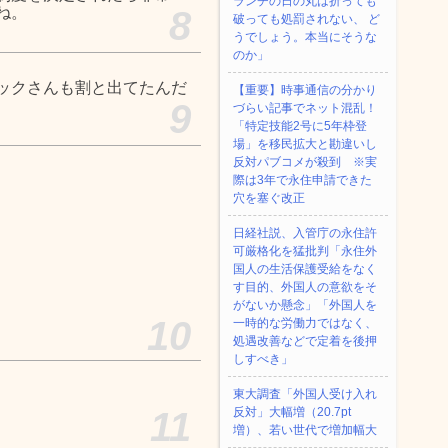
ランチの日の丸は折っても
ね。
8
破っても処罰されない、 ど
うでしょう。本当にそうな
のか」
ックさんも割と出てたんだ
【重要】時事通信の分かり
9
づらい記事でネット混乱！
「特定技能2号に5年枠登
場」を移民拡大と勘違いし
反対パブコメが殺到 ※実
際は3年で永住申請できた
穴を塞ぐ改正
日経社説、入管庁の永住許
可厳格化を猛批判「永住外
国人の生活保護受給をなく
す目的、外国人の意欲をそ
がないか懸念」「外国人を
10
一時的な労働力ではなく、
処遇改善などで定着を後押
しすべき」
東大調査「外国人受け入れ
11
反対」大幅増（20.7pt
増）、若い世代で増加幅大