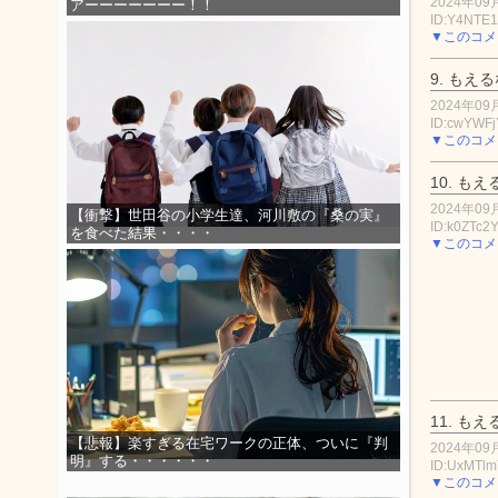
2024年09月
アーーーーーーー！！
ID:Y4NTE
▼このコメ
9.
もえる
2024年09月
ID:cwYWFj
▼このコメ
10.
もえ
2024年09月
【衝撃】世田谷の小学生達、河川敷の『桑の実』
ID:k0ZTc
を食べた結果・・・・
▼このコメ
11.
もえ
【悲報】楽すぎる在宅ワークの正体、ついに『判
2024年09月
明』する・・・・・・
ID:UxMTlm
▼このコメ