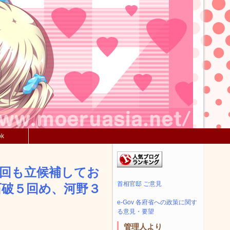
ok
前回も立候補してお
首相官邸 ご意見
石破５回め、河野３
e-Gov 各府省への政策に関す
る意見・要望
管理人より