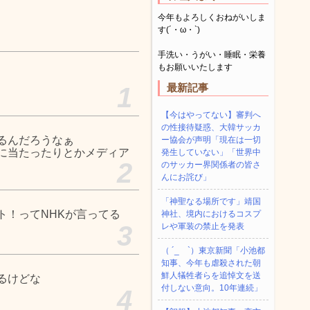
今年もよろしくおねがいしま
す(´・ω・`)
手洗い・うがい・睡眠・栄養
もお願いいたします
最新記事
1
【今はやってない】審判へ
の性接待疑惑、大韓サッカ
るんだろうなぁ
ー協会が声明「現在は一切
に当たったりとかメディア
発生していない」「世界中
2
のサッカー界関係者の皆さ
んにお詫び」
「神聖なる場所です」靖国
ト！ってNHKが言ってる
神社、境内におけるコスプ
3
レや軍装の禁止を発表
（ ´_ゝ`）東京新聞「小池都
知事、今年も虐殺された朝
鮮人犠牲者らを追悼文を送
るけどな
付しない意向。10年連続」
4