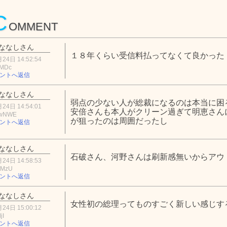
C
OMMENT
ななしさん
１８年くらい受信料払ってなくて良かった
24日 14:52:54
0MDc
ントへ返信
ななしさん
弱点の少ない人が総裁になるのは本当に困
24日 14:54:01
安倍さんも本人がクリーン過ぎて明恵さん
MwNWE
が狙ったのは周囲だったし
ントへ返信
ななしさん
石破さん、河野さんは刷新感無いからアウ
24日 14:58:53
wMzU
ントへ返信
ななしさん
女性初の総理ってものすごく新しい感じす
24日 15:00:12
jI
ントへ返信