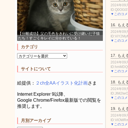
2024年09月
ID:Q0OGI3
▼このコメ
16.
もえ
2024年09月
【分離成功】父の毛色をきれいに受け継いだ子猫
ID:ViY2My
たち！すごくキレイに分かれている！
▼このコメ
カテゴリ
17.
もえ
2024年09月
ID:hmMDQ
サイトについて
▼このコメ
18.
もえ
絵提供：
２ch全AAイラスト化計画
さま
2024年09月
ID:JlM2Iw
Internet Explorer 9以降、
▼このコメ
Google Chrome/Firefox最新版での閲覧を
推奨します。
19.
もえ
2024年09月
ID:VlOWR
月別アーカイブ
▼このコメ