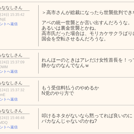
るななしさん
＞高市さんが総裁になったら世襲批判でき
24日 15:35:42
NjE
アベの統一世襲とか言い出すんだろうな。
ントへ返信
あるいは裏金世襲とかね。
高市氏だった場合は、モリカケサクラばり
国会を空転させるんだろうな。
るななしさん
れんほーのときはアレだけ女性首長を！っ
24日 15:37:09
静かなのなんでなんｗ
xOWM
ントへ返信
るななしさん
もう受信料払うのやめるか
24日 15:37:32
N党のやり方で
MmE
ントへ返信
るななしさん
叩けるネタがないなら黙ってれば良いのに
24日 15:46:48
バカなんじゃないのかね?
iMDQ
ントへ返信