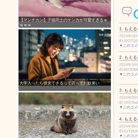
【マンチカン】子猫同士のケンカが可愛すぎるｗ
ｗｗｗ
1.
もえる
2024年09月
ID:RlOTQ
▼このコメ
2.
もえる
2024年09月
ID:dhOD
▼このコメ
大学入ったら彼女できるって言ってた奴来い
3.
もえる
2024年09月
ID:VhOTk
▼このコメ
4.
もえる
2024年09月
ID:ExYzlhM
▼このコメ