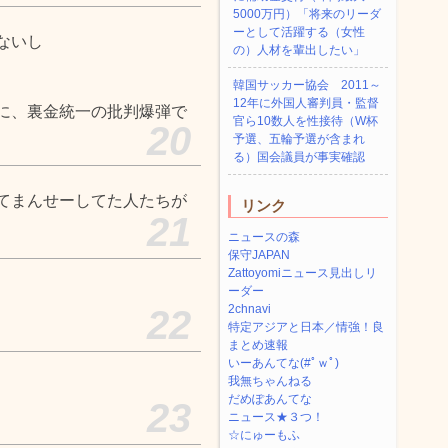
5000万円）「将来のリーダ
ーとして活躍する（女性
ないし
の）人材を輩出したい」
韓国サッカー協会 2011～
12年に外国人審判員・監督
に、裏金統一の批判爆弾で
官ら10数人を性接待（W杯
20
予選、五輪予選が含まれ
る）国会議員が事実確認
てまんせーしてた人たちが
リンク
21
ニュースの森
保守JAPAN
Zattoyomiニュース見出しリ
ーダー
2chnavi
22
特定アジアと日本／情強！良
まとめ速報
いーあんてな(#ﾟｗﾟ)
我無ちゃんねる
だめぽあんてな
23
ニュース★３つ！
☆にゅーもふ