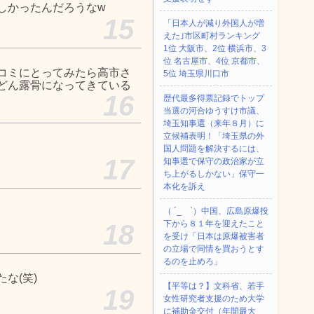
しかったんだろうなw
15
「日本人が減り外国人が増
えた｣市区町村ランキング
1位 大阪市、2位 横浜市、3
位 名古屋市、4位 京都市、
コミにとってみたら高市さ
5位 埼玉県川口市
どん露骨になってきている
16
歴代最多得票記録でトップ
当選の河合ゆうすけ市議、
埼玉知事選（来年８月）に
立候補表明！「埼玉県の外
国人問題を解決するには、
17
知事選で保守の政治家が立
ち上がるしかない」保守一
本化を訴え
（ ´_ゝ`）中国、広島原爆投
下から８１年を迎えたこと
18
を受け「日本は原爆被害者
の立場で同情を買おうとす
るのを止めろ」
な(笑)
【平等は？】文科省、若手
19
女性研究者支援のため大学
に補助金交付（年間最大