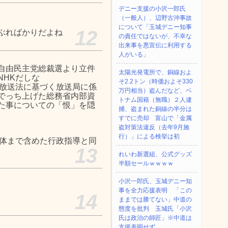
デニー支援の小沢一郎氏
（一般人）、辺野古沖事故
について「玉城デニー知事
12
ぶればかりだよね
の責任ではないが、不幸な
出来事を悪宣伝に利用する
人がいる」
自由民主党総裁選より立件
太陽光発電所で、銅線およ
NHKだしな
そ2.2トン（時価およそ330
の放送法に基づく放送局に係
万円相当）盗んだなど、ベ
でっち上げた総務省内部資
トナム国籍（無職）２人逮
た事についての「恨」を隠
捕、盗まれた銅線の半分は
すでに売却 富山で「金属
盗対策法違反（去年9月施
行）」による検挙は初
解体まで含めた行政指導と同
13
れいわ新選組、公式グッズ
半額セールｗｗｗｗ
小沢一郎氏、玉城デニー知
事を全力応援表明 「この
14
ままでは勝てない」中道の
態度を批判 玉城氏「小沢
氏は政治の師匠」※中道は
支援表明せず