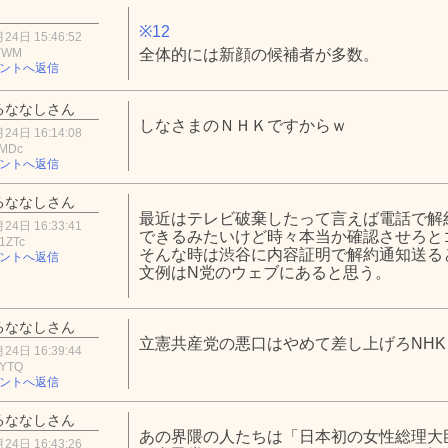
※12
24日 15:46:52
2YWM
全体的には新顔の候補者が多数。
ントへ返信
るななしさん
しなさまのＮＨＫですからｗ
24日 16:14:08
0MDc
ントへ返信
るななしさん
最近はテレビ破棄したって言えば電話で解
24日 16:33:41
できるみたいけど時々本当か確認させろと
1ZTc
そんな時は渋谷に内容証明で解約通知送る
ントへ返信
文例はN党のウェブにあると思う。
るななしさん
立憲共産党の悪口はやめて差し上げろNHK
24日 16:39:44
3YTQ
ントへ返信
るななしさん
あの界隈の人たちは「日本初の女性総理大
24日 16:43:26