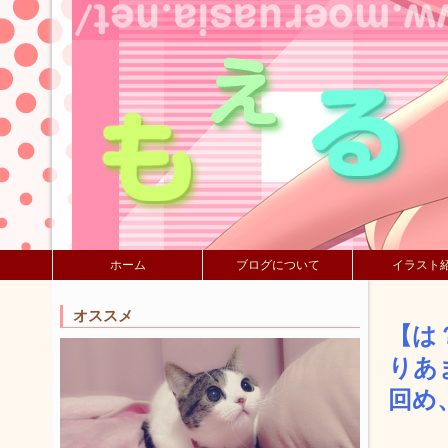
ホーム
ブログについて
イラスト
オススメ
【は
りあ
回め