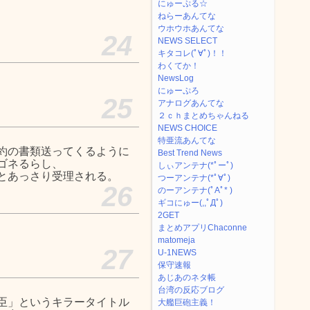
にゅーぷる☆
ねらーあんてな
ウホウホあんてな
24
NEWS SELECT
キタコレ(ﾟ∀ﾟ)！！
わくてか！
NewsLog
にゅーぷろ
25
アナログあんてな
２ｃｈまとめちゃんねる
NEWS CHOICE
特亜流あんてな
約の書類送ってくるように
Best Trend News
ゴネるらし、
しぃアンテナ(*ﾟーﾟ)
とあっさり受理される。
つーアンテナ(*ﾟ∀ﾟ)
26
のーアンテナ(ﾟAﾟ* )
ギコにゅー(,,ﾟДﾟ)
2GET
まとめアプリChaconne
matomeja
27
U-1NEWS
保守速報
あじあのネタ帳
台湾の反応ブログ
臣」というキラータイトル
大艦巨砲主義！