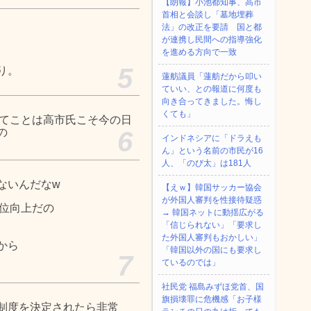
【朗報】小池都知事、高市
首相と会談し「墓地埋葬
法」の改正を要請 国と都
が連携し民間への指導強化
を進める方向で一致
5
り。
蓮舫議員「蓮舫だから叩い
ていい、との報道に何度も
向き合ってきました。悔し
くても」
ってことは高市氏こそ今の日
の
6
インドネシアに「ドラえも
ん」という名前の市民が16
人、「のび太」は181人
ないんだなw
【えｗ】韓国サッカー協会
が外国人審判を性接待疑惑
地位向上だの
→ 韓国ネットに動揺広がる
「信じられない」「要求し
た外国人審判もおかしい」
から
「韓国以外の国にも要求し
7
ているのでは」
社民党 福島みずほ党首、国
旗損壊罪に危機感「お子様
制度を決定されたら非常