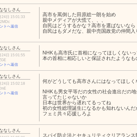
ななしさん
高市を罵倒した田原総一朗を始め
24日 15:01:33
親中メディアが大慌て、、、
E2MDc
自民はどうするかな？高市を選ばないなら
ントへ返信
自民はもダメだな、親中売国政党の仲間入
ななしさん
NHKも高市氏に首相になってほしくない
24日 15:01:55
本の首相に相応しいと保証されたようなも
ZGE
ントへ返信
ななしさん
何がどうしても高市さんにはなってほしく
24日 15:02:18
ZmE
NHKも男女平等だの女性の社会進出だの
ントへ返信
言ってたじゃないか
日本は世界から遅れてるってね
初の女性総理誕生になるかも知れないんだ
フェミ共々応援しろよ
ななしさん
スパイ防止法とセキュリティクリアランス