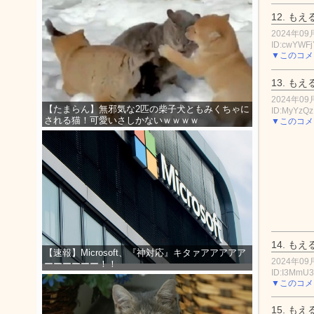
12.
もえ
2024年09月
ID:cwYWFj
▼このコメ
13.
もえ
2024年09月
【たまらん】無邪気な2匹の柴子犬ともみくちゃに
ID:MyYzQ
される猫！可愛いさしかないｗｗｗｗ
▼このコメ
14.
もえ
【速報】Microsoft、『神対応』キタァアアアアア
2024年09月
ーーーーーー！！
ID:I3MmU
▼このコメ
15.
もえ