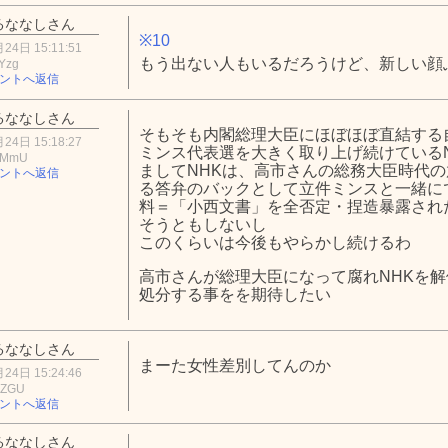
るななしさん
※10
24日 15:11:51
もう出ない人もいるだろうけど、新しい顔
Yzg
ントへ返信
るななしさん
そもそも内閣総理大臣にほぼほぼ直結する
24日 15:18:27
ミンス代表選を大きく取り上げ続けている
zMmU
ましてNHKは、高市さんの総務大臣時代
ントへ返信
る答弁のバックとして立件ミンスと一緒に
料＝「小西文書」を全否定・捏造暴露され
そうともしないし
このくらいは今後もやらかし続けるわ
高市さんが総理大臣になって腐れNHKを
処分する事をを期待したい
るななしさん
まーた女性差別してんのか
24日 15:24:46
3ZGU
ントへ返信
るななしさん