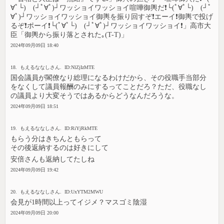
∀ﾟ└) (┘ﾟ∀ﾟ)┘ワッショイワッショイ喧嘩御輿だ❗└(ﾟ∀ﾟ└) (┘ﾟ
∀ﾟ)┘ワッショイワッショイ御輿を振り回すぞ❗エーイ❗御輿で投げ
るぞ❗ポーイ❗└(ﾟ∀ﾟ└) (┘ﾟ∀ﾟ)┘ワッショイワッショイ❗」高市大
臣「御輿から振り落とされた｡(T-T)」
2024年09月09日 18:40
18. もえるななしさん. ID:NlZjIzMTE
国会議員が閣僚なり総理になるわけだから、その役職手当部分
をなくして議員報酬のみにするってことだろ？ただ、役職なし
の議員より大変そうではあるからどうなんだろうな。
2024年09月09日 18:51
19. もえるななしさん. ID:RiYjRkMTE
もらう分はきちんともらって
その後返納するのは好きにして
安倍さんも返納してたしね
2024年09月09日 19:42
20. もえるななしさん. ID:UxYTM2MWU
会見が1時間以上ってイジメ？マスゴミ陰湿
2024年09月09日 20:00