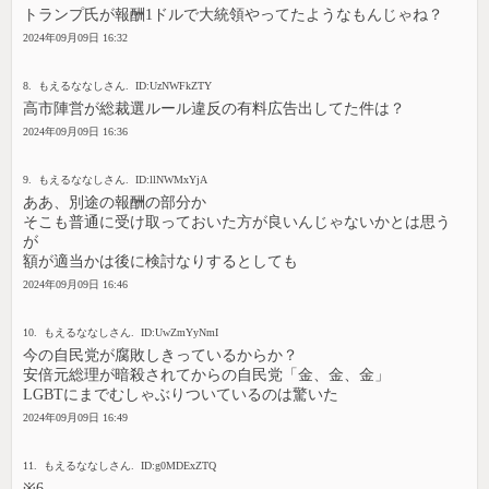
トランプ氏が報酬1ドルで大統領やってたようなもんじゃね？
2024年09月09日 16:32
8. もえるななしさん. ID:UzNWFkZTY
高市陣営が総裁選ルール違反の有料広告出してた件は？
2024年09月09日 16:36
9. もえるななしさん. ID:llNWMxYjA
ああ、別途の報酬の部分か
そこも普通に受け取っておいた方が良いんじゃないかとは思う
が
額が適当かは後に検討なりするとしても
2024年09月09日 16:46
10. もえるななしさん. ID:UwZmYyNmI
今の自民党が腐敗しきっているからか？
安倍元総理が暗殺されてからの自民党「金、金、金」
LGBTにまでむしゃぶりついているのは驚いた
2024年09月09日 16:49
11. もえるななしさん. ID:g0MDExZTQ
※6