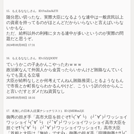
15. もえるななしさん. ID:FmZmJkZTI
随分思い切ったな。実際大臣になるような連中は一般庶民以上
の資産を持ってるのがほとんどだからいらないと言えばいらな
いかもな。
ただ、給料以外の利権にタカる連中が多いというのが実際の問
題だと思うぞ。
2024年09月09日 17:31
16. もえるななしさん. ID:c5ZjQ3ODY
ていうかこの子あかんこやったわｗｗｗ
政治家なんて外国人から金貰ったらいかんけど賄賂なんていく
らでも貰える立場
大臣が給料なしとか何考えてんねん賄賂推奨しとるようなもん
で市長とか町長ならわかるんやけど、こういう訳の分からんこ
と言いだすとダメだね資質なし
2024年09月09日 18:16
17. 名無しの日本人(左翼ナショナリスト). ID:JjMDBmZjE
御輿の担ぎ手「高市大臣を担ぐぞ❗└(ﾟ∀ﾟ└) (┘ﾟ∀ﾟ)┘ワッショイ
ワッショイ└(ﾟ∀ﾟ└) (┘ﾟ∀ﾟ)┘ワッショイワッショイ高市大臣を
担ぐぞ❗└(ﾟ∀ﾟ└) (┘ﾟ∀ﾟ)┘ワッショイワッショイ❗」高市大臣
「首相と大臣は『無給』です👍」御輿の担ぎ手「喧嘩御輿だ❗└(ﾟ