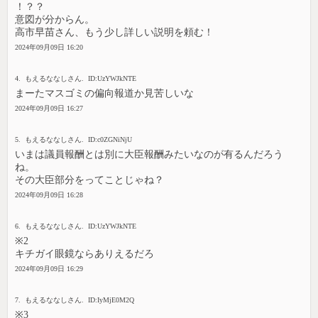
！？？
意図が分からん。
高市早苗さん、もう少し詳しい説明を頼む！
2024年09月09日 16:20
4. もえるななしさん. ID:UzYWJkNTE
まーたマスゴミの偏向報道か見苦しいな
2024年09月09日 16:27
5. もえるななしさん. ID:c0ZGNiNjU
いまは議員報酬とは別に大臣報酬みたいなのが有るんだろう
ね。
その大臣部分をってことじゃね？
2024年09月09日 16:28
6. もえるななしさん. ID:UzYWJkNTE
※2
キチガイ眼鏡ならありえるだろ
2024年09月09日 16:29
7. もえるななしさん. ID:IyMjE0M2Q
※3