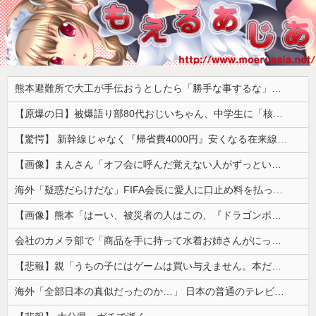
熊本避難所で大工が手伝おうとしたら「勝手な事するな」と行政側に止められた！との証言、内容があまりに胡散臭すぎた結果……
【原爆の日】被爆語り部80代おじいちゃん、中学生に「核を持たないで日本を守れますか？」「日本も原爆を持たないと負ける！」と言われ絶句 ………
【驚愕】 新幹線じゃなく『帰省費4000円』安くなる在来線で帰省した結果ｗｗｗｗｗ
【画像】まんさん「オフ会に呼んだ覚えない人がずっといたので晒すわ」（パシャ）
海外「疑惑だらけだな」FIFA会長に愛人に口止め料を払っていた疑惑（海外の反応）
【画像】熊本「はーい、被災者の人はこの、『ドラゴンボールの家』みたいな奴の中で過ごしてねー」
会社のカメラ部で「商品を手に持って水着お姉さんがにっこり」を撮影、だがお姉さんは素人アルバイトで親バレした結果……
【悲報】親「うちの子にはゲームは買い与えません。本だけで十分」→結果ｗｗｗ
海外「全部日本の真似だったのか…」 日本の普通のテレビ番組が最新SNSの数十年先を行っていたと話題に