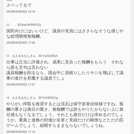
スベってるで
2024年09月09日 16:54
12. . ID:RmOWM4Y2Q
国民向けにはいいけど、議員や党員にはささらなそうな感じや
な総理閣僚無報酬。
2024年09月09日 17:06
13. もえるななしさん. ID:VmN2IzNjA
仕事は正当に評価され、成果に見合った報酬をもらう それな
ら誰も文句は言わない
議員報酬を削るなら、国会中に居眠りしたりヤジを飛ばして議
事の進行を邪魔する議員でしょ
2024年09月09日 17:07
14. もえるななしさん. ID:YyODNjYjg
やりがい搾取を推奨するとは流石は保守派筆頭候補ですね。報
酬の重さは責任の重さ。無報酬では誰もやりたがらない上に責
任感もなくなるでしょう。それとも責任だけは求めるのでしょ
うか。重責と激務の対価が名誉と実績だけの閣僚などただの罰
ゲームでしょう。組閣すらままならないでしょうね。
2024年09月09日 17:19