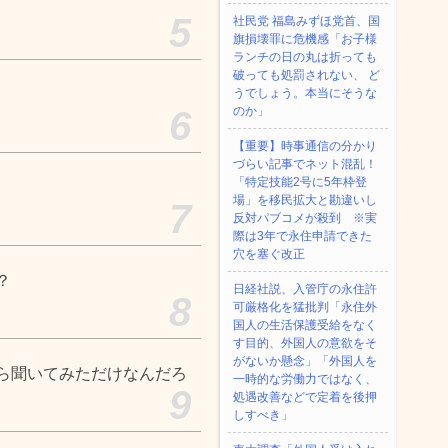
5
社民党 福島みずほ党首、国
旗損壊罪に危機感「お子様
ランチの日の丸は折っても
破っても処罰されない、 ど
うでしょう。本当にそうな
6
のか」
【重要】時事通信の分かり
づらい記事でネット混乱！
「特定技能2号に5年枠登
場」を移民拡大と勘違いし
7
反対パブコメが殺到 ※実
際は3年で永住申請できた
穴を塞ぐ改正
？
日経社説、入管庁の永住許
8
可厳格化を猛批判「永住外
国人の生活保護受給をなく
す目的、外国人の意欲をそ
がないか懸念」「外国人を
ら聞いてみただけなんだろ
一時的な労働力ではなく、
9
処遇改善などで定着を後押
しすべき」