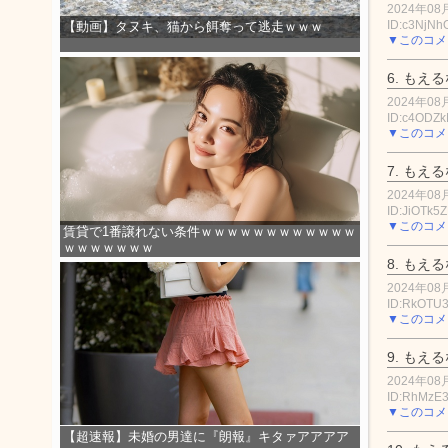
2024年08月
ID:c3NjNh
【動画】タヌキ、猫から餌奪って逃走ｗｗｗ
▼このコメ
6.
もえる
2024年08月
ID:c4ODZ
▼このコメ
7.
もえる
2024年08月
ID:JiOTk5
▼このコメ
賃貸で1番譲れない条件ｗｗｗｗｗｗｗｗｗｗｗｗ
ｗｗｗｗｗｗｗ
8.
もえる
2024年08月
ID:RkOTU
▼このコメ
9.
もえる
2024年08月
ID:RhMzE
▼このコメ
【超速報】未婚の男達に『朗報』キタァアアアア