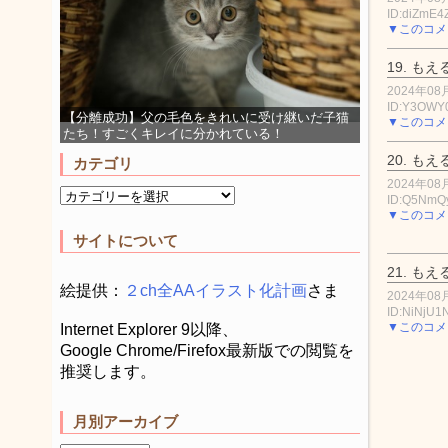
ID:diZmE4
▼このコメ
19.
もえ
2024年08月
ID:Y3OWY
【分離成功】父の毛色をきれいに受け継いだ子猫
▼このコメ
たち！すごくキレイに分かれている！
20.
もえ
カテゴリ
2024年08月
ID:Q5NmQ
▼このコメ
サイトについて
21.
もえ
絵提供：
２ch全AAイラスト化計画
さま
2024年08月
ID:NiNjU1
▼このコメ
Internet Explorer 9以降、
Google Chrome/Firefox最新版での閲覧を
推奨します。
月別アーカイブ