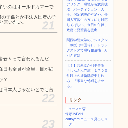
アリング・現地から意見聴
多いのはオールドカマーで
取「パーティション、人
手、宿泊施設の不足や、外
者の子孫とか不法入国者の子
国人実習生の方々にも対応
21
だと言いたい。
してほしい」今日の午後、
政府に要望書を提出
関西学院大学のアシスタン
ト教授（中国籍）、ドラッ
グストアで現行犯逮捕 万
引き容疑
者云々って言われるんだ
【！】共産党が刑事告訴
在日も全員が全員、目が細
「しんぶん赤旗」１７００
件以上の虚偽購読申し込
か？
み 「厳重な処罰を求め
る」
は日本人じゃないとでも言
22
リンク
ニュースの森
保守JAPAN
Zattoyomiニュース見出しリ
23
ーダー