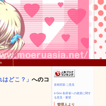
ok
れはどこ？」
へのコ
首相官邸 ご意見
e-Gov 各府省への政策に関す
る意見・要望
管理人より