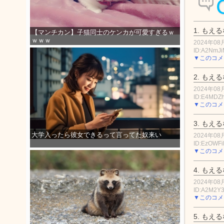
1.
もえる
【マンチカン】子猫同士のケンカが可愛すぎるｗ
ｗｗｗ
2024年08月
ID:A2NmJ
▼このコメ
2.
もえる
2024年08月
ID:E4MDZ
▼このコメ
3.
もえる
大学入ったら彼女できるって言ってた奴来い
2024年08月
ID:EzOWF
▼このコメ
4.
もえる
2024年08月
ID:A2M2Y3
▼このコメ
5.
もえる