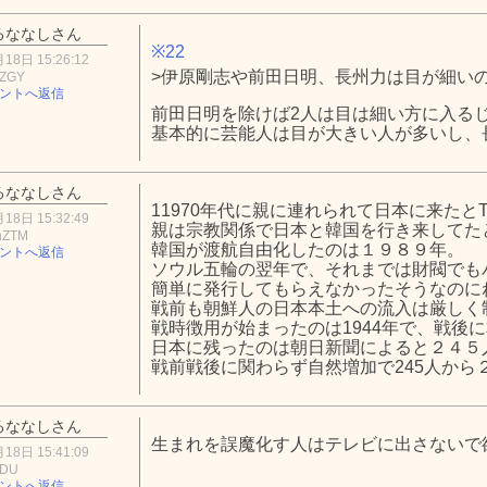
るななしさん
※22
18日 15:26:12
>伊原剛志や前田日明、長州力は目が細い
4ZGY
ントへ返信
前田日明を除けば2人は目は細い方に入る
基本的に芸能人は目が大きい人が多いし、
るななしさん
11970年代に親に連れられて日本に来たと
18日 15:32:49
親は宗教関係で日本と韓国を行き来してた
hZTM
韓国が渡航自由化したのは１９８９年。
ントへ返信
ソウル五輪の翌年で、それまでは財閥でも
簡単に発行してもらえなかったそうなのに
戦前も朝鮮人の日本本土への流入は厳しく
戦時徴用が始まったのは1944年で、戦後
日本に残ったのは朝日新聞によると２４５
戦前戦後に関わらず自然増加で245人から
るななしさん
生まれを誤魔化す人はテレビに出さないで
18日 15:41:09
MDU
ントへ返信