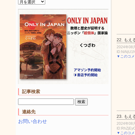
22.
もえ
2024年08月
ID:NiNjU1
▼このコメ
記事検索
連絡先
23.
もえ
お問い合わせ
2024年08月
ID:RhZjEy
▼このコメ