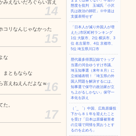
ままでは勝てない」中道の
かみえないだろぐらい言え
態度を批判 玉城氏「小沢
14
氏は政治の師匠」※中道は
支援表明せず
「日本人が減り外国人が増
ホコリなんじゃなかった
えた｣市区町村ランキング
15
1位 大阪市、2位 横浜市、3
位 名古屋市、4位 京都市、
5位 埼玉県川口市
よな
歴代最多得票記録でトップ
当選の河合ゆうすけ市議、
埼玉知事選（来年８月）に
、まともならな
立候補表明！「埼玉県の外
国人問題を解決するには、
16
ら言えねえんだよなｗ
知事選で保守の政治家が立
ち上がるしかない」保守一
本化を訴え
てた。
（ ´_ゝ`）中国、広島原爆投
17
下から８１年を迎えたこと
を受け「日本は原爆被害者
の立場で同情を買おうとす
るのを止めろ」