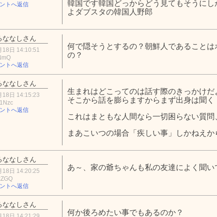
韓国です韓国どっからどう見てもそうにし
ントへ返信
よダブスタの韓国人野郎
るななしさん
何で隠そうとするの？朝鮮人であることは
18日 14:10:51
の？
3NmQ
ントへ返信
るななしさん
生まれはどこってのは話す際のきっかけだ
18日 14:15:23
そこから話を膨らますからまず出身は聞く
1Nzc
ントへ返信
これはまともな人間なら一切困らない質問
まあこいつの場合「疾しい事」しかねえか
るななしさん
あ～、家の爺ちゃんも私の友達によく聞い
18日 14:20:25
xZGQ
ントへ返信
るななしさん
何か後ろめたい事でもあるのか？
18日 14:21:29