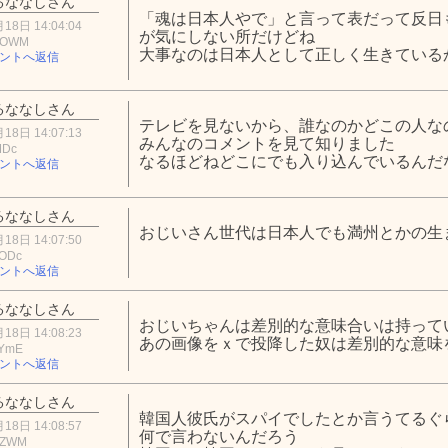
るななしさん
「魂は日本人やで」と言って表だって反日
18日 14:04:04
が気にしない所だけどね
mOWM
大事なのは日本人として正しく生きている
ントへ返信
るななしさん
テレビを見ないから、誰なのかどこの人な
18日 14:07:13
みんなのコメントを見て知りました
MDc
なるほどねどこにでも入り込んでいるんだ
ントへ返信
るななしさん
おじいさん世代は日本人でも満州とかの生
18日 14:07:50
mODc
ントへ返信
るななしさん
おじいちゃんは差別的な意味合いは持って
18日 14:08:23
あの画像をｘで投降した奴は差別的な意味
hYmE
ントへ返信
るななしさん
韓国人彼氏がスパイでしたとか言うてるぐ
18日 14:08:57
何で言わないんだろう
mZWM