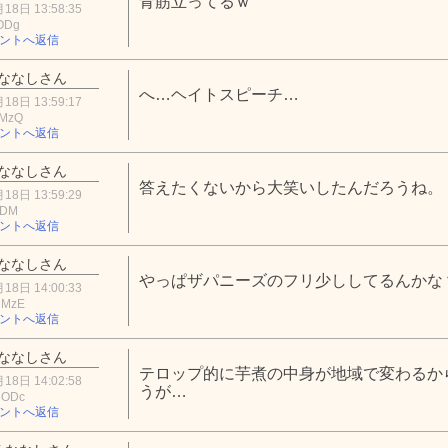
青筋立ってるｗ
18日 13:58:35
ODg
ントへ返信
ななしさん
へ…ヘイトスピーチ…
18日 13:59:17
kMzQ
ントへ返信
ななしさん
答えたくないから大笑いしたんだろうね。
18日 13:59:29
ZDM
ントへ返信
ななしさん
やっぱザパニーズのフリ少ししてるんかな
18日 14:00:33
3MzE
ントへ返信
ななしさん
テロップ的に芋煮の中身が地域で変わるか
18日 14:02:58
うが…
3ODc
ントへ返信