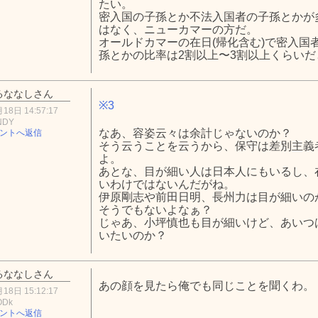
たい。
密入国の子孫とか不法入国者の子孫とかが
はなく、ニューカマーの方だ。
オールドカマーの在日(帰化含む)で密入国
孫とかの比率は2割以上〜3割以上くらい
るななしさん
※3
18日 14:57:17
NDY
なあ、容姿云々は余計じゃないのか？
ントへ返信
そう云うことを云うから、保守は差別主義
よ。
あとな、目が細い人は日本人にもいるし、
いわけではないんだがね。
伊原剛志や前田日明、長州力は目が細いの
そうでもないよなぁ？
じゃあ、小坪慎也も目が細いけど、あいつ
いたいのか？
るななしさん
あの顔を見たら俺でも同じことを聞くわ。
18日 15:12:17
ODk
ントへ返信