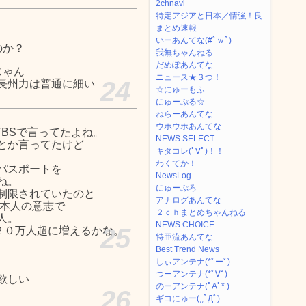
2chnavi
特定アジアと日本／情強！良
まとめ速報
いーあんてな(#ﾟｗﾟ)
のか？
我無ちゃんねる
だめぽあんてな
じゃん
ニュース★３つ！
24
長州力は普通に細い
☆にゅーもふ
にゅーぷる☆
ねらーあんてな
ウホウホあんてな
TBSで言ってたよね。
NEWS SELECT
とか言ってたけど
キタコレ(ﾟ∀ﾟ)！！
わくてか！
パスポートを
NewsLog
ね。
にゅーぷろ
制限されていたのと
アナログあんてな
に本人の意志で
２ｃｈまとめちゃんねる
人。
NEWS CHOICE
25
２０万人超に増えるかな。
特亜流あんてな
Best Trend News
しぃアンテナ(*ﾟーﾟ)
つーアンテナ(*ﾟ∀ﾟ)
欲しい
のーアンテナ(ﾟAﾟ* )
26
ギコにゅー(,,ﾟДﾟ)