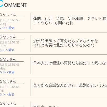
C
OMMENT
ななしさん
蓮舫、辻元、猿馬、NHK職員、各テレビ
18日 13:50:55
コイツら↑にも聞いたれ
iMDQ
ントへ返信
ななしさん
済州島出身って答えたらダメなのかな
18日 13:53:33
それとも実は北だったりするのかな
hZTM
ントへ返信
ななしさん
日本人には程遠い顔見たら誰だって気にな
18日 13:53:48
iMzg
ントへ返信
ななしさん
良くある会話なんだけど、差別だという人
18日 13:55:58
YjI
ントへ返信
ななしさん