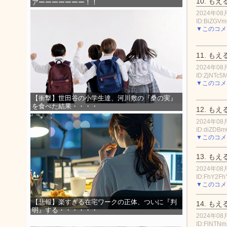
10.
もえ
アーーーーーーー！！
2024年08月
ID:BiZGV
▼このコメ
11.
もえ
2024年08月
ID:ZjNTc5
▼このコメ
【衝撃】世田谷の小学生達、河川敷の『桑の実』
を食べた結果・・・・
12.
もえ
2024年08月
ID:diZDB
▼このコメ
13.
もえ
2024年08月
ID:FhY2F
▼このコメ
【悲報】楽すぎる在宅ワークの正体、ついに『判
14.
もえ
明』する・・・・・・
2024年08月
ID:FlNTN