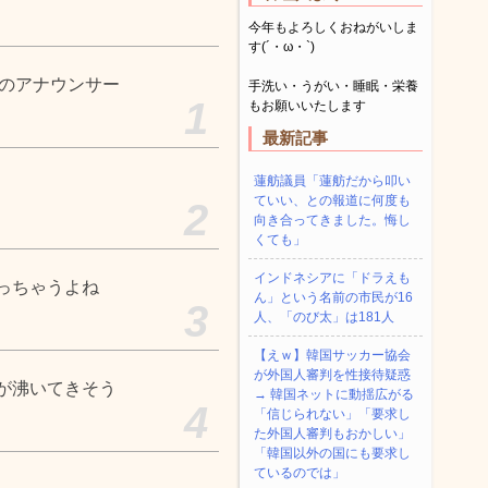
今年もよろしくおねがいしま
す(´・ω・`)
局のアナウンサー
手洗い・うがい・睡眠・栄養
1
もお願いいたします
最新記事
蓮舫議員「蓮舫だから叩い
ていい、との報道に何度も
2
向き合ってきました。悔し
くても」
インドネシアに「ドラえも
っちゃうよね
ん」という名前の市民が16
3
人、「のび太」は181人
【えｗ】韓国サッカー協会
が外国人審判を性接待疑惑
が沸いてきそう
→ 韓国ネットに動揺広がる
4
「信じられない」「要求し
た外国人審判もおかしい」
「韓国以外の国にも要求し
ているのでは」