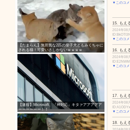
▼このコメ
15.
もえ
2024年08月
ID:BkOTI
▼このコメ
【たまらん】無邪気な2匹の柴子犬ともみくちゃに
16.
もえ
される猫！可愛いさしかないｗｗｗｗ
2024年08月
ID:E2NWM
▼このコメ
17.
もえ
2024年08月
【速報】Microsoft、『神対応』キタァアアアアア
ID:A1ODY
ーーーーーー！！
▼このコメ
18.
もえ
2024年08月