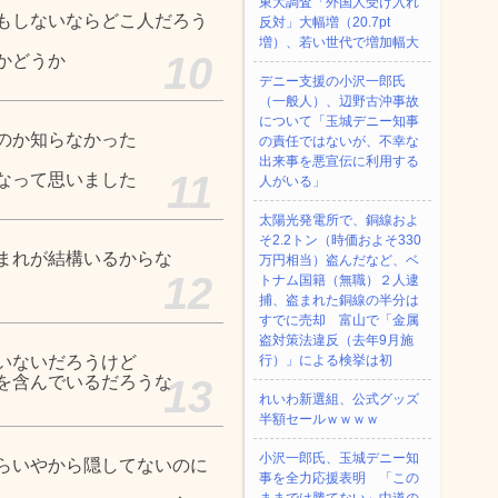
東大調査「外国人受け入れ
もしないならどこ人だろう
反対」大幅増（20.7pt
増）、若い世代で増加幅大
10
かどうか
デニー支援の小沢一郎氏
（一般人）、辺野古沖事故
について「玉城デニー知事
のか知らなかった
の責任ではないが、不幸な
出来事を悪宣伝に利用する
11
なって思いました
人がいる」
太陽光発電所で、銅線およ
そ2.2トン（時価およそ330
まれが結構いるからな
万円相当）盗んだなど、ベ
12
トナム国籍（無職）２人逮
捕、盗まれた銅線の半分は
すでに売却 富山で「金属
盗対策法違反（去年9月施
いないだろうけど
行）」による検挙は初
を含んでいるだろうな
13
れいわ新選組、公式グッズ
半額セールｗｗｗｗ
小沢一郎氏、玉城デニー知
らいやから隠してないのに
事を全力応援表明 「この