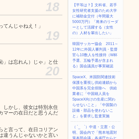
18
【平等は？】文科省、若手
女性研究者支援のため大学
に補助金交付（年間最大
5000万円）「将来のリーダ
ってんじゃねえ！」
ーとして活躍する（女性
19
の）人材を輩出したい」
韓国サッカー協会 2011～
12年に外国人審判員・監督
官ら10数人を性接待（W杯
予選、五輪予選が含まれ
恥」は忘れん）じゃ」と仕
る）国会議員が事実確認
20
SpaceX、米国防関連技術
保護を重視し供給連鎖から
中国系を完全排除へ 供給
業者に「中国籍人員を
SpaceX向けの生産に関わ
らせないこと」「中国製の
、しかし、彼女は特別永住
設備・部品を使わないこ
カマーの在日だと思うんだ
と」を要求し監査実施
（ ´_ゝ`）中道・立憲・公
らと言って、在日コリアン
明、国会内で「熊本地震対
は違うんじゃないかと言い
策本部会議」各省庁からヒ