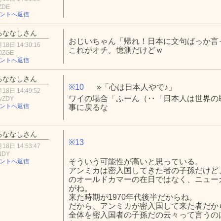
ZDE
ントへ返信
るななしさん
おじいちゃん「帰れ！日本に文句ばっか言
18日 14:30:16
これがオチ。憶測だけどｗ
0ZGE
ントへ返信
るななしさん
※10
»「心は日本人やで♪」
18日 14:49:52
ワイの場合「ふーん（‥「日本人は世界の
yZDY
ントへ返信
事に戻るな
るななしさん
※13
18日 14:53:47
NDY
そういう可能性が高いと思っている。
ントへ返信
アンミカは密入国してきた者の子孫だけど
のオールドカマーの在日ではなく、ニュー
がね。
来た時期が1970年代後半だからね。
だから、アンミカが密入国して来た者だか
全体を密入国者の子孫だの云々って言うの