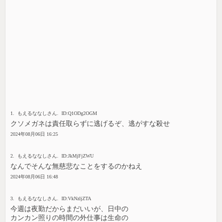
1. もえるななしさん. ID:Q1ODg2OGM
クソメガネは責任取らずに逃げるぞ、逃がすな殺せ
2024年08月06日 16:25
2. もえるななしさん. ID:JkMjFjZWU
なんでそんな無慈悲なことをするのかねえ
2024年08月06日 16:48
3. もえるななしさん. ID:VkNzljZTA
今週は夜勤だからまだいいが、日中の
カンカン照りの時間の外仕事は生命の