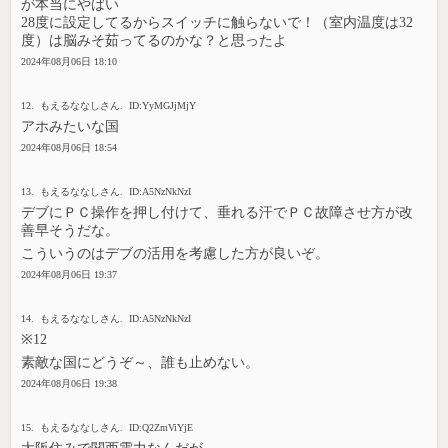
が本当にやばい
28度に設定してるからスイッチに触らないで！（室内温度は32
度）は脳みそ茹ってるのかな？と思ったよ
2024年08月06日 18:10
12. もえるななしさん. ID:YyMGJjMjY
アホみたいな国
2024年08月06日 18:54
13. もえるななしさん. ID:A5NzNkNzI
デブにＰＣ操作を押し付けて、垂れる汗でＰＣ故障させ方が改
善早そうだな。
こういうのはデブの活用を考慮した方が良いぞ。
2024年08月06日 19:37
14. もえるななしさん. ID:A5NzNkNzI
※12
素敵な国にどうぞ～、誰も止めない。
2024年08月06日 19:38
15. もえるななしさん. ID:Q2ZmViYjE