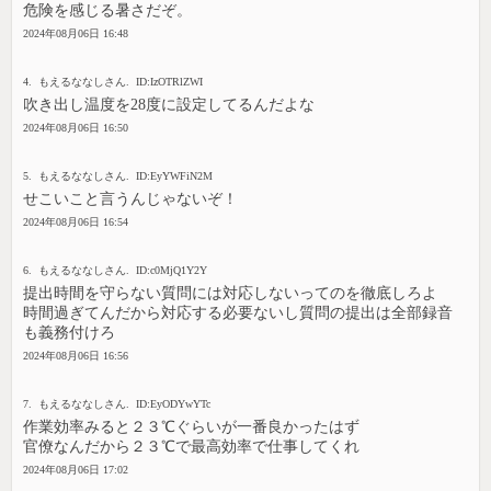
危険を感じる暑さだぞ。
2024年08月06日 16:48
4. もえるななしさん. ID:IzOTRlZWI
吹き出し温度を28度に設定してるんだよな
2024年08月06日 16:50
5. もえるななしさん. ID:EyYWFiN2M
せこいこと言うんじゃないぞ！
2024年08月06日 16:54
6. もえるななしさん. ID:c0MjQ1Y2Y
提出時間を守らない質問には対応しないってのを徹底しろよ
時間過ぎてんだから対応する必要ないし質問の提出は全部録音
も義務付けろ
2024年08月06日 16:56
7. もえるななしさん. ID:EyODYwYTc
作業効率みると２３℃ぐらいが一番良かったはず
官僚なんだから２３℃で最高効率で仕事してくれ
2024年08月06日 17:02