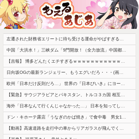
左遷された財務省エリートに待ち受ける運命がやばすぎる！と話題に、経歴自体はとんでもないものだが……
中国「大洪水！」三峡ダム「9門開放！（全力放流」中国都市「三峡沿線の道路水没」中国政府「高速道路封鎖！」中国ダム「緊急放流に合わせて開門（土砂崩れ発生」→
【吉報】 博多どんたくエチすぎるｗｗｗｗｗｗｗｗｗｗｗｗｗｗｗ
日向坂OGの最新ランジェリー、もうエグいだろ・・・(画像どーん)
欧州「日本だけ反則だろ…」 世界の『日本びいき』にヨーロッパ全土から不満の声
【緊急】サウジアラビアとパキスタン、トルコ３カ国 相互防衛協定締結
海外「日本なんて行くんじゃなかった…」 日本を知ってしまったディズニー信者、帰国後『本家』に失望する事態に
ドン・キホーテ露店「うなぎのかば焼き」で食中毒 男女14人が発熱や腹痛など訴え…サルモネラ属の菌検出
【動画】高速道路を走行中の車からリアガラスが飛んでくる事故(ﾟoﾟ)