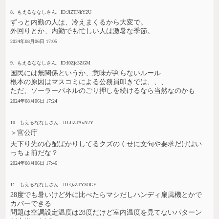
8. もえるななしさん. ID:JiZTNkY2U
ずっと内勤の人は、冷えまくるから大変で。
外回りとか、内勤でも忙しい人は激暑な季節。
2024年08月06日 17:05
9. もえるななしさん. ID:I0Zjc3ZGM
国民には無関係というか、意味が判らないルール
根本の原因はマスコミによる公務員叩きでは、、、
ただ、ソーラーパネルのごり押しを続けるなら当然なのかも
2024年08月06日 17:24
10. もえるななしさん. ID:JlZTAxN2Y
＞官公庁
天下り先の心配ばかりしてるクズのくせに文句や要求だけはい
っちょ前だな？
2024年08月06日 17:46
11. もえるななしさん. ID:QzZTY3OGE
28度でも暑いけど外に比べたらマシだしハンディ扇風機とかで
カバーできる
問題は空調設定温度は28度だけど室内温度を見てないパターン