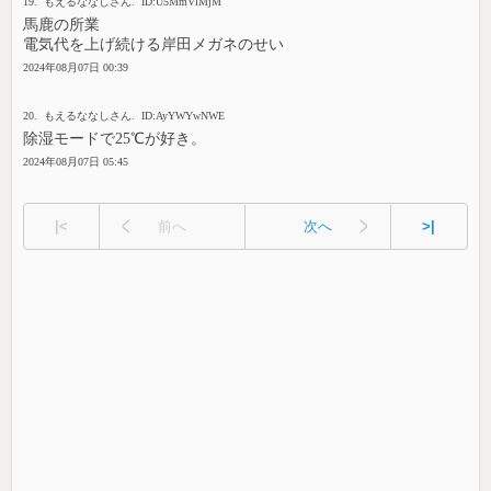
19. もえるななしさん. ID:U5MmVlMjM
馬鹿の所業
電気代を上げ続ける岸田メガネのせい
2024年08月07日 00:39
20. もえるななしさん. ID:AyYWYwNWE
除湿モードで25℃が好き。
2024年08月07日 05:45
|<
前へ
次へ
>|