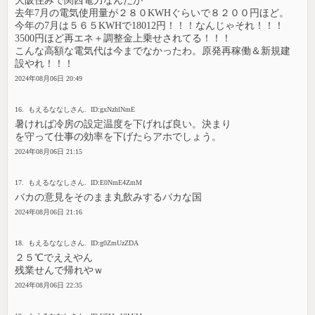
大阪住みで関西電力なんだが
去年7月の電気使用量が２８０KWHぐらいで８２００円ほど。
今年の7月は５６５KWHで18012円！！！なんじゃそれ！！！
3500円ほど再エネ＋調整金上乗せされてる！！！
こんな高額な電気代は今までなかったわ。原発再稼働＆新規建
設やれ！！！
2024年08月06日 20:49
16. もえるななしさん. ID:gxNzhlNmE
暑ければ冷房の設定温度を下げれば良い。決まり
を守って仕事の効率を下げたらアホでしょう。
2024年08月06日 21:15
17. もえるななしさん. ID:E0NmE4ZmM
バカの意見をそのまま丸飲みするバカな国
2024年08月06日 21:16
18. もえるななしさん. ID:g0ZmUzZDA
２５℃でええやん
残業せんで帰れやｗ
2024年08月06日 22:35