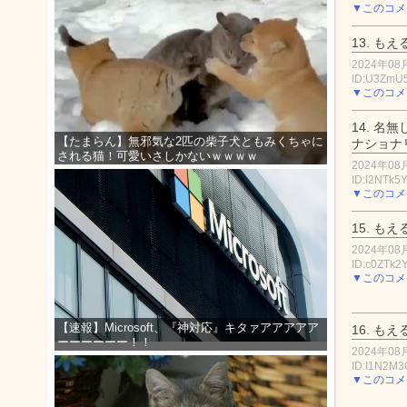
▼このコメ
13.
もえ
2024年08月
ID:U3ZmU
▼このコメ
14.
名無
【たまらん】無邪気な2匹の柴子犬ともみくちゃに
ナショナ
される猫！可愛いさしかないｗｗｗｗ
2024年08月
ID:I2NTk5
▼このコメ
15.
もえ
2024年08月
ID:c0ZTk2
▼このコメ
【速報】Microsoft、『神対応』キタァアアアアア
16.
もえ
ーーーーーー！！
2024年08月
ID:I1N2M
▼このコメ