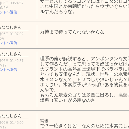
サービスしてるワゴン？にはトヨタのロゴ
06日 00:24:57
これ中国とか南朝鮮だったらウザいぐらい
hN2M
ルすんだろうな。
ントへ返信
るななしさん
万博まで待ってられないからな
06日 01:07:02
ZDA
ントへ返信
るななしさん
理系の俺が解説すると、アンポンタンな文
06日 01:42:37
して作るんだ！って思ってる奴ばっかだけ
xMzY
大プラントの高熱高圧環境下でバラバラに
ントへ返信
とっても安価なんだ。現状、世界一の水素
水Ｈ２Ｏなんて、Ｈ２つしか無いじゃん？
ホくさい。水素原子がいっぱいある物質を
んやで。
もちろん炭素のゴミは多量に出るし、高熱
燃料（安い）が必用なのさ
るななしさん
続き
06日 01:45:09
で？一応きくけど、なんのために水素にし
xMzY