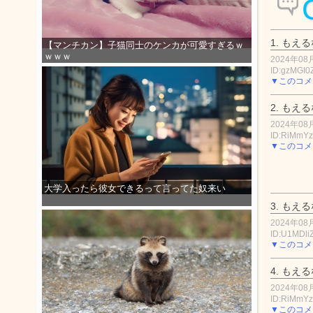
1.
もえる
【マンチカン】子猫同士のケンカが可愛すぎるｗ
ｗｗｗ
2024年08月
ID:gzMGI0
▼このコメ
2.
もえる
2024年08月
ID:RiMmY
▼このコメ
大学入ったら彼女できるって言ってた奴来い
3.
もえる
2024年08月
ID:U1MDli
▼このコメ
4.
もえる
2024年08月
ID:RiMmY
▼このコメ