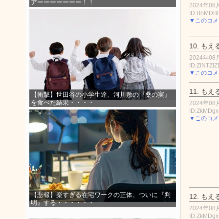
アーーーーーーー！！
2024年08月
ID:BhMDB
▼このコメ
10.
もえ
2024年08月
ID:ZlNTZl
▼このコメ
11.
もえ
【衝撃】世田谷の小学生達、河川敷の『桑の実』
を食べた結果・・・・
2024年08月
ID:ZkMDg
▼このコメ
【悲報】楽すぎる在宅ワークの正体、ついに『判
12.
もえ
明』する・・・・・・
2024年08月
ID:ZkMDg