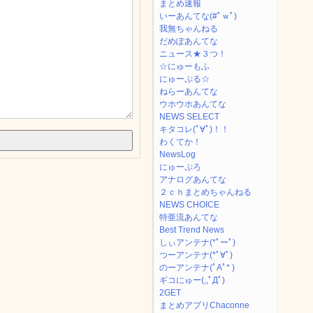
まとめ速報
いーあんてな(#ﾟｗﾟ)
我無ちゃんねる
だめぽあんてな
ニュース★３つ！
☆にゅーもふ
にゅーぷる☆
ねらーあんてな
ウホウホあんてな
NEWS SELECT
キタコレ(ﾟ∀ﾟ)！！
わくてか！
NewsLog
にゅーぷろ
アナログあんてな
２ｃｈまとめちゃんねる
NEWS CHOICE
特亜流あんてな
Best Trend News
しぃアンテナ(*ﾟーﾟ)
つーアンテナ(*ﾟ∀ﾟ)
のーアンテナ(ﾟAﾟ* )
ギコにゅー(,,ﾟДﾟ)
2GET
まとめアプリChaconne