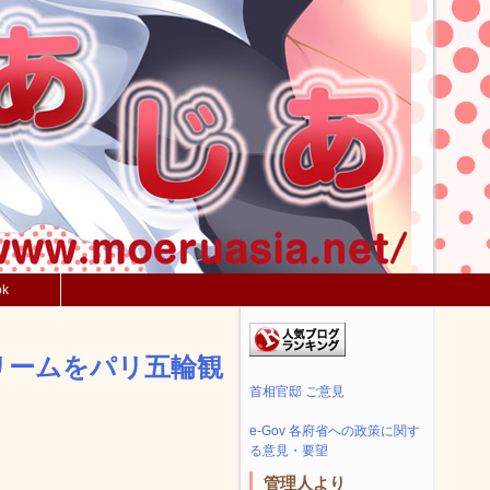
ok
リームをパリ五輪観
首相官邸 ご意見
e-Gov 各府省への政策に関す
る意見・要望
管理人より