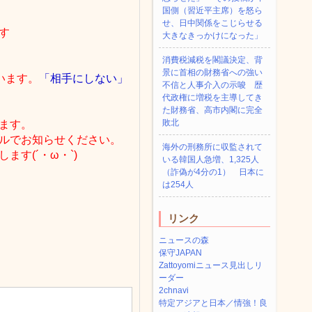
国側（習近平主席）を怒ら
せ、日中関係をこじらせる
す
大きなきっかけになった」
消費税減税を閣議決定、背
景に首相の財務省への強い
います。
「相手にしない」
不信と人事介入の示唆 歴
代政権に増税を主導してき
た財務省、高市内閣に完全
敗北
ます。
ルでお知らせください。
海外の刑務所に収監されて
す(´・ω・`)
いる韓国人急増、1,325人
（詐偽が4分の1） 日本に
は254人
リンク
ニュースの森
保守JAPAN
Zattoyomiニュース見出しリ
ーダー
2chnavi
特定アジアと日本／情強！良