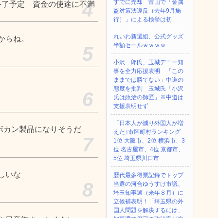
すでに売却 富山で「金属
4
ーを終了予定 資金の使途に不満
盗対策法違反（去年9月施
行）」による検挙は初
れいわ新選組、公式グッズ
からね。
半額セールｗｗｗｗ
5
小沢一郎氏、玉城デニー知
事を全力応援表明 「この
ままでは勝てない」中道の
態度を批判 玉城氏「小沢
6
氏は政治の師匠」※中道は
支援表明せず
「日本人が減り外国人が増
ボカン製品になりそうだ
えた｣市区町村ランキング
7
1位 大阪市、2位 横浜市、3
位 名古屋市、4位 京都市、
5位 埼玉県川口市
しいな
歴代最多得票記録でトップ
8
当選の河合ゆうすけ市議、
埼玉知事選（来年８月）に
立候補表明！「埼玉県の外
国人問題を解決するには、