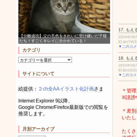
17.
もえ
【分離成功】父の毛色をきれいに受け継いだ子猫
2024年08月
たち！すごくキレイに分かれている！
ID:dmYWJ
▼このコメ
カテゴリ
18.
もえ
2024年08月
ID:BmOG
サイトについて
▼このコメ
絵提供：
２ch全AAイラスト化計画
さま
＊管理
※誹謗
Internet Explorer 9以降、
Google Chrome/Firefox最新版での閲覧を
＊差別
推奨します。
いたし
月別アーカイブ
たくさ