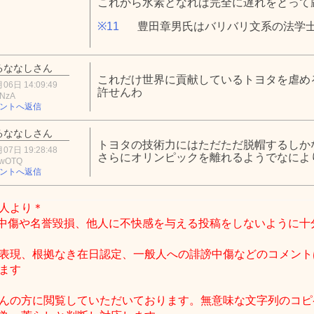
これから水素となれば完全に遅れをとって
※11
豊田章男氏はバリバリ文系の法学士
るななしさん
これだけ世界に貢献しているトヨタを虐め
06日 14:09:49
許せんわ
iNzA
ントへ返信
るななしさん
トヨタの技術力にはただただ脱帽するしか
07日 19:28:48
さらにオリンピックを離れるようでなによ
EwOTQ
ントへ返信
人より＊
中傷や名誉毀損、他人に不快感を与える投稿をしないように十
表現、根拠なき在日認定、一般人への誹謗中傷などのコメント
ます
んの方に閲覧していただいております。無意味な文字列のコピ