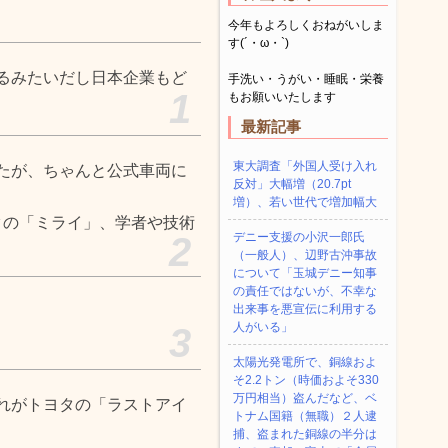
今年もよろしくおねがいしま
す(´・ω・`)
るみたいだし日本企業もど
手洗い・うがい・睡眠・栄養
1
もお願いいたします
最新記事
東大調査「外国人受け入れ
たが、ちゃんと公式車両に
反対」大幅増（20.7pt
増）、若い世代で増加幅大
トヨタの「ミライ」、学者や技術
2
デニー支援の小沢一郎氏
（一般人）、辺野古沖事故
について「玉城デニー知事
の責任ではないが、不幸な
出来事を悪宣伝に利用する
人がいる」
3
太陽光発電所で、銅線およ
そ2.2トン（時価およそ330
万円相当）盗んだなど、ベ
れがトヨタの「ラストアイ
トナム国籍（無職）２人逮
捕、盗まれた銅線の半分は