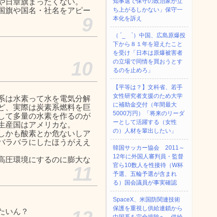
や日章旗まったくない。
知事選で保守の政治家が立
国旗や国名・社名をアピー
ち上がるしかない」保守一
9
本化を訴え
（ ´_ゝ`）中国、広島原爆投
下から８１年を迎えたこと
を受け「日本は原爆被害者
10
の立場で同情を買おうとす
るのを止めろ」
【平等は？】文科省、若手
女性研究者支援のため大学
系は水素って水を電気分解
に補助金交付（年間最大
ど、実際は炭素系燃料を巨
5000万円）「将来のリーダ
して多量の水素を作るのが
ーとして活躍する（女性
生産国はアメリカな。
の）人材を輩出したい」
しかも酸素とか危ないしア
バラバラにしたほうがええ
韓国サッカー協会 2011～
12年に外国人審判員・監督
高圧環境にするのに膨大な
官ら10数人を性接待（W杯
11
予選、五輪予選が含まれ
る）国会議員が事実確認
SpaceX、米国防関連技術
保護を重視し供給連鎖から
たいん？