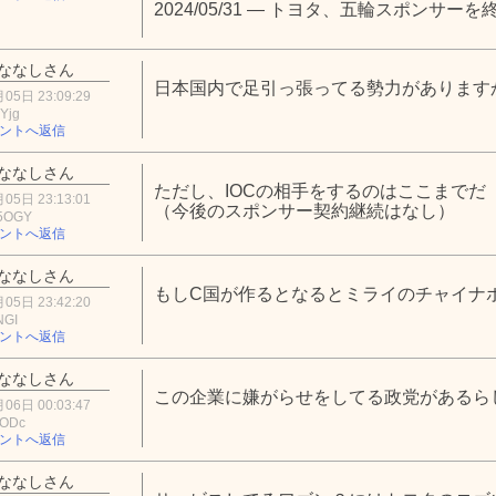
2024/05/31 — トヨタ、五輪スポンサ
ななしさん
日本国内で足引っ張ってる勢力があります
05日 23:09:29
Yjg
ントへ返信
ななしさん
ただし、IOCの相手をするのはここまでだ
05日 23:13:01
（今後のスポンサー契約継続はなし）
5OGY
ントへ返信
ななしさん
もしC国が作るとなるとミライのチャイナ
05日 23:42:20
NGI
ントへ返信
ななしさん
この企業に嫌がらせをしてる政党があるら
06日 00:03:47
zODc
ントへ返信
ななしさん