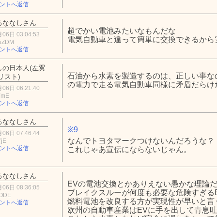
ントへ返信
るななしさん
超でかい電池みたいなもんだな
06日 03:04:53
電気自動車と違って簡単に交換できるから
5ZDM
ントへ返信
しの日本人(左翼
石油から水素を製造するのは、正しい事なのか
リスト)
の電力で走る電気自動車同様に矛盾だらけだね
06日 06:21:40
YmE
ントへ返信
るななしさん
※9
06日 07:46:44
なんでトヨタマークつけないんだろうな？
YjE
ントへ返信
これじゃあ宣伝にならないじゃん。
るななしさん
EVの電池交換とかありえない愚かな理論
06日 08:36:05
ブレイクスルーが何度も必要な危険すぎる
3ODE
燃料電池を改良する方が実現性が早いと言
ントへ返信
欧州の自動車産業はEVに手を出して青息