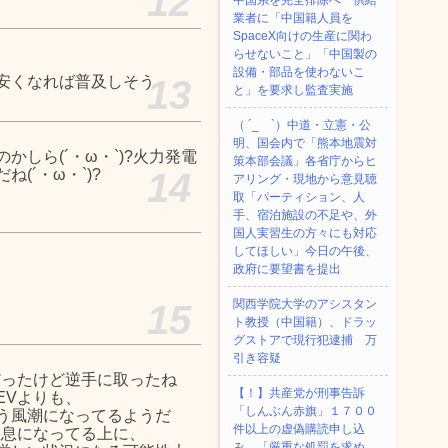
12
中国系を完全排除へ 供給
業者に「中国籍人員を
SpaceX向けの生産に関わ
らせないこと」「中国製の
設備・部品を使わないこ
安くなれば普及しそう
13
と」を要求し監査実施
（ ´_ゝ`）中道・立憲・公
明、国会内で「熊本地震対
しら(´・ω・`)?火力発電
策本部会議」各省庁からヒ
(´・ω・`)?
14
アリング・現地から意見聴
取「パーティション、人
手、宿泊施設の不足や、外
国人実習生の方々にも対応
してほしい」今日の午後、
政府に要望書を提出
関西学院大学のアシスタン
15
ト教授（中国籍）、ドラッ
グストアで現行犯逮捕 万
引き容疑
だったけど逆手に取ったね
【！】共産党が刑事告訴
EVよりも、
「しんぶん赤旗」１７００
う風潮になってるようだ
件以上の虚偽購読申し込
吐息になってる上に、
み 「厳重な処罰を求め