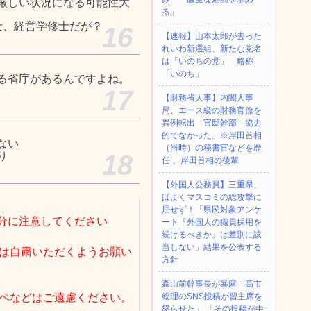
厳しい状況になる可能性大
る」
、経営学修士だが？
16
【速報】山本太郎が去った
れいわ新選組、新たな党名
は「いのちの党」 略称
「いのち」
る省庁があるんですよね。
17
【財務省人事】内閣人事
局、エース級の財務官僚を
異例転出 官邸幹部「協力
的でなかった」※岸田首相
ない
（当時）の秘書官などを歴
り
18
任 、岸田首相の後輩
【外国人公務員】三重県、
ぱよくマスコミの総攻撃に
屈せず！「県民対象アンケ
分に注意してください
ート『外国人の職員採用を
続けるべきか』は差別に該
当しない」結果を公表する
は自粛いただくようお願い
方針
森山前幹事長が暴露「高市
ペなどはご遠慮ください。
総理のSNS投稿が習主席を
怒らせた」 「その投稿が中