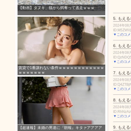
【動画】タヌキ、猫から餌奪って逃走ｗｗｗ
5.
もえる
2024年08月
ID:M5ZWVj
▼このコメ
6.
もえる
2024年08月
ID:QzNDQ
▼このコメ
賃貸で1番譲れない条件ｗｗｗｗｗｗｗｗｗｗｗｗ
ｗｗｗｗｗｗｗ
7.
もえる
2024年08月
ID:Q4ZTBj
▼このコメ
8.
もえる
2024年08月
ID:RhNzA
▼このコメ
9.
もえる
【超速報】未婚の男達に『朗報』キタァアアアア