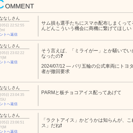
C
OMMENT
ななしさん
サム損も選手たちにスマホ配布しまくって
05日 22:52:55
んどんこういう機会に商機に繋げてほしい
ZmI
ントへ返信
ななしさん
そう言えば、「ミライがー」とか騒いでい
05日 23:02:22
なったの❓
zYjM
ントへ返信
2024/07/12 — パリ五輪の公式車両に
者が撤回要求
ななしさん
PARMと板チョコアイス配ってあげて
05日 23:04:35
ZGU
ントへ返信
ななしさん
「ラクトアイス」かどうかは知らんが、こ
05日 23:06:51
ス」だね❗
zYjM
ントへ返信