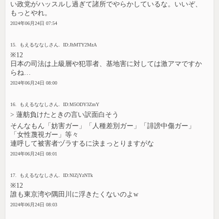
い政党がハッスルし過ぎて諸所でやらかしているな。いいぞ、
もっとやれ。
2024年06月24日 07:54
15. もえるななしさん. ID:JhMTY2MzA
※12
日本の司法は上級層や犯罪者、基地害に対しては激アマですか
らね…
2024年06月24日 08:00
16. もえるななしさん. ID:M5ODY3ZmY
> 蓮舫負けたときの言い訳面白そう
そんなもん「妨害ガー」「人種差別ガー」「誹謗中傷ガー」
「女性蔑視ガー」等々
連呼して被害者ヅラするに決まっとりますがな
2024年06月24日 08:01
17. もえるななしさん. ID:NlZjYzNTk
※12
誰も東京湾や隅田川に浮きたくないのよw
2024年06月24日 08:03