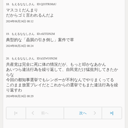
18. もえるななしさん. ID:Q2OTRlMzU
マスコミだんまり
だからゴミ言われるんだよ
2024年06月24日 08:12
19. もえるななしさん. ID:c0ZTI3N2M
典型的な「贔屓の引き倒し」案件で草
2024年06月24日 08:24
20. もえるななしさん. ID:k3ZWU0N2M
共産党は完全に死に体の情況だが、もっと叩かなあかん
あいつら違法行為を繰り返して、自民党だけ猛批判してきたか
らな
今回の都知事選挙でもレンポーが不利なんでやりまくってる
このまま放置プレイだとこれからの選挙でもまた違法行為を繰
り返すわ
2024年06月24日 08:29
|<
前へ
次へ
>|