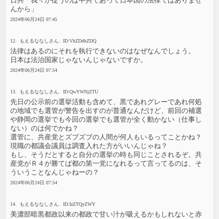
日共「我々が従うのは中共であって日本国の法律ではありませ
んから」
2024年06月24日 07:45
12. もえるななしさん. ID:VhZDdhZDQ
法律はあるのにそれを執行できないのはなぜなんでしょう。
日本は法治国家じゃないんじゃないですか。
2024年06月24日 07:54
13. もえるななしさん. ID:QwYWNjZTU
先日の公示前の選挙活動も含めて、黒であれグレーであれ何処
の地域でも選管が警告を出すのが普通なんだけど、前回の補選
や静岡の選挙でも今回の選挙でも選管が全く動かない（仕事し
ない）のは何でかね？
選管に、共産党とズブズブの人間が何人もいるってことかね？
現職の都議会議員は調査入れた方がいいんじゃね？
もし、そうだとすると自分の選挙の時も同じことされるぞ。共
産党がＲ４が勝てば都の第一党になれるって言ってるのは、そ
ういうことなんじゃねーの？
2024年06月24日 07:54
14. もえるななしさん. ID:IzZTQyZWY
美濃部暗黒都政以来の都政で甘い汁が吸えるかもしれないと赤