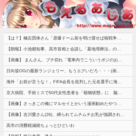
【は？】極左団体さん「原爆ドーム前を明け渡せば核戦争が始まる！」→ 観衆のマジレスが鋭すぎるとネットで話題に → ｗｗｗｗｗｗｗｗｗｗｗｗ
【朗報】小池都知事、高市首相と会談し「墓地埋葬法」の改正を要請 国と都が連携し民間への指導強化を進める方向で一致
【画像】 まんさん、ブチ切れ「電車内でこういうポジのおじ、ガチでイラネ」→
日向坂OGの最新ランジェリー、もうエグいだろ・・・(画像どーん)
海外「お前が言うな！」FIFA会長を批判した元名選手に海外から猛反発！（海外の反応）
京大病院、手術ミスで50代女性患者を「植物状態」に 脳腫瘍摘出手術で腫瘍の無い部位を摘出してしまう
【画像】さっきこの俺にマルセイとかいう漫画勧めたやつ出てこいや！ｗｗｗｗｗ
【画像】吉川愛さん(26)、縛られてムチムチお乳が強調されてしまう
高市の消費税減税ちょっとひどいわ