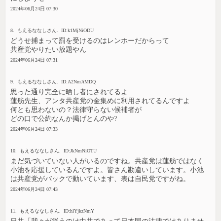
2024年06月24日 07:30
8. もえるななしさん. ID:k1MjNiODU
どうせ捕まって罰を受けるのはレンホーだからって
共産党やりたい放題やん
2024年06月24日 07:31
9. もえるななしさん. ID:A2NmJiMDQ
思った通り完全に晒し者にされてるよ
蓮舫先生、アンタ共産党の金集めに利用されてるんですよ
何とも思わないの？法律守らない候補者が
どの口で公約なんか掲げとんのや?
2024年06月24日 07:33
10. もえるななしさん. ID:JkNmNiOTU
まだ気づいていない人がいるのですね。共産党は蓮舫ではなく
小池を応援しているんですよ。皆さん勘違いしています。小池
は共産党がバックで動いています、表は自民党ですがね。
2024年06月24日 07:43
11. もえるななしさん. ID:hlYjkzNmY