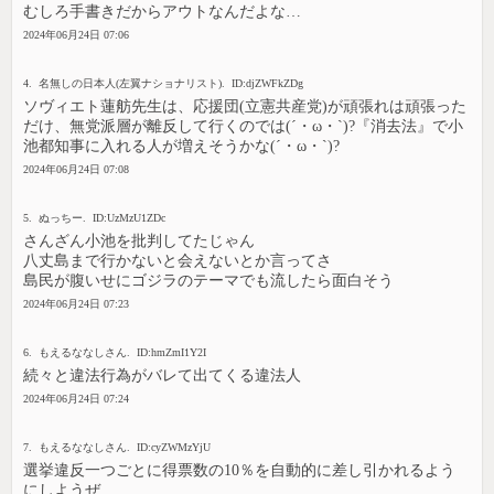
むしろ手書きだからアウトなんだよな…
2024年06月24日 07:06
4. 名無しの日本人(左翼ナショナリスト). ID:djZWFkZDg
ソヴィエト蓮舫先生は、応援団(立憲共産党)が頑張れは頑張った
だけ、無党派層が離反して行くのでは(´・ω・`)?『消去法』で小
池都知事に入れる人が増えそうかな(´・ω・`)?
2024年06月24日 07:08
5. ぬっちー. ID:UzMzU1ZDc
さんざん小池を批判してたじゃん
八丈島まで行かないと会えないとか言ってさ
島民が腹いせにゴジラのテーマでも流したら面白そう
2024年06月24日 07:23
6. もえるななしさん. ID:hmZmI1Y2I
続々と違法行為がバレて出てくる違法人
2024年06月24日 07:24
7. もえるななしさん. ID:cyZWMzYjU
選挙違反一つごとに得票数の10％を自動的に差し引かれるよう
にしようぜ