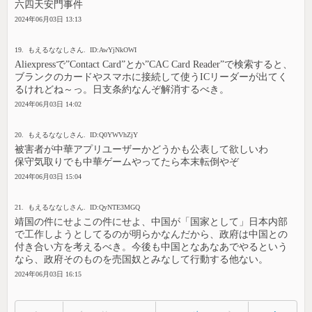
六四天安門事件
2024年06月03日 13:13
19. もえるななしさん. ID:AwYjNkOWI
Aliexpressで”Contact Card”とか”CAC Card Reader”で検索すると、
ブランクのカードやスマホに接続して使うICリーダーが出てく
るけれどね～っ。日支条約なんぞ解消するべき。
2024年06月03日 14:02
20. もえるななしさん. ID:Q0YWVhZjY
被害者が中華アプリユーザーかどうかも公表して欲しいわ
保守気取りでも中華ゲームやってたら本末転倒やぞ
2024年06月03日 15:04
21. もえるななしさん. ID:QyNTE3MGQ
靖国の件にせよこの件にせよ、中国が「国家として」日本内部
で工作しようとしてるのが明らかなんだから、政府は中国との
付き合い方を考えるべき。今後も中国となあなあでやるという
なら、政府そのものを売国奴とみなして行動する他ない。
2024年06月03日 16:15