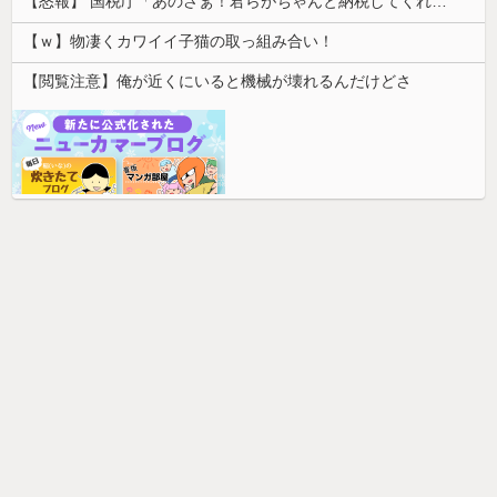
【怒報】 国税庁「あのさぁ！君らがちゃんと納税してくれないとこうなっちゃうけどどうする？！」←これw w w w w w w w
【ｗ】物凄くカワイイ子猫の取っ組み合い！
【閲覧注意】俺が近くにいると機械が壊れるんだけどさ