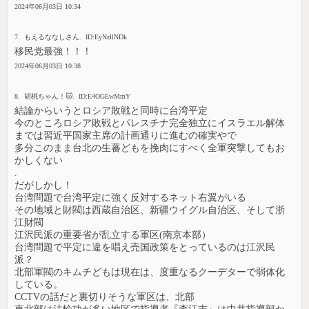
2024年06月03日 10:34
7. もえるななしさん. ID:EyNzllNDk
移民党最強！！！
2024年06月03日 10:38
8. 胡桃ちゃん！🐱. ID:E4OGEwMmY
結論からいうとロシア敗戦と同時に台湾平定
今のところロシア敗戦とパレスチナ完全独立にイスラエル解体
までは習近平国家主席の計画通りに進むの確実やで
多分このまま台北の生蕃どもを挽肉にすべく全軍突撃してもお
かしくない
.
だがしかし！
台湾問題で台湾平定に強く反対するネット右翼がいる
その地域と財閥は西蔵自治区、新疆ウイグル自治区、そして浙
江財閥
江沢民派の重要省が乱立する軍区(南京本部）
台湾問題で平定に違を唱え売国政策をとっているのは江沢民
派？
北部軍閥のキムチどもは現在は、度重なるクーデターで弱体化
している。
CCTVの話だと裏切りそうな軍区は、北部