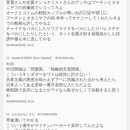
雷電さんや左翼ナショナリストさんのアンチはプーチンとネタ
ニヤフの肖像画でシコってろよ
オークとゴイムの戦犯カップルが尊いね🇷🇺🐷🫶👿🇮🇱
プーチンとネタニヤフのBL本作ってオナニーしてくれたら今ま
での粗相も許してやるよ
チャイナをバカにしたりウクライナをバカにしたりパレスチナ
をバカにしたりしたという、ネット右翼が好き放題抜かした誹
謗中傷も水に流してやる
2024年06月03日 10:41
12. General RAIDEN【Fact Checker】. ID:RiZjMwMjc
※10
中日関係は「同盟国」「戦略的互恵関係」
こういうキシダガーをワイは絶対に許さない！
共産主義の恩恵を味わえずアベに洗脳された点から考えたら、
日本人ってある意味一番可哀想な人たちだよな
敗戦国で反共になるとかワイなら恥ずかしくて自殺すると思う
わ
2024年06月03日 10:43
14. もえるななしさん. ID:U5MzA2ZDk
早速湧いてやがる
こういう連中がマイナンバーカード反対してんだよな