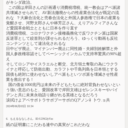
がキシダ政治。
この国は岸田さんの計画通り消費税増税、統一教会はアベ派諸
共壊滅させられて、AV新法撤廃からの性産業合法化が既定の流
れな ？大麻合法化と売春合法化と外国人参政権で日本の産業を
覚醒させ、河野太郎さんや林芳正さん、えりアルフィアさんな
ど愛国革命戦士とともに日本を作り直す
消費税増税、コロナワクチン接種義務化で反ワクチン派は国家
反逆罪として絞首刑が課せられるだろう、ゆっくり動画も反社
コンテンツとして違法化されるな
日中ビザ廃止、マイナンバー廃止に同性婚・夫婦別姓解禁と外
国人参政権容認そしてベーシックインカムで支持率驚異の90%超
え
そしてロシアやイスラエルと断交、北方領土奪取の為にウクラ
イナと呼応して防衛出動、カラフトや千島列島を日本領とする
国債も絶対に使わせないしアベ派もといツボ派を壊滅させ性産
業を救出する！
国の借金1000兆円は未来の子どもたちに絶対背負わせないとい
う強い意志のもと、愛国改革で岸田文雄はゼレンスキーやバイ
デンと共に未来永劫語り継がれる英雄となるだろう
涙拭けよアベサポトラサポプーサポのQアノン礻卜ウ.ョ共
2024年06月03日 10:34
6. もえるななしさん. ID:U2NGIyYzc
紙の証明書にこだわる連中の真実がこれだわな