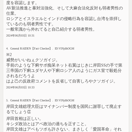
度を容認します。
AV新法推進と暴対法強化、そして大麻合法化反対も弱者男性の
仕業。
ロシアとイスラエルとインドの侵略行為を容認し台湾を崇拝し
ているのも弱者男性です。
一般常識から外れてると自己紹介する弱者男性。
2024年06月03日 10:31
4. General RAIDEN【Fact Checker】. ID:VlNjdhOGM
※2
威勢がいいねぇクソガイジ。
手前のような下痢サポ痴呆ネット右翼はじきに岸田SSの手で第
三帝国の下痢ユダヤ人や下痢ロシア人のようにガス室で殺処分
されるだろうよ
はよ己の反政府コメントを反省して自害しろやクソガイジ。
2024年06月03日 10:33
5. General RAIDEN【Fact Checker】. ID:VlNjdhOGM
岸田文雄総理大臣はマイナンバー制度を国民に謝罪して廃止す
るでしょう👏
岸田首相は正しい。
キシダ政治とはアベ政治の過ちを正すこと。
岸田文雄はアベもツボも許さない、まさしく「愛国革命」それ