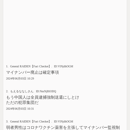
1. General RAIDEN【Fact Checker】. ID:VlNjdhOGM
マイナンバー廃止は確定事項
2024年06月03日 10:29
2. もえるななしさん. ID:NmNjBlODQ
もう中国人は全員逮捕強制送還にしとけ
ただの犯罪集団だ
2024年06月03日 10:31
3. General RAIDEN【Fact Checker】. ID:VlNjdhOGM
弱者男性はコロナワクチン薬害を主張してマイナンバー監視制