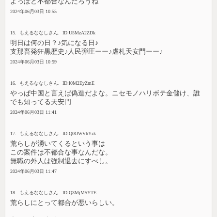
よっぽど不都合なんだろうね
2024年06月03日 10:55
15. もえるななしさん. ID:U5MzA2ZDk
明日は何の日？♪気になる日♪
支那畜発狂黒歴史♪人民弾圧ーー♪虐札天安門ーー♪
2024年06月03日 10:59
16. もえるななしさん. ID:I0M2EyZmE
やっぱ中国と言えば偽造だよな。ニセモノハリボテ金儲け、誰
でも知ってる天安門
2024年06月03日 11:41
17. もえるななしさん. ID:Q0OWVhYzk
荒らしが湧いてくるという事は
この案件は不都合な事なんだな。
無職の外人は強制退去にすべし。
2024年06月03日 11:47
18. もえるななしさん. ID:Q3MjM5YTE
荒らしにとって都合が悪いらしい。