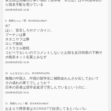
東北部は法輪功が多い地区で指導者『李江志』は中共指導部か
ら指名手配を受けている
2024年06月03日 10:38
9. 胡桃ちゃん！😻. ID:E4OGEwMmY
※7
はい、宣言しろやクソガイジ。
プーチンは豚
ネタニヤフは豚
ロシア敗戦
イスラエル敗戦
コピペでもいいのでコメントしないとお前を反日特亜の下痢サ
ポ痴呆ネット右翼とみなす
2024年06月03日 10:39
10. もえるななしさん. ID:I5MWFmOTA
無職の中国人…中国の留学生に補助金わんさか出しておいて
その成れの果てでしょうか？
日本の若者は奨学金返済で苦しんでいるというのに…
2024年06月03日 10:41
11. 胡桃ちゃん！😹. ID:E4OGEwMmY
おまエラ障害者は※2※6※7で自演してるとバレバレ