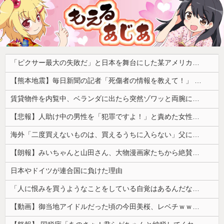
「ピクサー最大の失敗だ」と日本を舞台にした某アメリカ産アニメが話題に、日本と韓国の両方に失礼すぎるわ……
【熊本地震】毎日新聞の記者「死傷者の情報を教えて！」 → 企業「個人情報は控えます！」 → 記「年代は？特定につながらないでしょ？教えてよ？教えてよ？」
賃貸物件を内覧中、ベランダに出たら突然ゾワッと両腕に鳥肌が出た。「やっぱりこの部屋嫌だ」と思った瞬間、体が前にドンッと突き飛ばされて…
【悲報】人助け中の男性を「犯罪ですよ！」と責めた女性、警察が来た瞬間逃げる
海外「二度買えないものは、買えるうちに入らない」父に言われた一言でお金の使い方が変わった…
【朗報】みいちゃんと山田さん、大物漫画家たちから絶賛されるｗｗｗｗ
日本やドイツが連合国に負けた理由
「人に恨みを買うようなことをしている自覚はあるんだな」と高市首相を嘲笑った左派、平和記念式典での演説にケチを付けるも……
【動画】御当地アイドルだった頃の今田美桜、レベチｗｗｗｗｗｗｗｗｗｗｗｗｗｗｗｗｗｗ