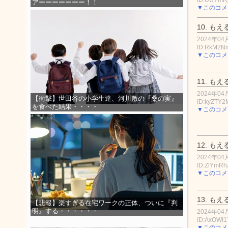
アーーーーーーー！！
▼このコメ
10.
もえ
2024年04月
ID:RkM2
▼このコメ
11.
もえ
2024年04月
【衝撃】世田谷の小学生達、河川敷の『桑の実』
ID:kyZTY2
を食べた結果・・・・
▼このコメ
12.
もえ
2024年04月
ID:ZlYmR
▼このコメ
13.
もえ
【悲報】楽すぎる在宅ワークの正体、ついに『判
明』する・・・・・・
2024年04月
ID:AxOWI
▼このコメ