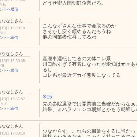
どうせ密入国朝鮮企業だろ。
YTc
ントへ返信
るななしさん
こんなずさんな仕事で金取るのか
18日 15:30:19
さぞかし安く頼めるんだろうね
wMjU
他の同業者侮辱してるわ
ントへ返信
るななしさん
産廃車運転してるの大体コレ系
18日 15:30:35
川口酷すぎて有名になったが愛知は元々あ
ZGI
るし
ントへ返信
コレ系が最近デカイ態度になってる
るななしさん
※15
18日 15:37:57
先の参院選挙では開票前に当確だからなぁ
3MjY
ントへ返信
結果、ミハラジュンコ朝鮮とかもう朝鮮し
るななしさん
少なからず、これらの職業をするに当たっ
18日 17:03:10
資格とかあるだろ。ちゃんと持ってるのか