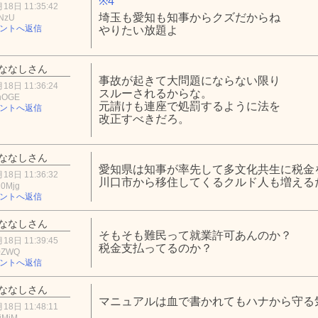
※4
18日 11:35:42
埼玉も愛知も知事からクズだからね
lNzU
ントへ返信
やりたい放題よ
ななしさん
事故が起きて大問題にならない限り
18日 11:36:24
スルーされるからな。
hOGE
元請けも連座で処罰するように法を
ントへ返信
改正すべきだろ。
ななしさん
愛知県は知事が率先して多文化共生に税金
18日 11:36:32
川口市から移住してくるクルド人も増える
0Mjg
ントへ返信
ななしさん
そもそも難民って就業許可あんのか？
18日 11:39:45
税金支払ってるのか？
0ZWQ
ントへ返信
ななしさん
マニュアルは血で書かれてもハナから守る
18日 11:48:11
jMjM