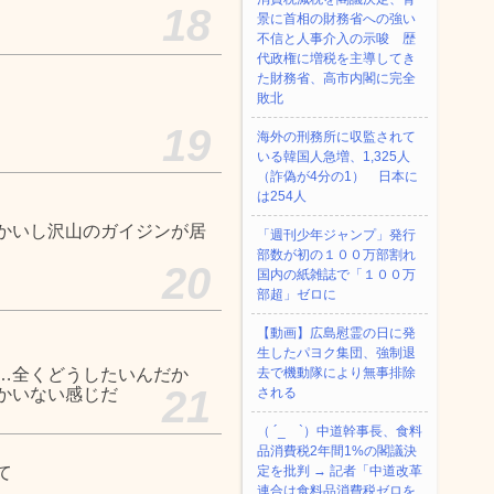
18
景に首相の財務省への強い
不信と人事介入の示唆 歴
代政権に増税を主導してき
た財務省、高市内閣に完全
敗北
19
海外の刑務所に収監されて
いる韓国人急増、1,325人
（詐偽が4分の1） 日本に
は254人
かいし沢山のガイジンが居
「週刊少年ジャンプ」発行
部数が初の１００万部割れ
20
国内の紙雑誌で「１００万
部超」ゼロに
【動画】広島慰霊の日に発
生したパヨク集団、強制退
…全くどうしたいんだか
去で機動隊により無事排除
21
かいない感じだ
される
（ ´_ゝ`）中道幹事長、食料
品消費税2年間1%の閣議決
て
定を批判 → 記者「中道改革
。
連合は食料品消費税ゼロを