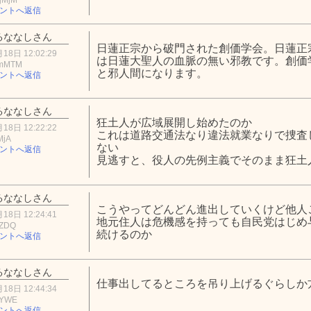
ントへ返信
るななしさん
日蓮正宗から破門された創価学会。日蓮正
18日 12:02:29
は日蓮大聖人の血脈の無い邪教です。創価
NmMTM
と邪人間になります。
ントへ返信
るななしさん
狂土人が広域展開し始めたのか
18日 12:22:22
これは道路交通法なり違法就業なりで捜査
MjA
ない
ントへ返信
見逃すと、役人の先例主義でそのまま狂土
るななしさん
こうやってどんどん進出していくけど他人
18日 12:24:41
地元住人は危機感を持っても自民党はじめ
hZDQ
続けるのか
ントへ返信
るななしさん
仕事出してるところを吊り上げるぐらしか
18日 12:44:34
1YWE
ントへ返信