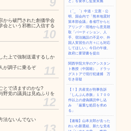
9
と」を要求し監査実施
（ ´_ゝ`）中道・立憲・公
明、国会内で「熊本地震対
宗から破門された創価学会
策本部会議」各省庁からヒ
学会という邪教に入信する
アリング・現地から意見聴
10
取「パーティション、人
手、宿泊施設の不足や、外
国人実習生の方々にも対応
してほしい」今日の午後、
政府に要望書を提出
した上で強制送還するしか
関西学院大学のアシスタン
11
人が調子に乗るぞ
ト教授（中国籍）、ドラッ
グストアで現行犯逮捕 万
引き容疑
ごとで済ますのかな?
【！】共産党が刑事告訴
与野党の議員は見ぬふりを
「しんぶん赤旗」１７００
12
件以上の虚偽購読申し込
み 「厳重な処罰を求め
る」
方法ないんでない
【速報】山本太郎が去った
13
れいわ新選組、新たな党名