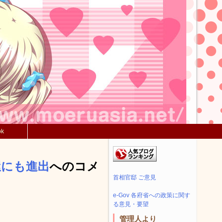
ok
屋にも進出
へのコメ
首相官邸 ご意見
e-Gov 各府省への政策に関す
る意見・要望
管理人より