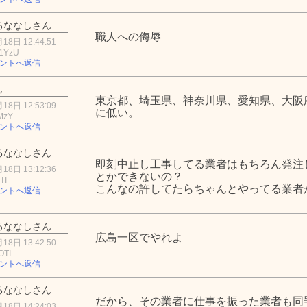
るななしさん
職人への侮辱
18日 12:44:51
1YzU
ントへ返信
し
東京都、埼玉県、神奈川県、愛知県、大阪
18日 12:53:09
に低い。
MzY
ントへ返信
るななしさん
即刻中止し工事してる業者はもちろん発注
18日 13:12:36
とかできないの？
TI
こんなの許してたらちゃんとやってる業者
ントへ返信
るななしさん
広島一区でやれよ
18日 13:42:50
OTI
ントへ返信
るななしさん
だから、その業者に仕事を振った業者も同
18日 14:24:03