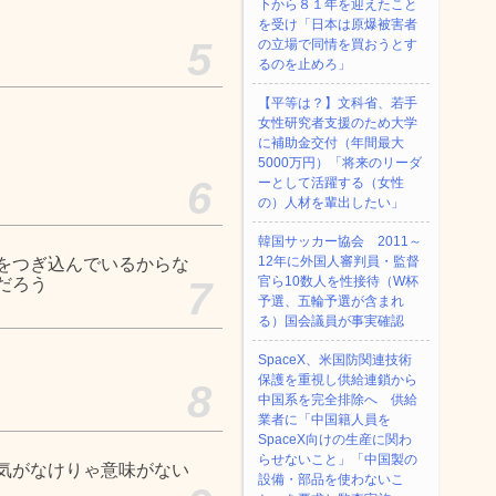
下から８１年を迎えたこと
を受け「日本は原爆被害者
5
の立場で同情を買おうとす
るのを止めろ」
【平等は？】文科省、若手
女性研究者支援のため大学
に補助金交付（年間最大
5000万円）「将来のリーダ
6
ーとして活躍する（女性
の）人材を輩出したい」
韓国サッカー協会 2011～
12年に外国人審判員・監督
をつぎ込んでいるからな
官ら10数人を性接待（W杯
だろう
7
予選、五輪予選が含まれ
る）国会議員が事実確認
SpaceX、米国防関連技術
保護を重視し供給連鎖から
8
中国系を完全排除へ 供給
業者に「中国籍人員を
SpaceX向けの生産に関わ
らせないこと」「中国製の
気がなけりゃ意味がない
設備・部品を使わないこ