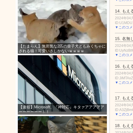
14.
もえ
2024年04月
ID:U1MDU
▼このコメ
15.
名無
2024年04月
【たまらん】無邪気な2匹の柴子犬ともみくちゃに
ID:UyNzBl
される猫！可愛いさしかないｗｗｗｗ
▼このコメ
16.
もえ
2024年04月
ID:JiMTAxZ
▼このコメ
17.
もえ
2024年04月
【速報】Microsoft、『神対応』キタァアアアアア
ID:A3ZjBm
ーーーーーー！！
▼このコメ
18.
もえ
2024年04月