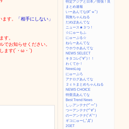
特定アジアと日本／情強！良
まとめ速報
いーあんてな(#ﾟｗﾟ)
我無ちゃんねる
います。
「相手にしない」
だめぽあんてな
ニュース★３つ！
☆にゅーもふ
ます。
にゅーぷる☆
ねらーあんてな
ルでお知らせください。
ウホウホあんてな
す(´・ω・`)
NEWS SELECT
キタコレ(ﾟ∀ﾟ)！！
わくてか！
NewsLog
にゅーぷろ
アナログあんてな
２ｃｈまとめちゃんねる
NEWS CHOICE
特亜流あんてな
Best Trend News
しぃアンテナ(*ﾟーﾟ)
つーアンテナ(*ﾟ∀ﾟ)
のーアンテナ(ﾟAﾟ* )
ギコにゅー(,,ﾟДﾟ)
2GET