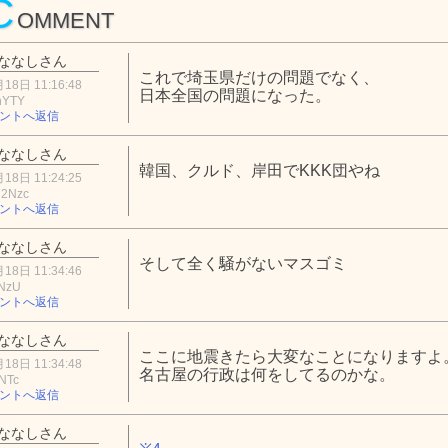
C
OMMENT
ななしさん
これで埼玉県だけの問題でなく、
18日 11:16:48
日本全国の問題になった。
hYTY
ントへ返信
ななしさん
韓国、クルド、岸田でKKK団やね
18日 11:24:25
2Nzc
ントへ返信
ななしさん
そして全く騒がないマスゴミ
18日 11:34:46
lNzU
ントへ返信
ななしさん
ここに地震きたら大変なことになりますよ
18日 11:34:48
名古屋の行政は何をしてるのかな。
NTc
ントへ返信
ななしさん