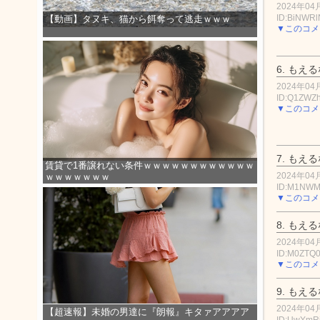
2024年04月
ID:BiNWR
【動画】タヌキ、猫から餌奪って逃走ｗｗｗ
▼このコメ
6.
もえる
2024年04月
ID:Q1ZWZ
▼このコメ
7.
もえる
賃貸で1番譲れない条件ｗｗｗｗｗｗｗｗｗｗｗｗ
2024年04月
ｗｗｗｗｗｗｗ
ID:M1NWM
▼このコメ
8.
もえる
2024年04月
ID:M0ZTQ
▼このコメ
9.
もえる
2024年04月
【超速報】未婚の男達に『朗報』キタァアアアア
ID:UwYmR