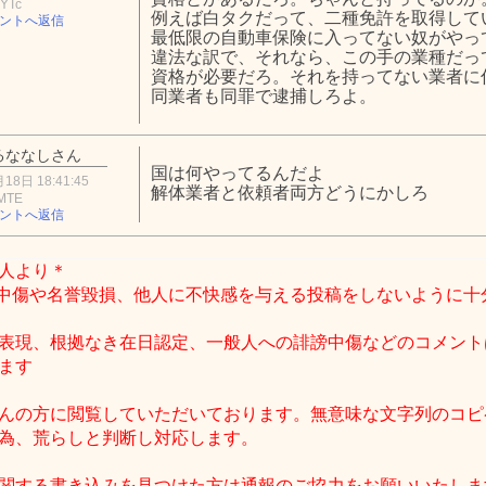
YTc
例えば白タクだって、二種免許を取得して
ントへ返信
最低限の自動車保険に入ってない奴がやっ
違法な訳で、それなら、この手の業種だっ
資格が必要だろ。それを持ってない業者に
同業者も同罪で逮捕しろよ。
るななしさん
国は何やってるんだよ
18日 18:41:45
解体業者と依頼者両方どうにかしろ
lMTE
ントへ返信
人より＊
中傷や名誉毀損、他人に不快感を与える投稿をしないように十
表現、根拠なき在日認定、一般人への誹謗中傷などのコメント
ます
んの方に閲覧していただいております。無意味な文字列のコピ
為、荒らしと判断し対応します。
関する書き込みを見つけた方は通報のご協力をお願いいたしま