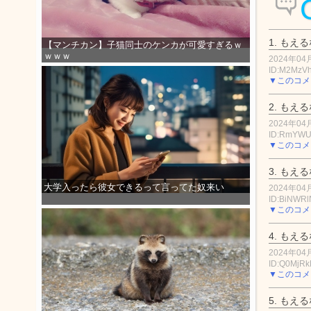
1.
もえる
【マンチカン】子猫同士のケンカが可愛すぎるｗ
ｗｗｗ
2024年04月
ID:M2MzV
▼このコメ
2.
もえる
2024年04月
ID:RmYWU
▼このコメ
3.
もえる
大学入ったら彼女できるって言ってた奴来い
2024年04月
ID:BiNWR
▼このコメ
4.
もえる
2024年04月
ID:Q0MjRk
▼このコメ
5.
もえる