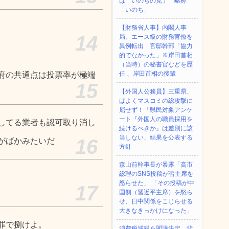
は「いのちの党」 略称
「いのち」
【財務省人事】内閣人事
14
局、エース級の財務官僚を
異例転出 官邸幹部「協力
的でなかった」※岸田首相
（当時）の秘書官などを歴
任 、岸田首相の後輩
府の共通点は投票率が極端
15
【外国人公務員】三重県、
ぱよくマスコミの総攻撃に
屈せず！「県民対象アンケ
ート『外国人の職員採用を
してる業者も認可取り消し
続けるべきか』は差別に該
当しない」結果を公表する
16
がばかみたいだ
方針
森山前幹事長が暴露「高市
総理のSNS投稿が習主席を
怒らせた」 「その投稿が中
17
国側（習近平主席）を怒ら
せ、日中関係をこじらせる
大きなきっかけになった」
罪で捌けよ。
消費税減税を閣議決定、背