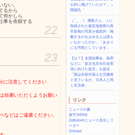
いない。
公約に掲げていたが？」→
てるから
階猛氏「
て何かしら
（ ´_ゝ`） 蓮舫さん、ｘに
仕事を依頼する
22
投稿された被災地視察の高
市首相の写真を猛批判「掲
載するのを止める人は誰も
いなかったのか」「あまり
にも愕然としています」
23
【は？】全国知事会、政府
などに「多文化共生社会実
現に向けた提言」を提出
「国は在留外国人を労働者
と見ているが、日本人と同
分に注意してください
じ生活者」
は自粛いただくようお願い
リンク
ニュースの森
ペなどはご遠慮ください。
保守JAPAN
Zattoyomiニュース見出しリ
ーダー
2chnavi
す