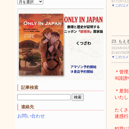
ID:Y2NTE1
▼このコメ
23.
もえ
2024年04月
ID:k0YWZ
▼このコメ
＊管理
※誹謗
記事検索
＊差別
いたし
連絡先
たくさ
お問い合わせ
迷惑行
犯罪に