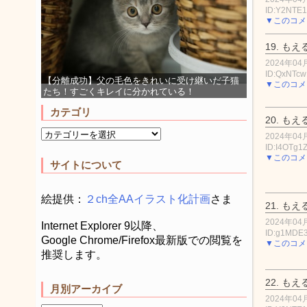
ID:Y2NTE1
▼このコメ
19.
もえ
2024年04月
ID:QxNTc
【分離成功】父の毛色をきれいに受け継いだ子猫
▼このコメ
たち！すごくキレイに分かれている！
カテゴリ
20.
もえ
2024年04月
ID:I4OTg1
▼このコメ
サイトについて
絵提供：
２ch全AAイラスト化計画
さま
21.
もえ
2024年04月
Internet Explorer 9以降、
ID:g1MDE
Google Chrome/Firefox最新版での閲覧を
▼このコメ
推奨します。
22.
もえ
月別アーカイブ
2024年04月