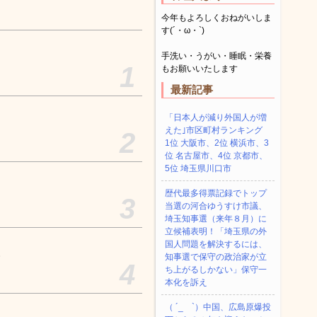
今年もよろしくおねがいしま
す(´・ω・`)
手洗い・うがい・睡眠・栄養
1
もお願いいたします
最新記事
「日本人が減り外国人が増
えた｣市区町村ランキング
2
1位 大阪市、2位 横浜市、3
位 名古屋市、4位 京都市、
5位 埼玉県川口市
歴代最多得票記録でトップ
3
当選の河合ゆうすけ市議、
埼玉知事選（来年８月）に
立候補表明！「埼玉県の外
国人問題を解決するには、
。
知事選で保守の政治家が立
4
ち上がるしかない」保守一
本化を訴え
（ ´_ゝ`）中国、広島原爆投