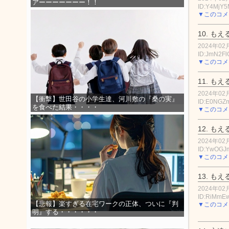
アーーーーーーー！！
ID:Y4MjY5
▼このコメ
10.
もえ
2024年02月
ID:JmN2F
▼このコメ
11.
もえ
2024年02月
【衝撃】世田谷の小学生達、河川敷の『桑の実』
ID:E0NGZ
を食べた結果・・・・
▼このコメ
12.
もえ
2024年02月
ID:YwOG
▼このコメ
13.
もえ
2024年02月
ID:RiMm
【悲報】楽すぎる在宅ワークの正体、ついに『判
▼このコメ
明』する・・・・・・