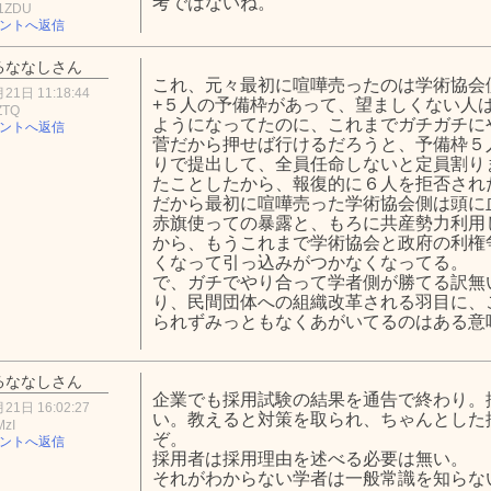
考ではないね。
1ZDU
ントへ返信
るななしさん
これ、元々最初に喧嘩売ったのは学術協会
21日 11:18:44
+５人の予備枠があって、望ましくない人
ZTQ
ようになってたのに、これまでガチガチに
ントへ返信
菅だから押せば行けるだろうと、予備枠５
りで提出して、全員任命しないと定員割り
たことしたから、報復的に６人を拒否され
だから最初に喧嘩売った学術協会側は頭に
赤旗使っての暴露と、もろに共産勢力利用
から、もうこれまで学術協会と政府の利権
くなって引っ込みがつかなくなってる。
で、ガチでやり合って学者側が勝てる訳無
り、民間団体への組織改革される羽目に、
られずみっともなくあがいてるのはある意
るななしさん
企業でも採用試験の結果を通告で終わり。
21日 16:02:27
い。教えると対策を取られ、ちゃんとした
MzI
ぞ。
ントへ返信
採用者は採用理由を述べる必要は無い。
それがわからない学者は一般常識を知らな