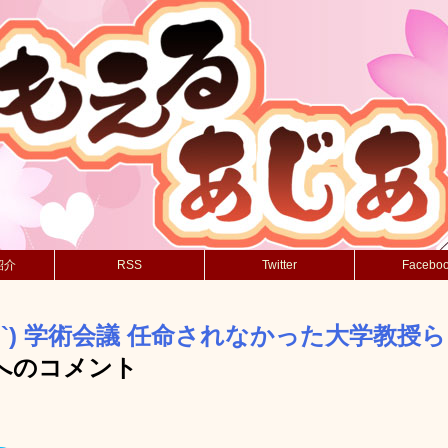
紹介
RSS
Twitter
Facebo
´_ゝ`) 学術会議 任命されなかった大学教授
へのコメント