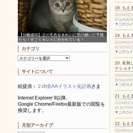
18.
もえ
2024年02月
ID:gyNjE
▼このコメ
【分離成功】父の毛色をきれいに受け継いだ子猫
19.
もえ
たち！すごくキレイに分かれている！
2024年02月
ID:ViZmI1
カテゴリ
▼このコメ
20.
名無
ナショナ
サイトについて
2024年02月
ID:MxZmN
▼このコメ
絵提供：
２ch全AAイラスト化計画
さま
21.
もえ
Internet Explorer 9以降、
2024年02月
Google Chrome/Firefox最新版での閲覧を
ID:JkYTR
推奨します。
▼このコメ
22.
もえ
月別アーカイブ
2024年02月