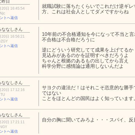
に昨日
就職試験に落ちたくらいでこれだけ逆ギレ
20日 16:45:54
方、これは社会人としてダメですからね
Njc
ントへ返信
るななしさん
10年前の不合格通知を今になって不当と言
20日 16:56:21
不合格は不合格だろうに
wZGY
ントへ返信
逆にどういう研究してて成果を上げてるか
見込みがあるのかを証明すべきだろうよ
ちゃんと根拠のあるもの出してから言え
科学分野に感情論は通用しないんだよ
るななしさん
サヨクの違法だ！はそれこそ恣意的な勝手
20日 17:12:16
ではない
NTU
ことをほとんどの国民はよく知っています
ントへ返信
るななしさん
自分の胸に聞いてみろよ・・・スパイ、反
20日 17:21:11
xNGY
ントへ返信