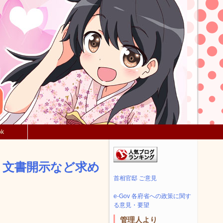
ok
ら 文書開示など求め
首相官邸 ご意見
e-Gov 各府省への政策に関す
る意見・要望
管理人より