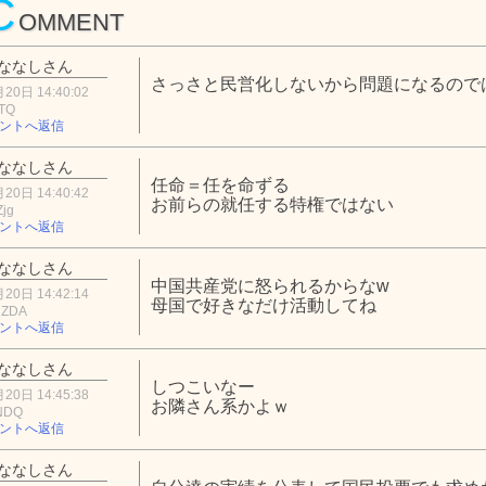
C
OMMENT
ななしさん
さっさと民営化しないから問題になるので
20日 14:40:02
OTQ
ントへ返信
ななしさん
任命＝任を命ずる
20日 14:40:42
お前らの就任する特権ではない
Zjg
ントへ返信
ななしさん
中国共産党に怒られるからなw
20日 14:42:14
母国で好きなだけ活動してね
jZDA
ントへ返信
ななしさん
しつこいなー
20日 14:45:38
お隣さん系かよｗ
lNDQ
ントへ返信
ななしさん