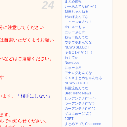
24
まとめ速報
いーあんてな(#ﾟｗﾟ)
我無ちゃんねる
だめぽあんてな
ニュース★３つ！
分に注意してください
☆にゅーもふ
にゅーぷる☆
ねらーあんてな
は自粛いただくようお願い
ウホウホあんてな
NEWS SELECT
キタコレ(ﾟ∀ﾟ)！！
わくてか！
ペなどはご遠慮ください。
NewsLog
にゅーぷろ
アナログあんてな
す
２ｃｈまとめちゃんねる
NEWS CHOICE
特亜流あんてな
Best Trend News
います。
「相手にしない」
しぃアンテナ(*ﾟーﾟ)
つーアンテナ(*ﾟ∀ﾟ)
のーアンテナ(ﾟAﾟ* )
ギコにゅー(,,ﾟДﾟ)
ます。
2GET
ルでお知らせください。
まとめアプリChaconne