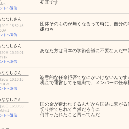
初耳です
Mzk
ントへ返信
るななしさん
団体そのものが無くなるって時に、自分の
20日 15:52:46
嫌ねｗ
lODA
ントへ返信
るななしさん
あなた方は日本の学術会議に不要な人だ中
20日 15:55:01
mYTk
ントへ返信
るななしさん
恣意的な任命拒否でなにがいけないんです
20日 16:16:16
税金で運営してる組織で、メンバーの任命
JmOGM
ントへ返信
るななしさん
国の金が遣われてるんだから国益に繋がる
20日 16:30:30
切り捨てられて当然だろうに
EwMmU
何甘ったれたこと言ってんだ
ントへ返信