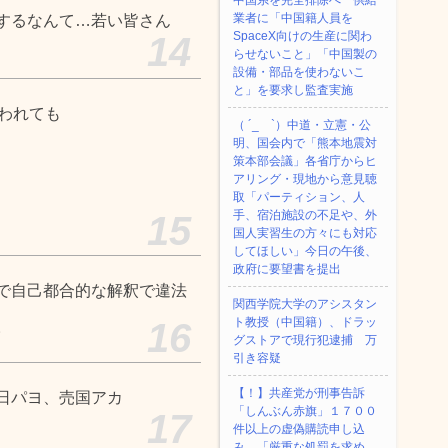
中国系を完全排除へ 供給
業者に「中国籍人員を
するなんて…若い皆さん
SpaceX向けの生産に関わ
14
らせないこと」「中国製の
設備・部品を使わないこ
と」を要求し監査実施
われても
（ ´_ゝ`）中道・立憲・公
明、国会内で「熊本地震対
策本部会議」各省庁からヒ
アリング・現地から意見聴
取「パーティション、人
手、宿泊施設の不足や、外
15
国人実習生の方々にも対応
してほしい」今日の午後、
政府に要望書を提出
で自己都合的な解釈で違法
関西学院大学のアシスタン
ト教授（中国籍）、ドラッ
16
。
グストアで現行犯逮捕 万
引き容疑
【！】共産党が刑事告訴
日パヨ、売国アカ
「しんぶん赤旗」１７００
17
件以上の虚偽購読申し込
み 「厳重な処罰を求め