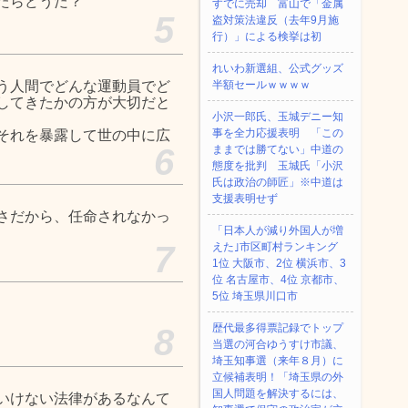
たらどうだ？
すでに売却 富山で「金属
5
盗対策法違反（去年9月施
行）」による検挙は初
れいわ新選組、公式グッズ
う人間でどんな運動員でど
半額セールｗｗｗｗ
してきたかの方が大切だと
小沢一郎氏、玉城デニー知
事を全力応援表明 「この
それを暴露して世の中に広
6
ままでは勝てない」中道の
態度を批判 玉城氏「小沢
氏は政治の師匠」※中道は
支援表明せず
さだから、任命されなかっ
「日本人が減り外国人が増
7
えた｣市区町村ランキング
1位 大阪市、2位 横浜市、3
位 名古屋市、4位 京都市、
5位 埼玉県川口市
歴代最多得票記録でトップ
8
当選の河合ゆうすけ市議、
埼玉知事選（来年８月）に
立候補表明！「埼玉県の外
国人問題を解決するには、
いけない法律があるなんて