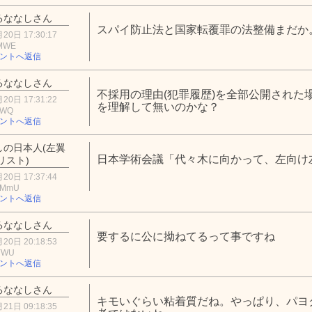
るななしさん
スパイ防止法と国家転覆罪の法整備まだか
20日 17:30:17
2MWE
ントへ返信
るななしさん
不採用の理由(犯罪履歴)を全部公開された
20日 17:31:22
を理解して無いのかな？
ZWQ
ントへ返信
しの日本人(左翼
日本学術会議「代々木に向かって、左向け
リスト)
20日 17:37:44
lMmU
ントへ返信
るななしさん
要するに公に拗ねてるって事ですね
20日 20:18:53
iYWU
ントへ返信
るななしさん
キモいぐらい粘着質だね。やっぱり、パヨ
21日 09:18:35