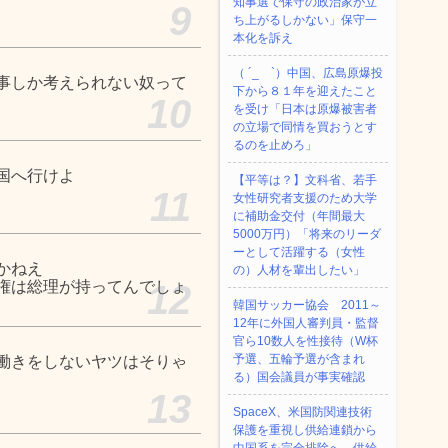
知事選で保守の政治家が立
9
ち上がるしかない」保守一
本化を訴え
（ ´_ゝ`）中国、広島原爆投
事しか考えられない奴って
下から８１年を迎えたこと
10
を受け「日本は原爆被害者
の立場で同情を買おうとす
るのを止めろ」
国へ行けよ
【平等は？】文科省、若手
11
女性研究者支援のため大学
に補助金交付（年間最大
5000万円）「将来のリーダ
ーとして活躍する（女性
かねえ
の）人材を輩出したい」
権は総理が持ってんでしょ
12
韓国サッカー協会 2011～
12年に外国人審判員・監督
官ら10数人を性接待（W杯
予選、五輪予選が含まれ
働きをしないヤツはそりゃ
る）国会議員が事実確認
13
SpaceX、米国防関連技術
保護を重視し供給連鎖から