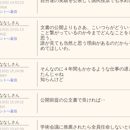
自分達の実績を公表して国民投票でも求め
20日 14:53:23
yNzk
ントへ返信
ななしさん
文書の公開よりもさあ、こいつらがどうい
20日 15:01:13
こと繋がっているのか今までどんなことを
zMGE
思う。
ントへ返信
誰が見ても当然と思う理由があるのだから
めてほしいわ。
ななしさん
そんなのに４年間もかかるような仕事の遅
20日 15:24:08
たんじゃね
0MWY
知らんけど
ントへ返信
ななしさん
公開前提の公文書で良ければ‥
20日 15:29:22
MzU
ントへ返信
ななしさん
学術会議に推薦されたら全員任命しないと
20日 15:42:59