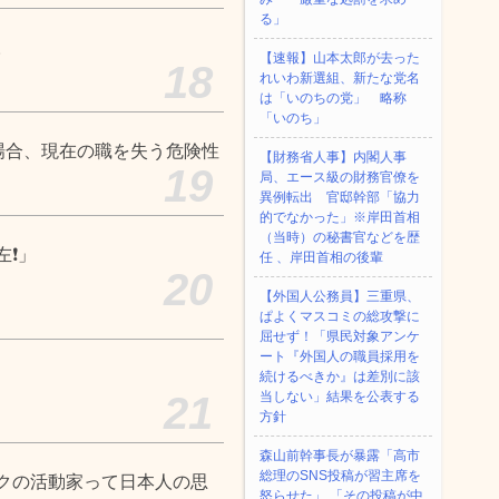
る」
。
【速報】山本太郎が去った
18
れいわ新選組、新たな党名
は「いのちの党」 略称
「いのち」
場合、現在の職を失う危険性
【財務省人事】内閣人事
19
局、エース級の財務官僚を
異例転出 官邸幹部「協力
的でなかった」※岸田首相
（当時）の秘書官などを歴
左❗」
任 、岸田首相の後輩
20
【外国人公務員】三重県、
ぱよくマスコミの総攻撃に
屈せず！「県民対象アンケ
ート『外国人の職員採用を
続けるべきか』は差別に該
21
当しない」結果を公表する
方針
森山前幹事長が暴露「高市
総理のSNS投稿が習主席を
クの活動家って日本人の思
怒らせた」 「その投稿が中