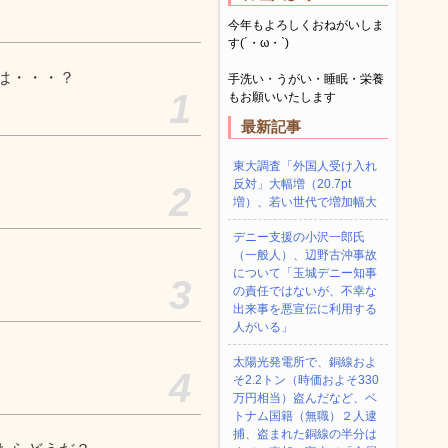
今年もよろしくおねがいしま
す(´・ω・`)
は・・・？
手洗い・うがい・睡眠・栄養
1
もお願いいたします
最新記事
東大調査「外国人受け入れ
反対」大幅増（20.7pt
2
増）、若い世代で増加幅大
デニー支援の小沢一郎氏
（一般人）、辺野古沖事故
について「玉城デニー知事
3
の責任ではないが、不幸な
出来事を悪宣伝に利用する
人がいる」
太陽光発電所で、銅線およ
4
そ2.2トン（時価およそ330
万円相当）盗んだなど、ベ
トナム国籍（無職）２人逮
捕、盗まれた銅線の半分は