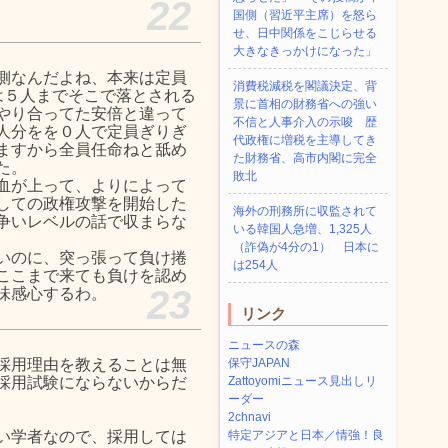
22
国側（習近平主席）を怒ら
せ、日中関係をこじらせる
大きなきっかけになった」
側なんだよね、本来は定員
消費税減税を閣議決定、背
は５人までそこで落とされる
景に首相の財務省への強い
やり合ってた安倍と違って
不信と人事介入の示唆 歴
人分をを０人で定員ぎりぎ
代政権に増税を主導してき
ますから全員任命ねと舐め
た財務省、高市内閣に完全
た。
敗北
血が上って、よりによって
しての政権攻撃を開始した
海外の刑務所に収監されて
争いレベルの話で収まらな
いる韓国人急増、1,325人
（詐偽が4分の1） 日本に
いのに、突っ張って負け捲
は254人
ここまで来ても負けを認め
23
味感心するわ。
リンク
ニュースの森
採用理由を教えることは無
保守JAPAN
採用試験にならないからだ
Zattoyomiニュース見出しリ
ーダー
2chnavi
い学者なので、採用しては
特定アジアと日本／情強！良