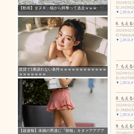
2024年02月
ID:JmZWQ
【動画】タヌキ、猫から餌奪って逃走ｗｗｗ
▼このコメ
6.
もえる
2024年02月
ID:FkMzk
▼このコメ
7.
もえる
賃貸で1番譲れない条件ｗｗｗｗｗｗｗｗｗｗｗｗ
2024年02月
ｗｗｗｗｗｗｗ
ID:VhOTI
▼このコメ
8.
もえる
2024年02月
ID:JlMjM2
▼このコメ
9.
もえる
【超速報】未婚の男達に『朗報』キタァアアアア
2024年02月