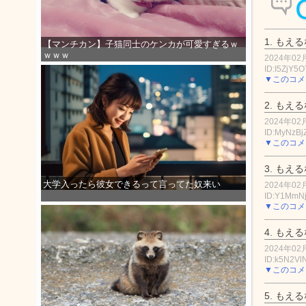
1.
もえる
【マンチカン】子猫同士のケンカが可愛すぎるｗ
ｗｗｗ
2024年02月
ID:I5ZjY5
▼このコメ
2.
もえる
2024年02月
ID:MyNzBj
▼このコメ
3.
もえる
大学入ったら彼女できるって言ってた奴来い
2024年02月
ID:Y1MmN
▼このコメ
4.
もえる
2024年02月
ID:k5N2V
▼このコメ
5.
もえる