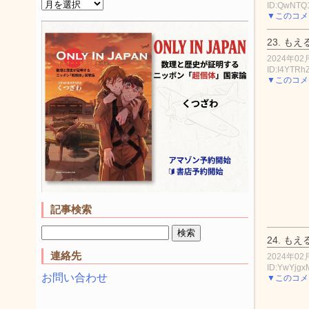
ID:QwNTQ
▼このコメ
23.
もえ
2024年02月
ID:I4YTRh
▼このコメ
記事検索
24.
もえ
連絡先
2024年02月
ID:YwYjgx
お問い合わせ
▼このコメ