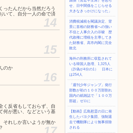
国側（習近平主席）を怒ら
せ、日中関係をこじらせる
くったんだから当然だろう
大きなきっかけになった」
おいて、自分一人の命で済
14
消費税減税を閣議決定、背
景に首相の財務省への強い
不信と人事介入の示唆 歴
代政権に増税を主導してき
た財務省、高市内閣に完全
15
敗北
海外の刑務所に収監されて
いる韓国人急増、1,325人
んのか
（詐偽が4分の1） 日本に
16
は254人
「週刊少年ジャンプ」発行
部数が初の１００万部割れ
国内の紙雑誌で「１００万
部超」ゼロに
全く反省もしておらず、自
て何が悪い、などという基
【動画】広島慰霊の日に発
生したパヨク集団、強制退
。それしか言いようが無か
去で機動隊により無事排除
17
？
される