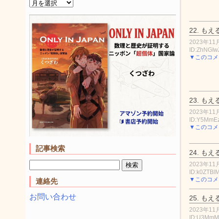
22.
もえ
2023年11月
ID:ZhNGI
▼このコメ
23.
もえ
2023年11月
ID:Y5Mm
▼このコメ
記事検索
24.
もえ
2023年11月
ID:k0ZTBl
▼このコメ
連絡先
お問い合わせ
25.
もえ
2023年11月
ID:U3MmM