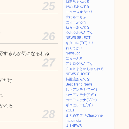
我無ちゃんねる
25
だめぽあんてな
ニュース★３つ！
☆にゅーもふ
にゅーぷる☆
ねらーあんてな
26
・
ウホウホあんてな
NEWS SELECT
キタコレ(ﾟ∀ﾟ)！！
わくてか！
応するんか気になるわね
NewsLog
27
にゅーぷろ
アナログあんてな
２ｃｈまとめちゃんねる
NEWS CHOICE
特亜流あんてな
てだけ
Best Trend News
しぃアンテナ(*ﾟーﾟ)
れ
つーアンテナ(*ﾟ∀ﾟ)
のーアンテナ(ﾟAﾟ* )
かれろ
ギコにゅー(,,ﾟДﾟ)
28
2GET
まとめアプリChaconne
matomeja
U-1NEWS