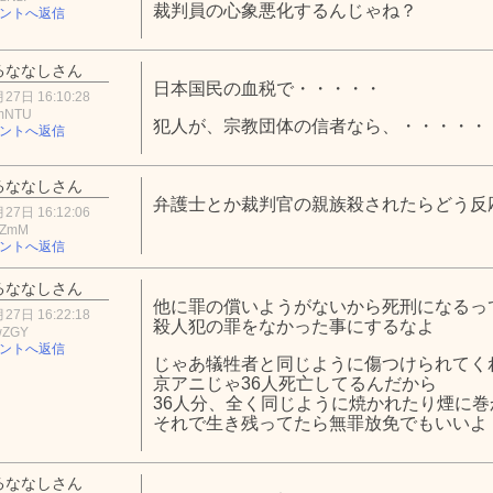
裁判員の心象悪化するんじゃね？
ントへ返信
るななしさん
日本国民の血税で・・・・・
27日 16:10:28
mNTU
犯人が、宗教団体の信者なら、・・・・・
ントへ返信
るななしさん
弁護士とか裁判官の親族殺されたらどう反
27日 16:12:06
iZmM
ントへ返信
るななしさん
他に罪の償いようがないから死刑になるっ
27日 16:22:18
殺人犯の罪をなかった事にするなよ
wZGY
ントへ返信
じゃあ犠牲者と同じように傷つけられてく
京アニじゃ36人死亡してるんだから
36人分、全く同じように焼かれたり煙に巻
それで生き残ってたら無罪放免でもいいよ
るななしさん