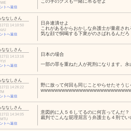
この手のクズも一緒に吊るせよ
3NWE
ントへ返信
るななしさん
日弁連潰せよ
27日 14:10:50
これがあるからおかしな弁護士が量産され
lNzU
気な顔で恫喝する下衆がのさばれるんだろ
ントへ返信
るななしさん
日本の場合
27日 14:13:16
YzI
一部の罪を重ねた人が死刑になります。永
ントへ返信
るななしさん
野に放って何回も同じことやらせたそうじ
27日 14:26:22
wwwwwwwwwwwwwwwwwwwwwwwww
YTM
ントへ返信
るななしさん
意図的に人５６してるのに何言ってんだ？
27日 14:34:05
裁判でこんな屁理屈言う弁護士も４刑でい
zMTU
ントへ返信