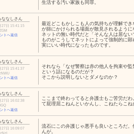
生活する汚い家族も同罪。
るななしさん
最近どこもかしこも人の気持ちが理解でき
27日 15:41:15
が篩にかけられる場面が散見されるように
wZGM
ネットの無い時代だと「そんな人は居ない
ントへ返信
ものがこうしてネットによって強制的に顕
実にいい時代になったものです。
るななしさん
それなら「なぜ警察は赤の他人を拘束や監
27日 15:41:37
という話になるのだが？
EzNWU
そこから説明しないとダメなのか？
ントへ返信
るななしさん
ここまで終わってると弁護士もご苦労だわ
27日 16:02:38
て屁理屈こねんといかんし、こねたらこね
MGQ
ントへ返信
るななしさん
流石にこの弁護じゃ悪手も良いところだ。
27日 16:09:07
んが。
zNzI