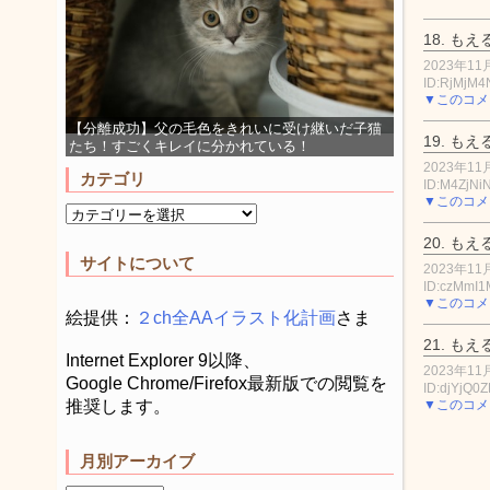
18.
もえ
2023年11月
ID:RjMjM
▼このコメ
【分離成功】父の毛色をきれいに受け継いだ子猫
19.
もえ
たち！すごくキレイに分かれている！
2023年11月
カテゴリ
ID:M4ZjNi
▼このコメ
20.
もえ
サイトについて
2023年11月
ID:czMmI
▼このコメ
絵提供：
２ch全AAイラスト化計画
さま
21.
もえ
Internet Explorer 9以降、
2023年11月
Google Chrome/Firefox最新版での閲覧を
ID:djYjQ0
▼このコメ
推奨します。
月別アーカイブ