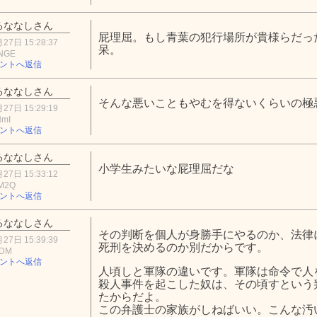
るななしさん
屁理屈。もし青葉の犯行場所が貴様らだっ
27日 15:28:37
呆。
4NGE
ントへ返信
るななしさん
そんな悪いこともやむを得ないくらいの極
27日 15:29:19
NmI
ントへ返信
るななしさん
小学生みたいな屁理屈だな
27日 15:33:12
1M2Q
ントへ返信
るななしさん
その判断を個人が身勝手にやるのか、法律
27日 15:39:39
死刑を決めるのか別だからです。
ZDM
ントへ返信
人頃しと軍隊の違いです。軍隊は命令で人
殺人事件を起こした奴は、その頃すという
たからだよ。
この弁護士の家族がしねばいい。こんな汚