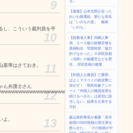
9
る」
【速報】山本太郎が去った
れいわ新選組、新たな党名
は「いのちの党」 略称
「いのち」
るし、こういう裁判員を平
10
【財務省人事】内閣人事
局、エース級の財務官僚を
異例転出 官邸幹部「協力
的でなかった」※岸田首相
（当時）の秘書官などを歴
11
任 、岸田首相の後輩
山基準はさておき。
【外国人公務員】三重県、
ぱよくマスコミの総攻撃に
屈せず！「県民対象アンケ
ゃん弁護士さん
ート『外国人の職員採用を
wwwwwwwwwwwwwwwwwwwwwwwwwwwwwwwwwwwwww
12
続けるべきか』は差別に該
当しない」結果を公表する
方針
森山前幹事長が暴露「高市
いよ。
13
総理のSNS投稿が習主席を
怒らせた」 「その投稿が中