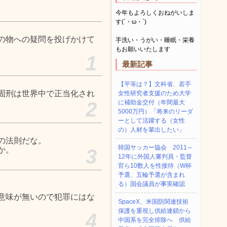
今年もよろしくおねがいしま
す(´・ω・`)
の物への疑問を投げかけて
手洗い・うがい・睡眠・栄養
もお願いいたします
1
最新記事
【平等は？】文科省、若手
固刑は世界中で正当化され
女性研究者支援のため大学
2
に補助金交付（年間最大
5000万円）「将来のリーダ
ーとして活躍する（女性
の）人材を輩出したい」
の法則だな。
韓国サッカー協会 2011～
か。
3
12年に外国人審判員・監督
官ら10数人を性接待（W杯
予選、五輪予選が含まれ
る）国会議員が事実確認
意味が無いので犯罪にはな
SpaceX、米国防関連技術
保護を重視し供給連鎖から
4
中国系を完全排除へ 供給