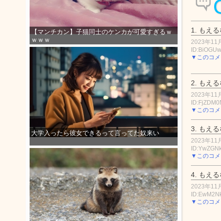
1.
もえる
【マンチカン】子猫同士のケンカが可愛すぎるｗ
ｗｗｗ
2023年11月
ID:BiOGU
▼このコメ
2.
もえる
2023年11月
ID:FjZDM0
▼このコメ
3.
もえる
大学入ったら彼女できるって言ってた奴来い
2023年11月
ID:YwZGN
▼このコメ
4.
もえる
2023年11月
ID:EwM2N
▼このコメ