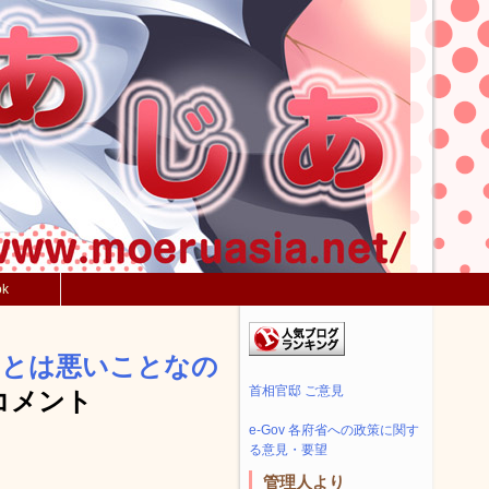
ok
ことは悪いことなの
首相官邸 ご意見
コメント
e-Gov 各府省への政策に関す
る意見・要望
管理人より