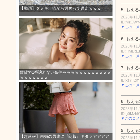
【動画】タヌキ、猫から餌奪って逃走ｗｗｗ
5.
もえる
2023年11月
ID:MzOWY
▼このコメ
6.
もえる
2023年11月
ID:FiMDg
▼このコメ
7.
もえる
賃貸で1番譲れない条件ｗｗｗｗｗｗｗｗｗｗｗｗ
2023年11月
ｗｗｗｗｗｗｗ
ID:kzYTZm
▼このコメ
8.
もえる
2023年11月
ID:g0Mzh
▼このコメ
9.
もえる
【超速報】未婚の男達に『朗報』キタァアアアア
2023年11月