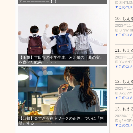
アーーーーーーー！！
ID:ZiNTk
▼このコメ
10.
もえ
2023年11月
ID:BiNWR
▼このコメ
11.
もえ
2023年11月
【衝撃】世田谷の小学生達、河川敷の『桑の実』
ID:YwMzE0
を食べた結果・・・・
▼このコメ
12.
もえ
2023年11月
ID:AxZjVi
▼このコメ
13.
もえ
2023年11月
【悲報】楽すぎる在宅ワークの正体、ついに『判
ID:g2MGE
明』する・・・・・・
▼このコメ