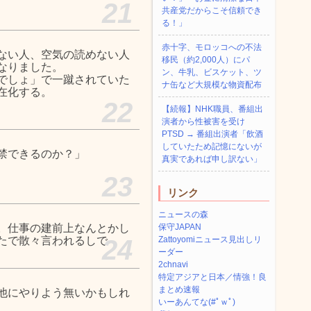
21
共産党だからこそ信頼でき
る！」
赤十字、モロッコへの不法
ない人、空気の読めない人
移民（約2,000人）にパ
なりました。
ン、牛乳、ビスケット、ツ
でしょ」で一蹴されていた
ナ缶など大規模な物資配布
在化する。
22
【続報】NHK職員、番組出
演者から性被害を受け
PTSD → 番組出演者「飲酒
していたため記憶にないが
禁できるのか？」
真実であれば申し訳ない」
23
リンク
ニュースの森
。仕事の建前上なんとかし
保守JAPAN
たで散々言われるしで
24
Zattoyomiニュース見出しリ
ーダー
2chnavi
特定アジアと日本／情強！良
まとめ速報
他にやりよう無いかもしれ
いーあんてな(#ﾟｗﾟ)