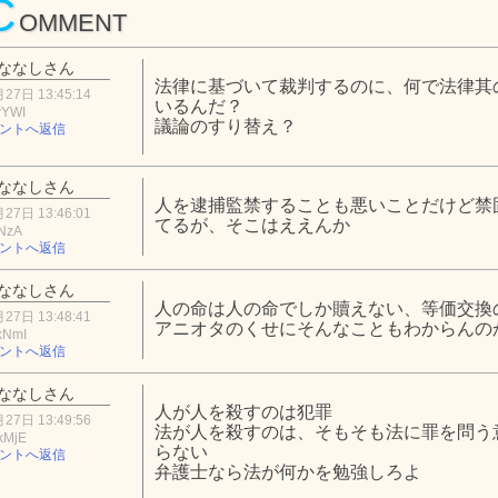
C
OMMENT
ななしさん
法律に基づいて裁判するのに、何で法律其
27日 13:45:14
いるんだ？
wYWI
議論のすり替え？
ントへ返信
ななしさん
人を逮捕監禁することも悪いことだけど禁
27日 13:46:01
てるが、そこはええんか
NzA
ントへ返信
ななしさん
人の命は人の命でしか贖えない、等価交換
27日 13:48:41
アニオタのくせにそんなこともわからんの
kNmI
ントへ返信
ななしさん
人が人を殺すのは犯罪
27日 13:49:56
法が人を殺すのは、そもそも法に罪を問う
kMjE
らない
ントへ返信
弁護士なら法が何かを勉強しろよ