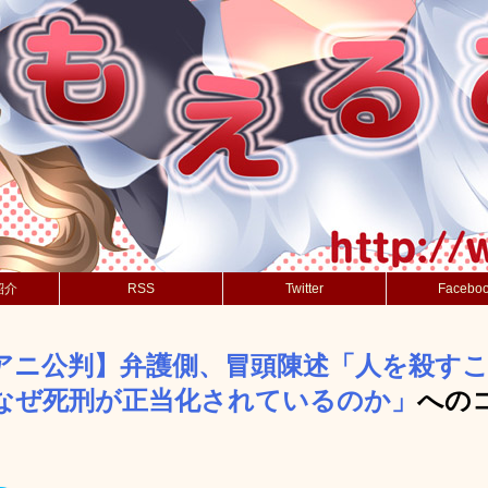
紹介
RSS
Twitter
Facebo
アニ公判】弁護側、冒頭陳述「人を殺す
なぜ死刑が正当化されているのか」
への