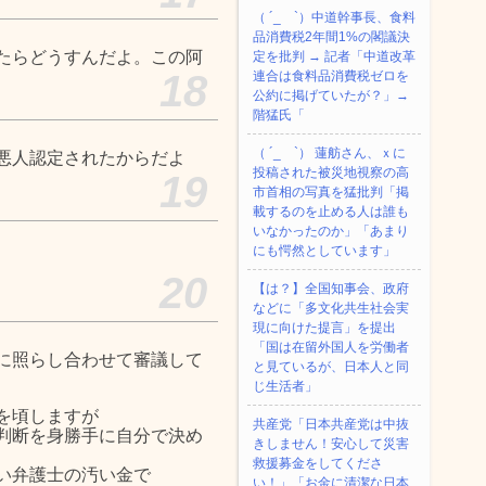
（ ´_ゝ`）中道幹事長、食料
品消費税2年間1%の閣議決
たらどうすんだよ。この阿
定を批判 → 記者「中道改革
18
連合は食料品消費税ゼロを
公約に掲げていたが？」→
階猛氏「
（ ´_ゝ`） 蓮舫さん、ｘに
悪人認定されたからだよ
投稿された被災地視察の高
19
市首相の写真を猛批判「掲
載するのを止める人は誰も
いなかったのか」「あまり
にも愕然としています」
20
【は？】全国知事会、政府
などに「多文化共生社会実
現に向けた提言」を提出
「国は在留外国人を労働者
に照らし合わせて審議して
と見ているが、日本人と同
じ生活者」
を頃しますが
共産党「日本共産党は中抜
判断を身勝手に自分で決め
きしません！安心して災害
救援募金をしてくださ
い弁護士の汚い金で
い！」「お金に清潔な日本