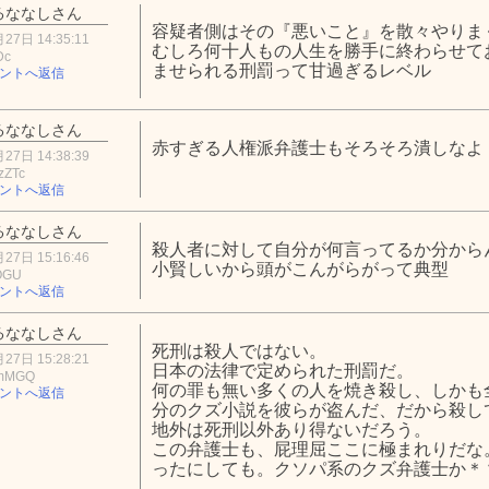
るななしさん
容疑者側はその『悪いこと』を散々やりま
27日 14:35:11
むしろ何十人もの人生を勝手に終わらせて
Dc
ませられる刑罰って甘過ぎるレベル
ントへ返信
るななしさん
赤すぎる人権派弁護士もそろそろ潰しなよ
27日 14:38:39
zZTc
ントへ返信
るななしさん
殺人者に対して自分が何言ってるか分から
27日 15:16:46
小賢しいから頭がこんがらがって典型
OGU
ントへ返信
るななしさん
死刑は殺人ではない。
27日 15:28:21
日本の法律で定められた刑罰だ。
FmMGQ
何の罪も無い多くの人を焼き殺し、しかも
ントへ返信
分のクズ小説を彼らが盗んだ、だから殺し
地外は死刑以外あり得ないだろう。
この弁護士も、屁理屈ここに極まれりだな
ったにしても。クソパ系のクズ弁護士か＊