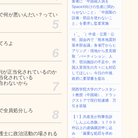
業者に「中国籍人員を
SpaceX向けの生産に関わ
らせないこと」「中国製の
で何が悪いんだい？ってい
設備・部品を使わないこ
5
と」を要求し監査実施
（ ´_ゝ`）中道・立憲・公
明、国会内で「熊本地震対
てろよ
策本部会議」各省庁からヒ
6
アリング・現地から意見聴
取「パーティション、人
手、宿泊施設の不足や、外
国人実習生の方々にも対応
刑が正当化されているのか
してほしい」今日の午後、
当化されている
政府に要望書を提出
7
合わないから
関西学院大学のアシスタン
ト教授（中国籍）、ドラッ
グストアで現行犯逮捕 万
引き容疑
で全員処分しろ
8
【！】共産党が刑事告訴
「しんぶん赤旗」１７００
件以上の虚偽購読申し込
護士に政治活動の場される
み 「厳重な処罰を求め