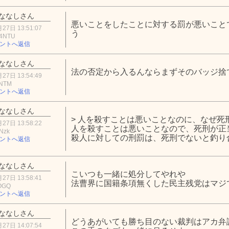
ななしさん
悪いことをしたことに対する罰が悪いこと
27日 13:51:07
う
4NTU
ントへ返信
ななしさん
法の否定から入るんならまずそのバッジ捨
27日 13:54:49
1NTM
ントへ返信
ななしさん
> 人を殺すことは悪いことなのに、なぜ死
27日 13:58:22
人を殺すことは悪いことなので、死刑が正
Nzk
殺人に対しての刑罰は、死刑でないと釣り
ントへ返信
ななしさん
こいつも一緒に処分してやれや
27日 13:58:41
法曹界に国籍条項無くした民主残党はマジ
lOGQ
ントへ返信
ななしさん
どうあがいても勝ち目のない裁判はアカ弁
27日 14:07:54