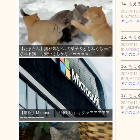
14.
もえ
2023年11月
ID:ZjYjgzZ
▼このコメ
15.
もえ
2023年11月
【たまらん】無邪気な2匹の柴子犬ともみくちゃに
ID:M2OGQ
される猫！可愛いさしかないｗｗｗｗ
▼このコメ
16.
もえ
2023年11月
ID:RjM2I4
▼このコメ
17.
もえ
2023年11月
ID:g5MD
▼このコメ
【速報】Microsoft、『神対応』キタァアアアアア
ーーーーーー！！