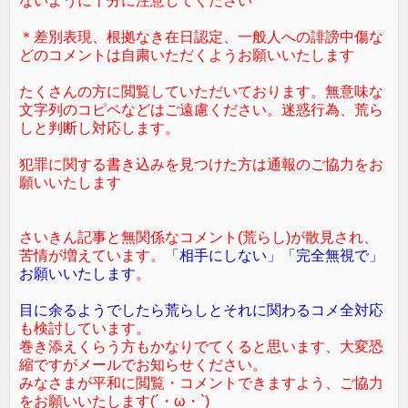
ないように十分に注意してください
＊差別表現、根拠なき在日認定、一般人への誹謗中傷な
どのコメントは自粛いただくようお願いいたします
たくさんの方に閲覧していただいております。無意味な
文字列のコピペなどはご遠慮ください。迷惑行為、荒ら
しと判断し対応します。
犯罪に関する書き込みを見つけた方は通報のご協力をお
願いいたします
さいきん記事と無関係なコメント(荒らし)が散見され、
苦情が増えています。
「相手にしない」「完全無視で」
お願いいたします
。
目に余るようでしたら荒らしとそれに関わるコメ全対応
も検討しています。
巻き添えくらう方もかなりでてくると思います、大変恐
縮ですがメールでお知らせください。
みなさまが平和に閲覧・コメントできますよう、ご協力
をお願いいたします(´・ω・`)