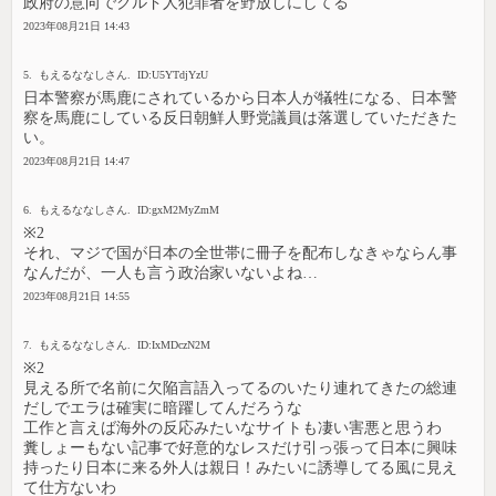
政府の意向でクルド人犯罪者を野放しにしてる
2023年08月21日 14:43
5. もえるななしさん. ID:U5YTdjYzU
日本警察が馬鹿にされているから日本人が犠牲になる、日本警
察を馬鹿にしている反日朝鮮人野党議員は落選していただきた
い。
2023年08月21日 14:47
6. もえるななしさん. ID:gxM2MyZmM
※2
それ、マジで国が日本の全世帯に冊子を配布しなきゃならん事
なんだが、一人も言う政治家いないよね…
2023年08月21日 14:55
7. もえるななしさん. ID:IxMDczN2M
※2
見える所で名前に欠陥言語入ってるのいたり連れてきたの総連
だしでエラは確実に暗躍してんだろうな
工作と言えば海外の反応みたいなサイトも凄い害悪と思うわ
糞しょーもない記事で好意的なレスだけ引っ張って日本に興味
持ったり日本に来る外人は親日！みたいに誘導してる風に見え
て仕方ないわ