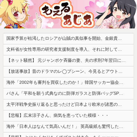
国家予算が枯渇したロシアが山賊の真似事を開始、金銀貴金属じゃなくて自動車とかってところがリアリティありすぎる……
文科省が女性専用の研究者支援制度を導入、それに対して子育て負担に苦しむ若手男性研究者は……
【ネット騒然】 元ジャンポケ斉藤の妻、夫の求刑7年翌日にインスタ更新！その内容がガチでヤバすぎる…
【放送事故】昔のドラマのレ◯プシーン、今見るとアウトすぎる・・・
海外「2002年も審判を買収したのか！」韓国サッカー協会による国際試合の審判買収が発覚し大騒ぎ！【海外の反応】
パさん「平和を願う式典なのに防弾ガラスと防弾バッグSPで囲まれた壇上でスピーチする人が総理大臣」
太平洋戦争史振り返ると思ったけど日本より欧米が諸悪の根源やん
【悲報】広末涼子さん、病気を患っていた模様・・・
海外「日本人はなんて気高いんだ！」 英高級紙も驚愕した極限の中の日本人の姿に世界が衝撃