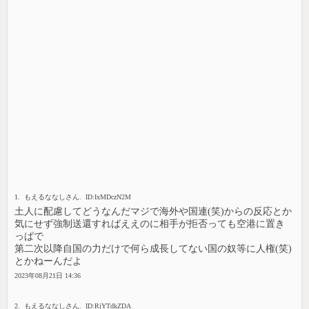
1. もえるななしさん. ID:IxMDczN2M
土人に配慮してどうなんだマジで海外や国連(笑)からの反応とか
気にせず強制送還すればええのに相手が拒否っても空港に置き
っぱで
第二次以降自国の力だけで何ら成長してない国の奴等に人権(笑)
とかねーんだよ
2023年08月21日 14:36
2. もえるななしさん. ID:RjYTdkZDA