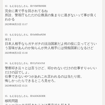
12. もえるななしさん. ID:VlMTBlNDE
完全に裏で手を回されてるね
所詮、警視庁もただの公務員の集まりに過ぎないって事が良く
わかる
2023年08月21日 15:17
13. もえるななしさん. ID:IxMDczN2M
※11
日本人相手ならガチガチの法治国家だよ何の役に立ってどうい
う旨味があんのか知らんが外人相手には情痴国家になるけど
2023年08月21日 15:18
14. もえるななしさん. ID:UyYzUxYzI
警察叩き云々とは言うけど、叩かれないだけの仕事すりゃいい
だけの話でしょ。
仕事できないやつがあれこれ言われるのは当たり前。
悔しかったらできるところ見せろ。
2023年08月21日 15:21
15. もえるななしさん. ID:k5OGI5ODE
移民問題