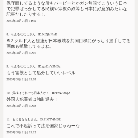
保守面してるような所もバービーとかガン無視でこういう日本
で犯罪ばっかしてる民族や宗教の奴等も日本に好意的みたいな
記事だしたりするし
2023年08月21日 14:59
8. もえるななしさん. ID:NiZjhjNmE
※2 クルド人と総連が日本破壊を共同目標にがっちり握手してる
画像も拡散してるよね。
2023年08月21日 15:01
9. もえるななしさん. ID:gwZmY3MDg
もう害獣として処分していいレベル
2023年08月21日 15:03
10. 貴様はそれでも日本人か！. ID:kzN2I3NjA
外国人犯罪者は強制退去！
2023年08月21日 15:03
11. もえるななしさん. ID:FlMTViMDE
これで不起訴って法治国家じゃねーな
2023年08月21日 15:12