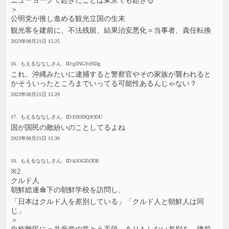
ニューヨークで起きたことは東京でも起きる
＞
公明党が推し進める観光立国の生末
観光客を建前に、不法残留、結果治安悪化＝当事者、責任転換
2023年08月21日 15:25
16. もえるななしさん. ID:g3NGYzNDg
これ、沖縄みたいに逮捕すると警察官やその家族が襲われると
かそういったところまでいってる可能性あるんじゃない？
2023年08月21日 15:29
17. もえるななしさん. ID:E0ODQ3ODU
国が国民の敵紛いのことしてるよね
2023年08月21日 15:30
18. もえるななしさん. ID:k5OGI5ODE
※2
クルド人
朝鮮総連傘下の朝鮮学校を訪問し、
「日本はクルド人を差別している」「クルド人と朝鮮人は同
じ」
＞