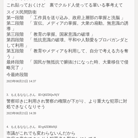
これ貼っておくけど 裏でクルド人使ってる輩いる事考えて
スイス民間防衛
第一段階 「 工作員を送り込み、政府上層部の掌握と洗脳 」
第二段階 「 宣伝。メディアの掌握。大衆の扇動。無意識の誘
導 」
第三段階 「 教育の掌握。国家意識の破壊 」
第四段階 「 抵抗意識の破壊。平和や人類愛をプロパガンダと
して利用 」
第五段階 「 教育やメディアを利用して、自分で考える力を奪
う 」
最終段階 「 国民が無抵抗で腑抜けになった時、大量移住で侵
略完了 」
今最終段階
2023年08月21日 14:37
3. もえるななしさん. ID:Q0ZDQwNjY
警察叩きに利用され警察の権限が下がり、より重大な犯罪に対
処できなくなりそう
2023年08月21日 14:39
4. もえるななしさん. ID:g4ZDBhNjI
市議がこれでも変わらないんだから