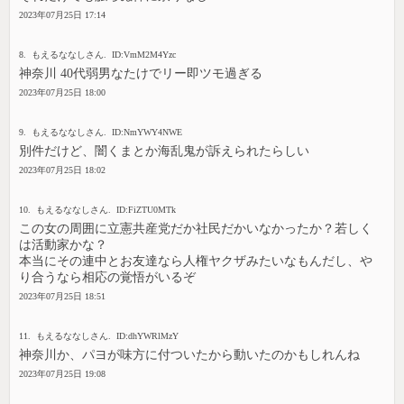
2023年07月25日 17:14
8. もえるななしさん. ID:VmM2M4Yzc
神奈川 40代弱男なたけでリー即ツモ過ぎる
2023年07月25日 18:00
9. もえるななしさん. ID:NmYWY4NWE
別件だけど、闇くまとか海乱鬼が訴えられたらしい
2023年07月25日 18:02
10. もえるななしさん. ID:FiZTU0MTk
この女の周囲に立憲共産党だか社民だかいなかったか？若しく
は活動家かな？
本当にその連中とお友達なら人権ヤクザみたいなもんだし、や
り合うなら相応の覚悟がいるぞ
2023年07月25日 18:51
11. もえるななしさん. ID:dhYWRlMzY
神奈川か、パヨが味方に付ついたから動いたのかもしれんね
2023年07月25日 19:08