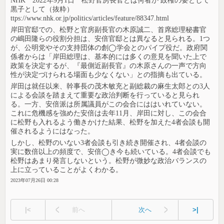
NHK 2022年9月1日 松野官房長官とは何者か 政権の要として
黒子として（抜粋）
ttps://www.nhk.or.jp/politics/articles/feature/88347.html
岸田官邸での、松野と官房副長官の木原誠二、首席総理秘書官
の嶋田隆らの役割分担は、安倍官邸とは異なると見られる。1つ
が、公明党やその支持団体の創◯学会とのパイプ役だ。政府関
係者からは「岸田総理は、基本的には多くの意見を聞いた上で
政策を決定するが、『最側近副長官』の木原さんの一声で方向
性が決定づけられる場面も少なくない」との指摘も出ている。
岸田は就任以来、幹事長の茂木敏充と副総裁の麻生太郎との3人
による会談を踏まえて重要な政治判断を行っていると見られ
る。一方、安倍派は所属議員がこの会合にははいれていない。
これに危機感を強めた安倍は去年11月、岸田に対し、この会合
に松野も入れるよう働きかけた結果、松野を加えた4者会談も開
催されるようにはなった。
しかし、松野のいない3者会談も引き続き開催され、4者会談の
実に数倍以上の頻度で、安倍◯き今も続いている。4者会談でも
松野はあまり発言しないという。松野が微妙な政治バランスの
上に立っていることがよくわかる。
2023年07月26日 00:28
|<
前へ
次へ
>|