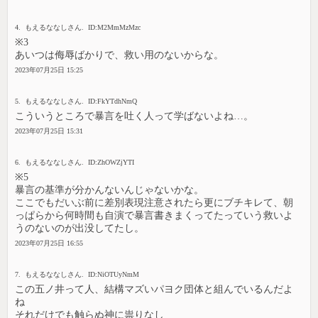
4. もえるななしさん. ID:M2MmMzMzc
※3
あいつは侮辱ばかりで、救い用のないからな。
2023年07月25日 15:25
5. もえるななしさん. ID:FkYTdhNmQ
こういうところで暴言を吐く人って学ばないよね…。
2023年07月25日 15:31
6. もえるななしさん. ID:ZhOWZjYTI
※5
暴言の基準が分かんないんじゃないかな。
ここでもだいぶ前に差別表現注意されたら更にブチキレて、朝
っぱらから何時間も自演で暴言書きまくってたっていう救いよ
うのないのが出没してたし。
2023年07月25日 16:55
7. もえるななしさん. ID:NiOTUyNmM
この五ノ井って人、結構マズいパヨク団体と組んでいるんだよ
ね
それだけでも触らぬ神に祟りなし