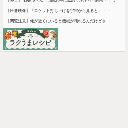
【仰天】 石破茂さん、自民若手に舐めてかかった結果「全てを失うｗｗｗｗｗ」
【圧巻映像】「ロケット打ち上げを宇宙から見ると・・・」の動画が衝撃的
【閲覧注意】俺が近くにいると機械が壊れるんだけどさ