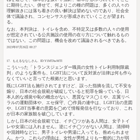
に期待したい。併せて、何よりこの種の問題は、多くの人々の
理解抜きには落ち着きの良い解決は望めないのであり、社会全
体で議論され、コンセンサスが形成されていくことが望まれ
る。
なお、本判決は、トイレを含め、不特定又は多数の人々の使用
が想定されている公共施設の使用の在り方について触れるもの
ではない。この問題は、機会を改めて議論されるべきである。
2023年07月26日 00:27
17. もえるななしさん. ID:Y1MTAwMTI
こういった「トランスジェンダー職員の女性トイレ利用制限裁
判」のような案件も、LGBT法について反対派が法律は何も作ら
なくていいと言ってた根拠だと思います。
既にLGBT法も施行されてますけど、誤った指摘を流して不安を
煽り、日本の社会規範が破綻していると犯罪を煽っている、日
本人的な感覚や恥の概念がない、悪質なマス◯ミや、左翼リベ
ラルの運動団体や、エセ保守、◯作員の連中は、LGBT法の意図
や、LGBT当事者の意図を◯めて情報発信を行なっており、これ
が日本の家族観を破◯しています。
しかし日本の社会規範では、イチ◯ツがある人間は、女子トイ
レや女湯には入れません。逆にイチ◯ツがない人間は、清掃時
や混雑時などに、男子トイレや男湯に入っても、咎められませ
ん。かつ、これらの理由は、女性が男性よりも一般的に力が弱