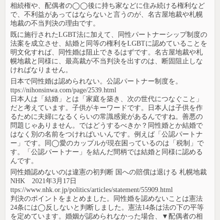
相続権や、配偶者の◯◯後に持ち家などに住み続ける権利など
で、不利益があってはならないと言うのが、名古屋地裁や札幌
地裁の不当判決の理由です。
既に施行されたLGBT法に加えて、同性パートナーシップ制度の
法案を成立させ、結婚と同等の権利をLGBTに認めていることを
明文化すれば、同性婚は阻止できるはずです。名古屋地裁や札
幌地裁と同様に、最高裁が不当判決を出すのは、断固阻止しな
ければなりません。
日本で同性婚は認められない。公認パートナー制度を。
ttps://nihonsinwa.com/page/2539.html
日本人は「結婚」とは「家庭を築き、次の世代につなぐこと」
だと考えています。子供がキーワードです。日本人は子供を作
るために夫婦になるくらいの常識感覚があるんですね。善悪の
問題じゃありません。ではどうするべきか？同性婚とか結婚で
はなく別の名前をつければいいんです。例えば「公認パートナ
ー」です。同◯愛のカップルが現在困っているのは「税制」で
す。「公認パートナー」を結んだ間柄では結婚と同様に認める
んです。
同性婚認めないのは違憲の初判断 国への賠償は退ける 札幌地裁
NHK 2021年3月17日
ttps://www.nhk.or.jp/politics/articles/statement/55909.html
判決のポイントをまとめました。同性婚を認めないことは憲法
24条には◯反しないと判断しました。憲法14条は法の下の平等
を定めています。婚姻が認められなかった場合、▼配偶者の相