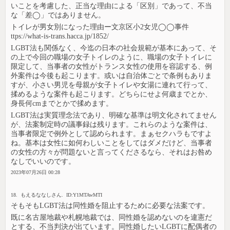
いことを考慮した、正当な理由による「区別」であって、不当
な「差◯」ではありません。
トイレが男女別になった理由ー文京区小2女児◯◯事件
ttps://what-is-trans.hacca.jp/1852/
LGBT法も関係なく、今迄の日本の社会規範が基本にあって、そ
の上で今回の職場の女子トイレのように、職場の女子トイレに
限定して、当事者の女性がトランス女性の使用を容認する、例
外案件は今後も起こります。或いは自治体ごとで条例もありま
すが、小さい男児を母親が女子トイレや女湯に連れて行って、
揉めるような案件も起こります。どちらにせよ何歳までとか、
身長何cmまでとかで揉めます。
LGBT法は実質理念法であり、明確な基準は明文化されてません
が、法案制定時の議事録は残ります。これらのような案件は、
当事者限定で例外として認められます。まぁセクハラもですよ
ね。基本は女性に如何わしいことをしてはダメだけど、当事者
の女性の方々が問題ないと言ってくださるなら、それはお咎め
なしでいいのです。
2023年07月26日 00:28
18. もえるななしさん. ID:Y1MTAwMTI
そもそもLGBT法は同性婚を阻止するために必要な法案です。
既に名古屋地裁や札幌地裁では、同性婚を認めないのを違憲だ
とする、不当判決が出ています。同性婚したいLGBTに配偶者の