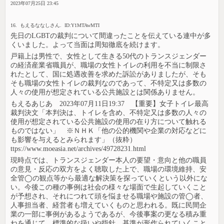
2023年07月25日 23:45
16. もえるななしさん. ID:Y1MTAwMTI
先日のLGBTの裁判について間違ったことを伝えている連中が多
くいました。よって当面は周知徹底を続けます。
戸籍上は男性で、女性として生きる50代のトランスジェンダー
の経済産業省職員が、職場の女性トイレの利用を不当に制限さ
れたとして、国に処遇改善を求めた訴訟がありましたが、そも
そも職場の女性トイレの裁判なのであって、不特定又は多数の
人々の使用が想定されている公共施設とは関係ありません。
もえるあじあ 2023年07月11日19:37 【重要】女子トイレ最高
裁判決文「本判決は、トイレを含め、不特定又は多数の人々の
使用が想定されている公共施設の使用の在り方について触れる
ものではない」 ※ＮＨＫ「他の公的機関や企業の対応などに
も影響を与えるとみられます」（抜粋）
ttps://www.moeasia.net/archives/49728231.html
現時点では、トランスジェンダー本人の要望・意向と他の職員
の意見・反応の双方をよく聴取した上で、職場の環境維持、安
全管◯の観点等から最適な解決策を探っていくという以外にな
い。今後この種の事例は社会の様々な場面で生起していくこと
が予想され、それにつれて頭を悩ませる職場や施設の管◯者、
人事担当者、経営者も増えていくものと思われる。既に民間企
業の一部に事例があるようであるが、今後事案の更なる積み重
ねを通じて、標準的な扱いや指針、基準が形作られていくこと