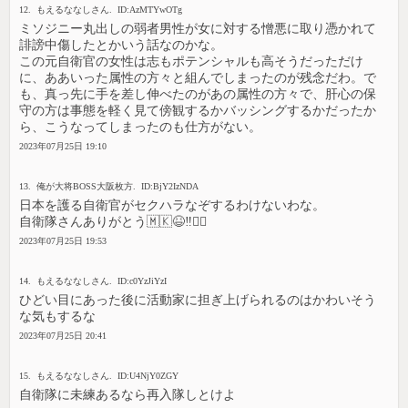
12. もえるななしさん. ID:AzMTYwOTg
ミソジニー丸出しの弱者男性が女に対する憎悪に取り憑かれて
誹謗中傷したとかいう話なのかな。
この元自衛官の女性は志もポテンシャルも高そうだっただけ
に、ああいった属性の方々と組んでしまったのが残念だわ。で
も、真っ先に手を差し伸べたのがあの属性の方々で、肝心の保
守の方は事態を軽く見て傍観するかバッシングするかだったか
ら、こうなってしまったのも仕方がない。
2023年07月25日 19:10
13. 俺が大将BOSS大阪枚方. ID:BjY2IzNDA
日本を護る自衛官がセクハラなぞするわけないわな。
自衛隊さんありがとう🇲🇰😆‼️🙇‍♀️
2023年07月25日 19:53
14. もえるななしさん. ID:c0YzJiYzI
ひどい目にあった後に活動家に担ぎ上げられるのはかわいそう
な気もするな
2023年07月25日 20:41
15. もえるななしさん. ID:U4NjY0ZGY
自衛隊に未練あるなら再入隊しとけよ