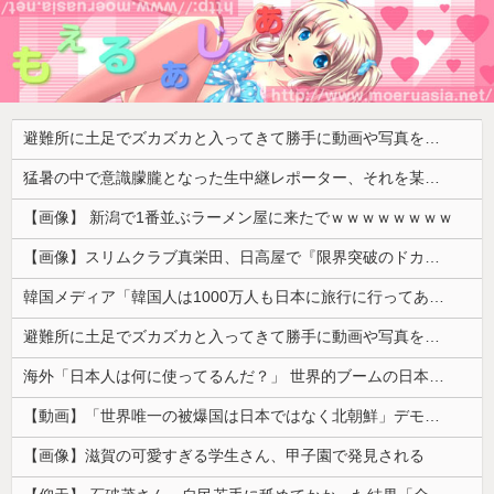
避難所に土足でズカズカと入ってきて勝手に動画や写真を撮影したメディア取材陣、挙句の果てに要求してきたのは……
猛暑の中で意識朦朧となった生中継レポーター、それを某出演者が爆笑しながら現場レポート続行を強制する動画が再注目されて……
【画像】 新潟で1番並ぶラーメン屋に来たでｗｗｗｗｗｗｗｗ
【画像】スリムクラブ真栄田、日高屋で『限界突破のドカ食い』を披露するｗｗｗｗｗｗ
韓国メディア「韓国人は1000万人も日本に旅行に行ってあげるのに、どうして日本人は韓国に来ないのか」自国に魅力がないのを棚に上げて日本を分析
避難所に土足でズカズカと入ってきて勝手に動画や写真を撮影したメディア取材陣、挙句の果てに要求してきたのは……
海外「日本人は何に使ってるんだ？」 世界的ブームの日本の食品、買ってみたものの使い道が分からない外国人が続出
【動画】「世界唯一の被爆国は日本ではなく北朝鮮」デモが開催される
【画像】滋賀の可愛すぎる学生さん、甲子園で発見される