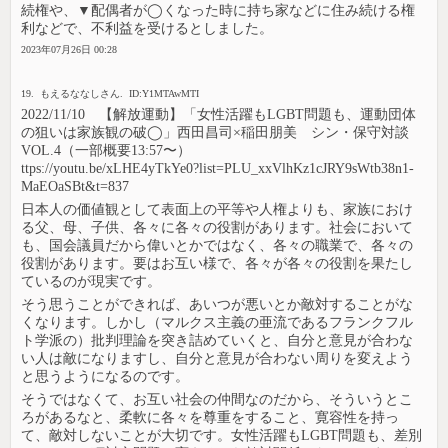
続権や、▼配偶者が◯くなった時に持ち家などに住み続ける権
利などで、不利益を受けるとしました。
2023年07月26日 00:28
19. もえるななしさん. ID:Y1MTAwMTI
2022/11/10 【解放運動】「女性活躍もLGBT問題も、運動団体
の狙いは家族観の破◯」西田昌司×稲田朋美 シン・保守対談
VOL.4（一部概要13:57〜）
ttps://youtu.be/xLHE4yTkYe0?list=PLU_xxVlhKz1cJRY9sWtb38n1-
MaEOaSBt&t=837
日本人の価値観として表面上の平等や人権よりも、家族におけ
る父、母、子供、各々に各々の役割があります。社会において
も、国会議員だから偉いとかではなく、各々の職業で、各々の
役割があります。要はお互い様で、各々が各々の役割を果たし
ているのが現実です。
そう思うことができれば、あいつが悪いとか敵対することがな
くなります。しかし（マルクス主義の亜流であるフランクフル
ト学派の）批判理論を突き詰めていくと、自分と意見が合わな
い人は敵になりますし、自分と意見が合わない周りを変えよう
と思うようになるのです。
そうではなくて、お互い社会の仲間なのだから、そういうとこ
ろがあるなと、柔軟に各々を尊重をすること、寛容性を持っ
て、敵対しないことが大切です。女性活躍もLGBT問題も、差別