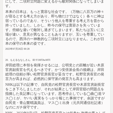
にして、二項対立問題に変えるから敵対関係になってしまいま
す。
本来の日本は、もっと寛容な社会です。（万物に八百万の神々
が宿るとする考え方があり、即ち物だけではなく）各々に神は
宿っているのであり、そういう他人を尊重する考え方を昔から
持っていました。しかし、昨今の保守は寛容さを失っていま
す。些細な違いで敵対し過ぎてしまいます。私たちは互いに立
場が違い、意見が異なることもありますが、互いを尊重してい
るので、西洋の一神教的な二項対立にはなりません。これが日
本の保守の本来の姿です。
2023年07月26日 00:28
20. もえるななしさん. ID:Y1MTAwMTI
岸田総理に本領を発揮させるには、公明党との距離が近い木原
官房副長官を代えるべきです。かつ安倍派会長の後継は、岸田
総理の信頼が厚い松野官房長官が妥当です。松野官房長官の発
言力が高まれば、必然的に保守派の発言力も高まります。
NHKは以下の記事で、自民党の松野官房長官や木原官房副長官
をこき下ろしましたが、それが結果として岸田官邸の問題点を
指摘した良記事になっています。思考停止している◯曲◯造マ
ス◯ミが、ヤバい真実をうっかり報じた事例です。余談ですが
自民党・青山繁晴議員は、マス◯ミ出身（元共同通信社記者）
なのにガチ保守です。