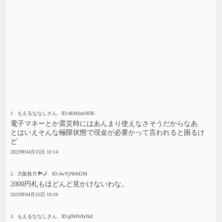
1. もえるななしさん. ID:dkMzlmNDE
電子マネーとか震災時にはあんまり使えなさそうだからなあ
とはいえそんな極限状態で現金が必要かって言われると困るけ
ど
2023年04月15日 10:14
2. 大阪枚方🏞🗾. ID:AwYjNhM2M
2000円札もほどんど見かけないわな。
2023年04月15日 10:19
3. もえるななしさん. ID:g0MWIxNzI