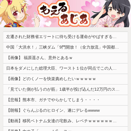
左遷された財務省エリートに待ち受ける運命がやばすぎる！と話題に、経歴自体はとんでもないものだが……
中国「大洪水！」三峡ダム「9門開放！（全力放流」中国都市「三峡沿線の道路水没」中国政府「高速道路封鎖！」中国ダム「緊急放流に合わせて開門（土砂崩れ発生」→
【画像】 福原遥さん、意外とあるｗ
日本をダメにした総理大臣、ワースト１位が同点でこの人ｗｗｗｗｗｗ
【画像】どのくノ一を快楽責めしたいｗｗｗｗｗ
「見ていた側が払うのが筋」1歳半が投げ込んだ12万円のスマホ、半額提示した母親は冷たい？
【悲報】熊本市、ガチでやらかしてしまう・・・・
【朗報】ぐらんぶるのヒロイン、遂にデレるwwww
【動画】移民ベトナム女達の宅飲み、レベチｗｗｗｗｗｗｗｗｗｗｗｗｗｗｗｗｗｗｗｗｗｗｗｗ