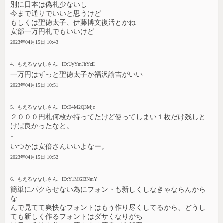
別に日本は偽札少ないし
今まで通りでいいと思うけど
もしくは聖徳太子、伊藤博文復活とかね
安部一万円札でもいいけど
2023年04月15日 10:43
4. もえるななしさん. ID:UyYmJhYzE
一万円はずっと聖徳太子か福沢諭吉がいい
2023年04月15日 10:51
5. もえるななしさん. ID:E4M2Q3Mjc
２０００円札何枚か持ってたけど使ってしまい１枚だけ残しと
けば良かったなと。
↑
いつかは安倍さんいいよなー。
2023年04月15日 10:52
6. もえるななしさん. ID:Y1MGI3NmY
簡単にパクらせない為にフォントも新しくしなきゃならんから
な
んで見てて爽快なフォントはもう作り尽くしてるから、どうし
ても新しく作るフォントはダサくなりがち