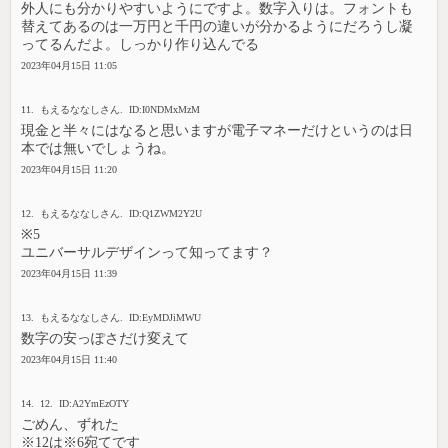
外人にも分かりやすいようにですよ。数字入りは。フォントも
替えてあるのは一万円と千円の違いが分かるようにだろうし凝
ってるんだよ。しっかり作り込んでる
2023年04月15日 11:05
11. もえるななしさん. ID:I0NDMxMzM
現金と半々にはなると思いますが電子マネーだけというのは日
本では無いでしょうね。
2023年04月15日 11:20
12. もえるななしさん. ID:Q1ZWM2Y2U
※5
ユニバーサルデザインって知ってます？
2023年04月15日 11:39
13. もえるななしさん. ID:EyMDJiMWU
数字の安っぽさだけ変えて
2023年04月15日 11:40
14. 12. ID:A2YmEzOTY
ごめん、ずれた
※12は※6宛てです