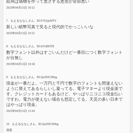
結局は偽物を作って悪さする悪党が全部悪い
2023年04月15日 10:52
7. もえるななしさん. ID:FlYjQxMTY
新しい紙幣写真で見ると現代的でかっこいいな
2023年04月15日 10:55
8. もえるななしさん. ID:IxYzI0OTE
数字フォント以外はすごいんだけど一番目につく数字フォント
が台無し
2023年04月15日 10:58
9. もえるななしさん. ID:QxZDU3Mzg
現金が一番だよ。一万円と千円で数字のフォントも間違えない
ように替えてあるらしいし凝ってる。電子マネーより現金派で
す。クレジットカードもあるけど、やっぱりニコニコ現金払い
ですわ。電力が使えない場合も想定してる。天災の多い日本で
はやっぱり現金。
2023年04月15日 11:04
10. もえるななしさん. ID:QxZDU3Mzg
※8