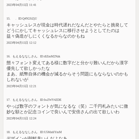
2023年04月15日 11:41
15. . ID:Q4N2JiZjU
キャッシュレスが現金は時代遅れだなんだとやたらと挑発して
どうにかしてキャッシュレスに移行させようとしてたのは
益々偽造がしにくくなるからなのかもね
2023年04月15日 12:12
16. もえるななしさん. ID:dlZmM2Nzk
態々フォント変えてある様に数字だと分かり難いんだから漢字
優先して欲しかったな
まあ、紙幣自体の機会が減るからそう問題にもならないのかも
しれないが
2023年04月15日 12:21
17. もえるななしさん. ID:IwZWY4ZDE
やっぱ数字のフォントが気になるな（笑）二千円札みたいに微
妙な額とか記念コインで良いんで安倍さんの出て欲しいわ
2023年04月15日 12:24
18. もえるななしさん. ID:U5MzdiYmM
デザインが朝鮮臭いんだよなあ