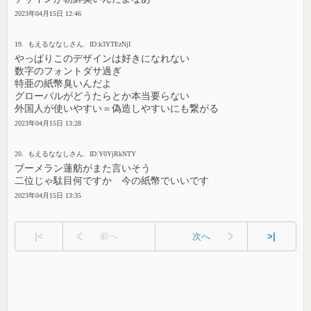
2023年04月15日 12:46
19. もえるななしさん. ID:k3YTEzNjI
やっぱりこのデザインは好きになれない
数字のフォントダサ過ぎ
特亜の紙幣臭いんだよ
グローバルがどうたらとか本当要らない
外国人が使いやすい＝偽造しやすいにも繋がる
2023年04月15日 13:28
20. もえるななしさん. ID:Y0YjRkNTY
ブーメラン蓮舫がまた言いそう
二位じゃ駄目何ですか 今の紙幣でいいです
2023年04月15日 13:35
|<
前へ
次へ
>|