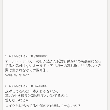
1. もえるななしさん. ID:g3NTRhODQ
オールド・アベガーの行き過ぎた反対行動がいつも裏目になっ
てると気付けないオールド・アベガーの哀れ脳。リベラル・左
翼は生まれながらの脳奇形。
2022年10月17日 00:27
2. もえるななしさん. ID:U5Yzk5M2M
反対してるのは日本人じゃないか、
革○の生き残り0.02%程度とバレてるのに
懲りないねぇw
コイツらに払ってる生保の方が無駄じゃないの？