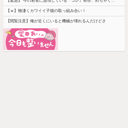
【緊急】 今の若者に急増している『コレ』依存、めちゃくちゃ深刻な模様w w w w w w w w w w
【ｗ】物凄くカワイイ子猫の取っ組み合い！
【閲覧注意】俺が近くにいると機械が壊れるんだけどさ