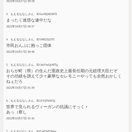
2022年10月17日 00:28
3. もえるななしさん. ID:kwMjM5MTI
まったく迷惑な連中だな
2022年10月17日 00:37
4. もえるななしさん. ID:I4M2ZjOTI
市民おんぶに抱っこ団体
2022年10月17日 00:46
5. もえるななしさん. ID:JmYmQyMTg
おらが町（県）の生んだ憲政史上最長任期の元総理大臣だぞ
その功績を讃えて少々豪華なセレモニーやっても全然おかしく
ねぇだろ
2022年10月17日 01:30
6. もえるななしさん. ID:I1YjFhNGQ
世界で見られるヴィーガンの抗議にそっくｒ
あっ（察し
2022年10月17日 01:42
7. もえるななしさん. ID:U4ZWFlMzg