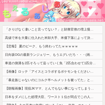
「さりげなく凄いこと言ってない？」と財務官僚の増上慢っぷりに衝撃を受ける人が続出、なぜ官僚にすぎない財務省が……
高値で米を大量に仕入れた米卸大手、米価下落によって決算が凄まじいことになっている模様
【悲報】 夏のピーク、もう終わってたｗｗｗｗｗ
日向坂OGの最新ランジェリー、もうエグいだろ・・・(画像どーん)
車道の側溝を2匹そろって這っていく魚「2匹合わせて1匹分のバカ」【海外の反応】
【画像】ロッテ「アイスとコラボするポケモンをください」ポケモン公式「しょうがねえなぁ」
「暴走族じゃないのにコルク半ヘルメットを被ってた」と因縁つけて暴行 少年らと父親(37)逮捕
【朗報画像】現役JKママ、とんでもない事になってしまうｗｗｗｗｗｗｗｗｗｗｗｗ 【Pickup07091604】
日本をダメにした総理大臣、ワースト１位が同点でこの人ｗｗｗｗｗｗ