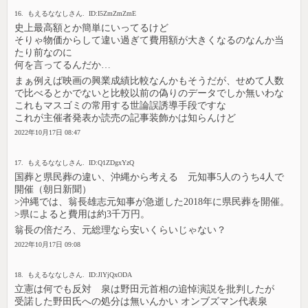
16. もえるななしさん. ID:I5ZmZmZmE
史上最高額とか簡単にいってるけど
そりゃ物価からして違い過ぎて費用額が大きくなるのなんか当
たり前なのに
何を言ってるんだか…
まぁ例えば映画の興業成績比較なんかもそうだが、せめて人数
で比べるとかでないと比較以前の偽りのデータでしか無いわな
これもマスゴミの常用する世論誤誘導手段ですな
これが主催者発表か読売の記事装飾かは知らんけど
2022年10月17日 08:47
17. もえるななしさん. ID:Q1ZDgxYzQ
国葬と県民葬の違い、沖縄から考える 元知事5人のうち4人で
開催（朝日新聞）
>沖縄では、翁長雄志元知事が急逝した2018年に県民葬を開催。
>県によると費用は約3千万円。
翁長の倍だろ、元総理なら安いくらいじゃない？
2022年10月17日 09:08
18. もえるななしさん. ID:JlYjQxODA
立憲は何でも反対 泉は野田元首相の追悼演説を批判したが
受諾した野田氏への処分は無いんかい オンブズマン代表泉