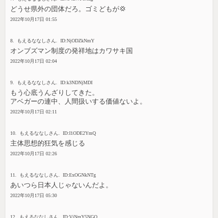
どうせ県外の団体だろ。ゴミどもが💢
2022年10月17日 01:55
8. もえるななしさん. ID:NjODZkNmY
オンブズマン制度の発祥地はカワサキ国
2022年10月17日 02:04
9. もえるななしさん. ID:k3NDNjMDI
もう心底うんざりしてきた。
アベガーの連中、人間扱いする価値ないよ。
2022年10月17日 02:11
10. もえるななしさん. ID:I1ODE2YmQ
主体思想的狂気を感じる
2022年10月17日 02:26
11. もえるななしさん. ID:ExOGNkNTg
あいつら日本人じゃないんだよ。
2022年10月17日 05:30
12. もえるななしさん. ID:VjNmY5NGQ