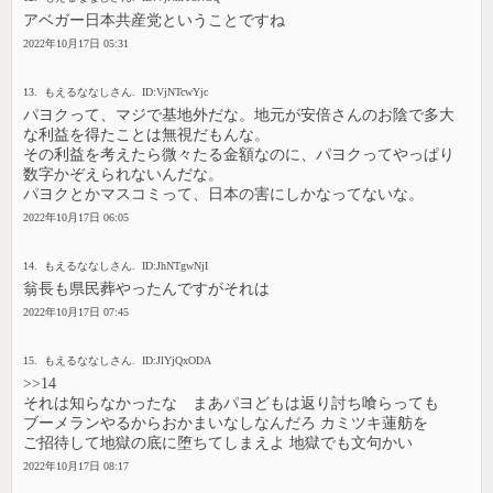
アベガー日本共産党ということですね
2022年10月17日 05:31
13. もえるななしさん. ID:VjNTcwYjc
パヨクって、マジで基地外だな。地元が安倍さんのお陰で多大
な利益を得たことは無視だもんな。
その利益を考えたら微々たる金額なのに、パヨクってやっぱり
数字かぞえられないんだな。
パヨクとかマスコミって、日本の害にしかなってないな。
2022年10月17日 06:05
14. もえるななしさん. ID:JhNTgwNjI
翁長も県民葬やったんですがそれは
2022年10月17日 07:45
15. もえるななしさん. ID:JlYjQxODA
>>14
それは知らなかったな まあパヨどもは返り討ち喰らっても
ブーメランやるからおかまいなしなんだろ カミツキ蓮舫を
ご招待して地獄の底に堕ちてしまえよ 地獄でも文句かい
2022年10月17日 08:17