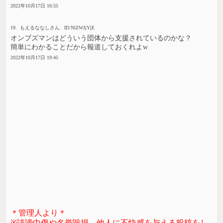
2022年10月17日 16:55
19. もえるななしさん. ID:NlZWJjYjE
オンブズマンはどういう団体から支援されているのかな？
簡単にわかることだから報道しておくれよw
2022年10月17日 19:45
＊管理人より＊
※誹謗中傷や名誉毀損、他人に不快感を与える投稿をし