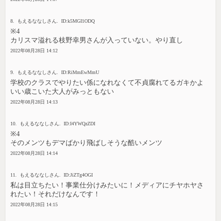
8. もえるななしさん. ID:k5MGI1ODQ
※4
カリスマ溢れる枝野幸男さんが入っていない。やり直し
2022年08月28日 14:12
9. もえるななしさん. ID:RiMmEwMmU
学校のクラスでやりたい係になれなくて不貞腐れてるガキかよ
いい歳こいた大人がみっともない
2022年08月28日 14:13
10. もえるななしさん. ID:I4YWQzZDI
※4
そのメンツもデマばかり飛ばしそうな酷いメンツ
2022年08月28日 14:14
11. もえるななしさん. ID:JiZTg4OGI
私は目立ちたい！事業仕分けみたいに！メディアにチヤホヤさ
れたい！それだけなんです！
2022年08月28日 14:15