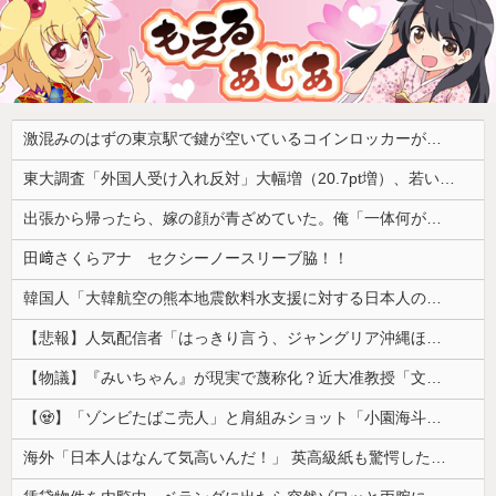
激混みのはずの東京駅で鍵が空いているコインロッカーが散見、「ラッキー」と思って中を確認してみると……
東大調査「外国人受け入れ反対」大幅増（20.7pt増）、若い世代で増加幅大
出張から帰ったら、嫁の顔が青ざめていた。俺「一体何があったんだ？」嫁「…」→子供たちに話を聞くと…
田﨑さくらアナ セクシーノースリーブ脇！！
韓国人「大韓航空の熊本地震飲料水支援に対する日本人の反応をご覧ください・・・」→「」
【悲報】人気配信者「はっきり言う、ジャングリア沖縄ほんとーーーーーーーーにおもんない！！！！」→炎上
【物議】『みいちゃん』が現実で蔑称化？近大准教授「文化芸術は人を傷つけてもよい。ただし傷つけ方がある」
【🧟】「ゾンビたばこ売人」と肩組みショット「小園海斗」に注がれる“厳しい視線” 「レギュラー剥奪も選択肢のひとつに」
海外「日本人はなんて気高いんだ！」 英高級紙も驚愕した極限の中の日本人の姿に世界が衝撃