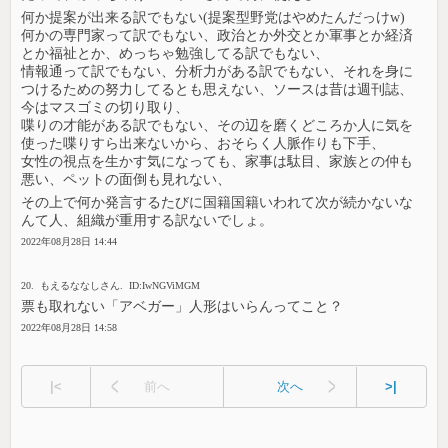
何か提案が出来る訳でもない(提案型野党はやめたんだっけw)
何かの専門家って訳でもない、政治とか外交とか軍事とか経済
とか福祉とか、めっちゃ勉強してる訳でもない、
情報通って訳でもない、分析力がある訳でもない、それを身に
つけるための努力してるとも思えない、ソースは昔は週刊誌、
今はマスゴミの切り取り、
喋りの才能がある訳でもない、その辺を磨くどころか人に気を
使った喋りすら出来ないから、おそらく人脈作りも下手、
女性の視点を生かす気になっても、家事は駄目、家族との仲も
悪い、ペットの面倒も見れない、
その上で何か発言するたびに国籍国籍いわれて次が続かないな
んて人、組織が重用する訳ないでしょ。
2022年08月28日 14:44
20. もえるななしさん. ID:IwNGViMGM
票も取れない「アベガー」人形はいらんってこと？
2022年08月28日 14:58
|<
前へ
次へ
>|