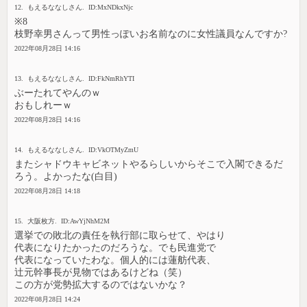
12. もえるななしさん. ID:MxNDkxNjc
※8
枝野幸男さんって男性っぽいお名前なのに女性議員なんですか?
2022年08月28日 14:16
13. もえるななしさん. ID:FkNmRhYTI
ぶーたれてやんのｗ
おもしれーｗ
2022年08月28日 14:16
14. もえるななしさん. ID:VkOTMyZmU
またシャドウキャビネットやるらしいからそこで入閣できるだ
ろう。よかったな(白目)
2022年08月28日 14:18
15. 大阪枚方. ID:AwYjNhM2M
選挙での敗北の責任を執行部に取らせて、やはり
代表になりたかったのだろうな。でも民進党で
代表になっていたわな。個人的には蓮舫代表、
辻元幹事長が見物ではあるけどね（笑）
この方が党勢拡大するのではないかな？
2022年08月28日 14:24