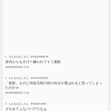
1. もえるななしさん. ID:QyODlhMTM
身内からもすげー嫌われてそう蓮舫
2022年08月28日 13:55
2. もえるななしさん. ID:k5MGI1ODQ
「刷新」なのに何故元執行部の自分が選ばれると思ってしまっ
たのかｗ
2022年08月28日 13:56
3. もえるななしさん. ID:dlZjEwMDI
ガキみてぇなババアだなぁ