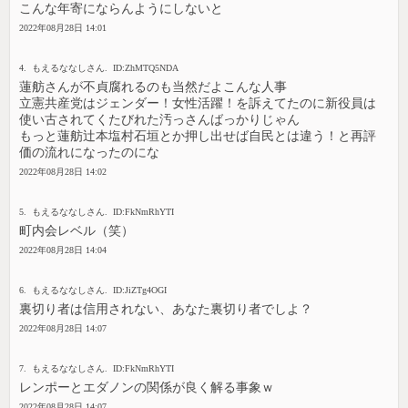
こんな年寄にならんようにしないと
2022年08月28日 14:01
4. もえるななしさん. ID:ZhMTQ5NDA
蓮舫さんが不貞腐れるのも当然だよこんな人事
立憲共産党はジェンダー！女性活躍！を訴えてたのに新役員は
使い古されてくたびれた汚っさんばっかりじゃん
もっと蓮舫辻本塩村石垣とか押し出せば自民とは違う！と再評
価の流れになったのにな
2022年08月28日 14:02
5. もえるななしさん. ID:FkNmRhYTI
町内会レベル（笑）
2022年08月28日 14:04
6. もえるななしさん. ID:JiZTg4OGI
裏切り者は信用されない、あなた裏切り者でしよ？
2022年08月28日 14:07
7. もえるななしさん. ID:FkNmRhYTI
レンポーとエダノンの関係が良く解る事象ｗ
2022年08月28日 14:07