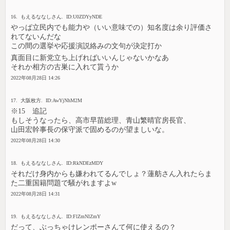
16. もえるななしさん. ID:U0ZDYyNDE
やっぱ立民内でも能力や（いい意味での）知名度は余り評価さ
れてないんだな
この間の選挙や応援演説絡みの文句が決定打か
真面目に新党立ち上げればいいんじゃないかなあ
それか相方の古巣に入れて貰うか
2022年08月28日 14:26
17. 大阪枚方. ID:AwYjNhM2M
※15 追記
もしそうなったら、高市早苗総理、青山繁晴官房長官、
山田宏幹事長の保守派で固めるのが望ましいな。
2022年08月28日 14:30
18. もえるななしさん. ID:RkNDEzMDY
それだけ身内からも嫌われてるんでしょ？蓮舫さん入れたらま
た二重国籍問題で騒がれますよw
2022年08月28日 14:31
19. もえるななしさん. ID:FlZmNlZmY
だって、ぶっちゃけレンポーさんて何に使えるの？