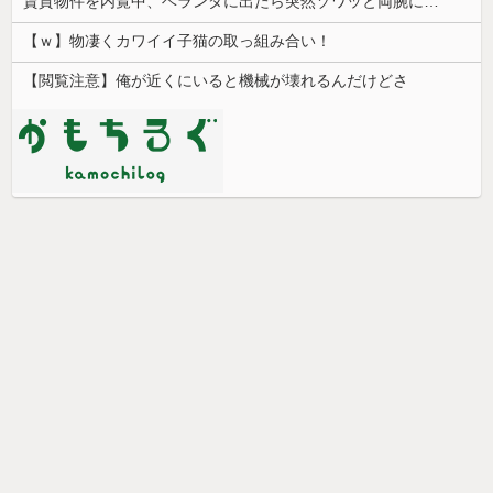
賃貸物件を内覧中、ベランダに出たら突然ゾワッと両腕に鳥肌が出た。「やっぱりこの部屋嫌だ」と思った瞬間、体が前にドンッと突き飛ばされて…
【ｗ】物凄くカワイイ子猫の取っ組み合い！
【閲覧注意】俺が近くにいると機械が壊れるんだけどさ